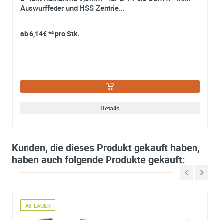
16 mm - mit Adapter
22 m
Auswurffeder und HSS Zentrie...
SIE SPAREN 19% ZUM UVP
SIE
ab
6,14€
*² pro Stk.
ab
16,95€
*² pro Stk.
ab
1
Details
Details
Kunden, die dieses Produkt gekauft haben,
haben auch folgende Produkte gekauft:
AB LAGER