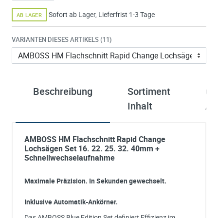
Sofort ab Lager, Lieferfrist 1-3 Tage
AB LAGER
VARIANTEN DIESES ARTIKELS (11)
Beschreibung
Sortiment
üb
Inhalt
Am
AMBOSS HM Flachschnitt Rapid Change
Lochsägen Set 16. 22. 25. 32. 40mm +
Schnellwechselaufnahme
Maximale Präzision. In Sekunden gewechselt.
Inklusive Automatik-Ankörner.
Das AMBOSS Blue Edition Set definiert Effizienz im