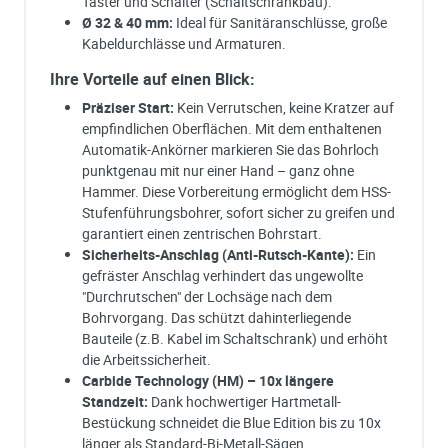
Taster und Schalter (Schaltschrankbau).
Ø 32 & 40 mm:
Ideal für Sanitäranschlüsse, große
Kabeldurchlässe und Armaturen.
Ihre Vorteile auf einen Blick:
Präziser Start:
Kein Verrutschen, keine Kratzer auf
empfindlichen Oberflächen. Mit dem enthaltenen
Automatik-Ankörner markieren Sie das Bohrloch
punktgenau mit nur einer Hand – ganz ohne
Hammer. Diese Vorbereitung ermöglicht dem HSS-
Stufenführungsbohrer, sofort sicher zu greifen und
garantiert einen zentrischen Bohrstart.
Sicherheits-Anschlag (Anti-Rutsch-Kante):
Ein
gefräster Anschlag verhindert das ungewollte
"Durchrutschen" der Lochsäge nach dem
Bohrvorgang. Das schützt dahinterliegende
Bauteile (z.B. Kabel im Schaltschrank) und erhöht
die Arbeitssicherheit.
Carbide Technology (HM) – 10x längere
Standzeit:
Dank hochwertiger Hartmetall-
Bestückung schneidet die Blue Edition bis zu 10x
länger als Standard-Bi-Metall-Sägen.