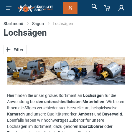
Startmenü
Sägen
Lochsägen
Lochsägen
Filter
Hier finden Sie unser großes Sortiment an
Lochsägen
für die
Anwendung bei
den unterschiedlichsten Materialien
. Wir bieten
Ihnen die Sägen verschiedenster Hersteller an, beispielsweise
Karnasch
und unsere Qualitätsmarken
Amboss
und
Bayerwald
.
Ebenfalls haben wir hochwertiges Zubehör für unsere
Lochsägen im Sortiment; dazu gehören
Ersatzbohrer
oder