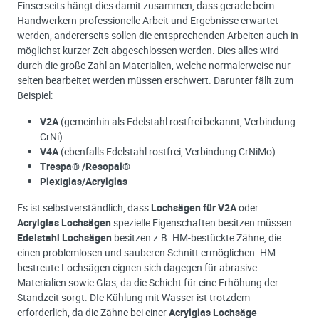
Einserseits hängt dies damit zusammen, dass gerade beim
Handwerkern professionelle Arbeit und Ergebnisse erwartet
werden, andererseits sollen die entsprechenden Arbeiten auch in
möglichst kurzer Zeit abgeschlossen werden. Dies alles wird
durch die große Zahl an Materialien, welche normalerweise nur
selten bearbeitet werden müssen erschwert. Darunter fällt zum
Beispiel:
V2A
(gemeinhin als Edelstahl rostfrei bekannt, Verbindung
CrNi)
V4A
(ebenfalls Edelstahl rostfrei, Verbindung CrNiMo)
Trespa® /Resopal®
Plexiglas/Acrylglas
Es ist selbstverständlich, dass
Lochsägen für V2A
oder
Acrylglas Lochsägen
spezielle Eigenschaften besitzen müssen.
Edelstahl Lochsägen
besitzen z.B. HM-bestückte Zähne, die
einen problemlosen und sauberen Schnitt ermöglichen. HM-
bestreute Lochsägen eignen sich dagegen für abrasive
Materialien sowie Glas, da die Schicht für eine Erhöhung der
Standzeit sorgt. DIe Kühlung mit Wasser ist trotzdem
erforderlich, da die Zähne bei einer
Acrylglas Lochsäge