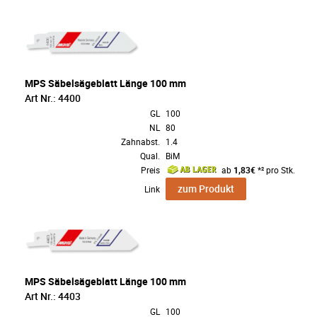
MPS Säbelsägeblatt Länge 100 mm
Art Nr.: 4400
GL
100
NL
80
Zahnabst.
1.4
Qual.
BiM
Preis
ab
1,83€
*² pro Stk.
zum Produkt
Link
MPS Säbelsägeblatt Länge 100 mm
Art Nr.: 4403
GL
100