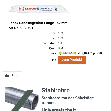
Lenox Säbelsägeblatt Länge 152 mm
Art Nr.: 237-421-93
GL
152
NL
132
Zahnabst.
1.8
Qual.
BiM
Preis
ab
4,89€
*² pro Stk.
zum Produkt
Link
Filter
Stahlrohre
Stahlrohre mit der Säbelsäge
trennen
Universalschaft