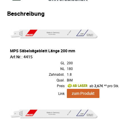
Beschreibung
MPS Säbelsägeblatt Länge 200 mm
Art Nr.: 4415
GL
200
NL
180
Zahnabst.
1.8
Qual.
BiM
Preis
ab
2,67€
*² pro Stk.
zum Produkt
Link