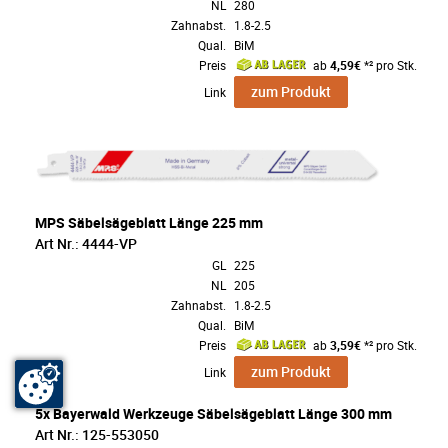
NL
280
Zahnabst.
1.8-2.5
Qual.
BiM
Preis
ab
4,59€
*² pro Stk.
zum Produkt
Link
MPS Säbelsägeblatt Länge 225 mm
Art Nr.: 4444-VP
GL
225
NL
205
Zahnabst.
1.8-2.5
Qual.
BiM
Preis
ab
3,59€
*² pro Stk.
zum Produkt
Link
5x Bayerwald Werkzeuge Säbelsägeblatt Länge 300 mm
Art Nr.: 125-553050