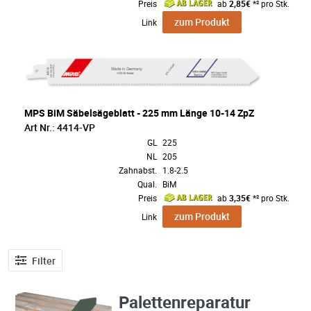
Preis
ab
2,85€
*² pro Stk.
zum Produkt
Link
MPS BiM Säbelsägeblatt - 225 mm Länge 10-14 ZpZ
Art Nr.: 4414-VP
GL
225
NL
205
Zahnabst.
1.8-2.5
Qual.
BiM
Preis
ab
3,35€
*² pro Stk.
zum Produkt
Link
Filter
Palettenreparatur