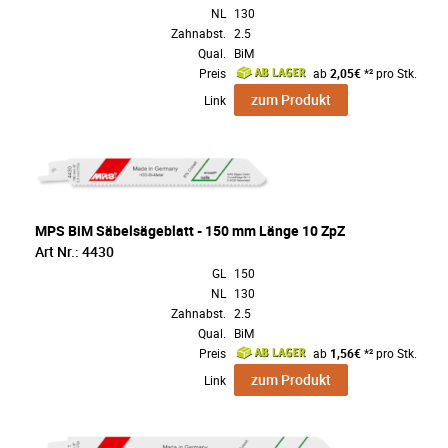
NL
130
Zahnabst.
2.5
Qual.
BiM
Preis
ab
2,05€
*² pro Stk.
zum Produkt
Link
MPS BiM Säbelsägeblatt - 150 mm Länge 10 ZpZ
Art Nr.: 4430
GL
150
NL
130
Zahnabst.
2.5
Qual.
BiM
Preis
ab
1,56€
*² pro Stk.
zum Produkt
Link