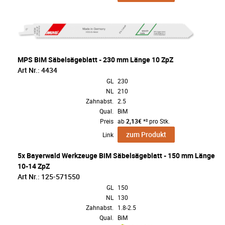
MPS BiM Säbelsägeblatt - 230 mm Länge 10 ZpZ
Art Nr.: 4434
GL
230
NL
210
Zahnabst.
2.5
Qual.
BiM
Preis
ab
2,13€
*² pro Stk.
zum Produkt
Link
5x Bayerwald Werkzeuge BiM Säbelsägeblatt - 150 mm Länge
10-14 ZpZ
Art Nr.: 125-571550
GL
150
NL
130
Zahnabst.
1.8-2.5
Qual.
BiM