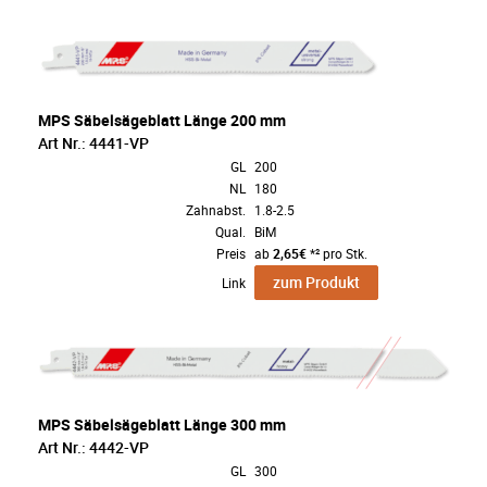
MPS Säbelsägeblatt Länge 200 mm
Art Nr.: 4441-VP
GL
200
NL
180
Zahnabst.
1.8-2.5
Qual.
BiM
Preis
ab
2,65€
*² pro Stk.
zum Produkt
Link
MPS Säbelsägeblatt Länge 300 mm
Art Nr.: 4442-VP
GL
300