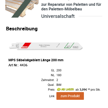
zur Reparatur von Paletten und für
den Paletten-Möbelbau
Universalschaft
Beschreibung
MPS Säbelsägeblatt Länge 200 mm
Art Nr.: 4436
GL
200
NL
180
Zahnabst.
2
Qual.
BiM
Preis
ab
3,09€
*² pro Stk.
zum Produkt
Link