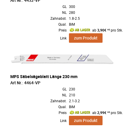
Art Nr.: 4432-VP
GL
300
NL
280
Zahnabst.
1.8-2.5
Qual.
BiM
Preis
ab
3,90€
*² pro Stk.
zum Produkt
Link
MPS Säbelsägeblatt Länge 230 mm
Art Nr.: 4464-VP
GL
230
NL
210
Zahnabst.
2.1-3.2
Qual.
BiM
Preis
ab
2,99€
*² pro Stk.
zum Produkt
Link