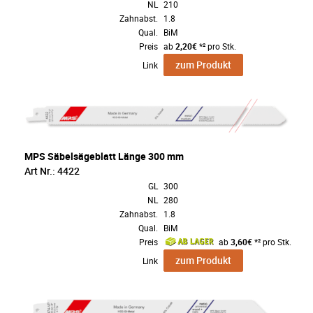
NL
210
Zahnabst.
1.8
Qual.
BiM
Preis
ab
2,20€
*² pro Stk.
zum Produkt
Link
MPS Säbelsägeblatt Länge 300 mm
Art Nr.: 4422
GL
300
NL
280
Zahnabst.
1.8
Qual.
BiM
Preis
ab
3,60€
*² pro Stk.
zum Produkt
Link