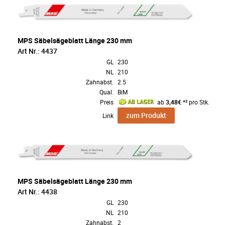
MPS Säbelsägeblatt Länge 230 mm
Art Nr.: 4437
GL
230
NL
210
Zahnabst.
2.5
Qual.
BiM
Preis
ab
3,48€
*² pro Stk.
zum Produkt
Link
MPS Säbelsägeblatt Länge 230 mm
Art Nr.: 4438
GL
230
NL
210
Zahnabst.
2