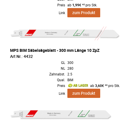
Preis
ab
1,99€
*² pro Stk.
zum Produkt
Link
MPS BiM Säbelsägeblatt - 300 mm Länge 10 ZpZ
Art Nr.: 4432
GL
300
NL
280
Zahnabst.
2.5
Qual.
BiM
Preis
ab
3,60€
*² pro Stk.
zum Produkt
Link