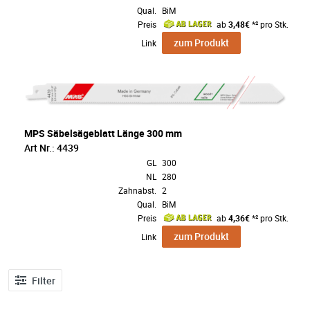
Qual.
BiM
Preis
ab
3,48€
*² pro Stk.
zum Produkt
Link
MPS Säbelsägeblatt Länge 300 mm
Art Nr.: 4439
GL
300
NL
280
Zahnabst.
2
Qual.
BiM
Preis
ab
4,36€
*² pro Stk.
zum Produkt
Link
Filter