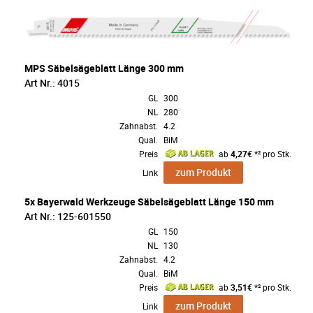
MPS Säbelsägeblatt Länge 300 mm
Art Nr.: 4015
GL
300
NL
280
Zahnabst.
4.2
Qual.
BiM
Preis
ab
4,27€
*² pro Stk.
zum Produkt
Link
5x Bayerwald Werkzeuge Säbelsägeblatt Länge 150 mm
Art Nr.: 125-601550
GL
150
NL
130
Zahnabst.
4.2
Qual.
BiM
Preis
ab
3,51€
*² pro Stk.
zum Produkt
Link