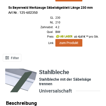
5x Bayerwald Werkzeuge Säbelsägeblatt Länge 230 mm
Art Nr.: 125-602350
GL
230
NL
210
Zahnabst.
4.2
Qual.
BiM
Preis
ab
4,61€
*² pro Stk.
zum Produkt
Link
Filter
Stahlbleche
Stahlbleche mit der Säbelsäge
trennen
Universalschaft
Beschreibung