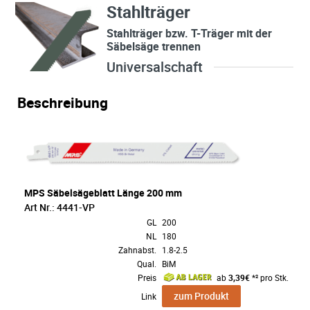
Stahlträger
Stahlträger bzw. T-Träger mit der
Säbelsäge trennen
Universalschaft
Beschreibung
MPS Säbelsägeblatt Länge 200 mm
Art Nr.: 4441-VP
GL
200
NL
180
Zahnabst.
1.8-2.5
Qual.
BiM
Preis
ab
3,39€
*² pro Stk.
zum Produkt
Link