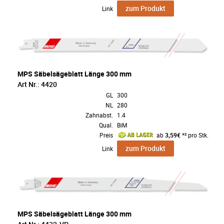
zum Produkt
Link
MPS Säbelsägeblatt Länge 300 mm
Art Nr.: 4420
GL
300
NL
280
Zahnabst.
1.4
Qual.
BiM
Preis
ab
3,59€
*² pro Stk.
zum Produkt
Link
MPS Säbelsägeblatt Länge 300 mm