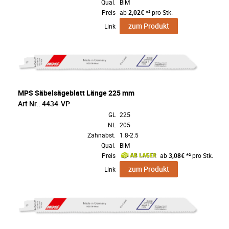
Qual.
BiM
Preis
ab
2,02€
*² pro Stk.
zum Produkt
Link
MPS Säbelsägeblatt Länge 225 mm
Art Nr.: 4434-VP
GL
225
NL
205
Zahnabst.
1.8-2.5
Qual.
BiM
Preis
ab
3,08€
*² pro Stk.
zum Produkt
Link