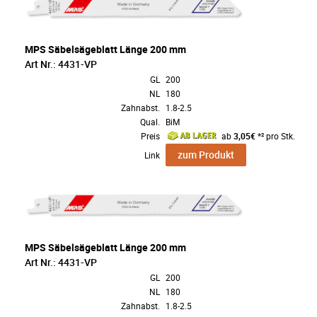
MPS Säbelsägeblatt Länge 200 mm
Art Nr.: 4431-VP
GL
200
NL
180
Zahnabst.
1.8-2.5
Qual.
BiM
Preis
ab
3,05€
*² pro Stk.
zum Produkt
Link
MPS Säbelsägeblatt Länge 200 mm
Art Nr.: 4431-VP
GL
200
NL
180
Zahnabst.
1.8-2.5