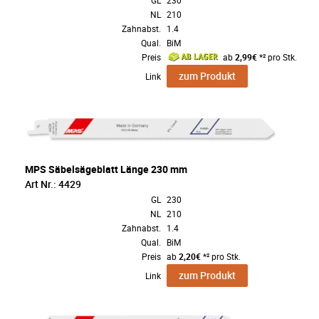
GL
230
NL
210
Zahnabst.
1.4
Qual.
BiM
Preis
ab
2,99€
*² pro Stk.
zum Produkt
Link
MPS Säbelsägeblatt Länge 230 mm
Art Nr.: 4429
GL
230
NL
210
Zahnabst.
1.4
Qual.
BiM
Preis
ab
2,20€
*² pro Stk.
zum Produkt
Link