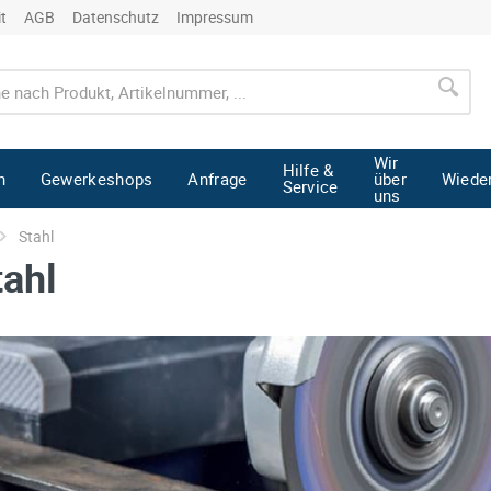
it
AGB
Datenschutz
Impressum
Wir
Hilfe &
n
Gewerkeshops
Anfrage
über
Wiede
Service
uns
Stahl
tahl