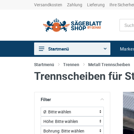
Versandkosten
Zahlung
Lieferung
Ihre Sicherhe
Marke
Startmenü
Sägen
Startmenü
Trennen
Metall Trennscheiben
Trennscheiben für S
Trennen
Bohren
Schleifen
Filter
kreative Holzbearbeitung
Hobeln/Fräsen
Gewerkeshops