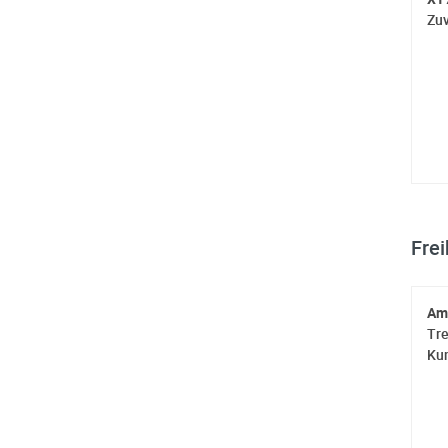
Zuv
Fre
Am
Tre
Kun