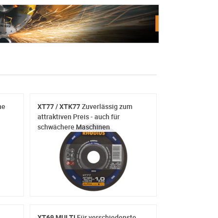
he
XT77 / XTK77
Zuverlässig zum
attraktiven Preis - auch für
schwächere Maschinen
XT69 MULTI
Für verschiedenste