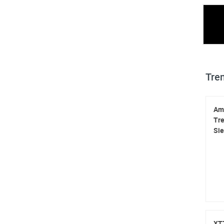
Tre
Amb
Tre
Sie
XT