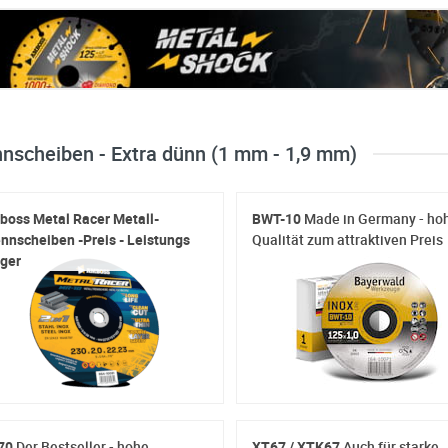
nnscheiben - Extra dünn (1 mm - 1,9 mm)
oss Metal Racer Metall-
BWT-10
Made in Germany - ho
nnscheiben -Preis - Leistungs
Qualität zum attraktiven Preis
ger
70
Der Bestseller - hohe
XT67 / XTK67
Auch für starke