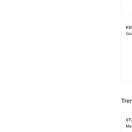
KS
Qua
Tren
ST
Mas