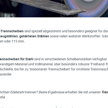
-Trennscheiben
sind speziell abgestimmt und besonders geeignet für d
eugstählen
,
gehärteten Stählen
sowie vielen weiteren Werkstoffen. Gän
m oder 115 mm.
ennscheiben für Stahl
sind in verschiedenen Scheibenstärken verfügbar. V
andigem Material und Vollmaterial, über besonders robuste "Freihand-Tr
schleifer, bis hin zu "stationären Trennscheiben" für ortsfeste Trennmas
parender.
öchten Edelstahl trennen?
Beste Ergebnisse erhalten Sie mit unseren
Tren
fel.