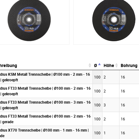
hreibung
Ø
Höhe
Bohrung
hreibung
Ø
Höhe
Bohrung
dius KSM Metall Trennscheibe | Ø100 mm - 2 mm - 16
100
2
16
| gekroepft
dius FT33 Metall Trennscheibe | Ø100 mm - 2 mm - 16
100
2
16
| gekroepft
dius FT33 Metall Trennscheibe | Ø100 mm - 3 mm - 16
100
3
16
| gekroepft
dius FT33 Metall Trennscheibe | Ø100 mm - 2 mm - 16
100
2
16
| gerade
dius XT70 Trennscheibe | Ø100 mm - 1 mm - 16 mm |
100
1
16
ade