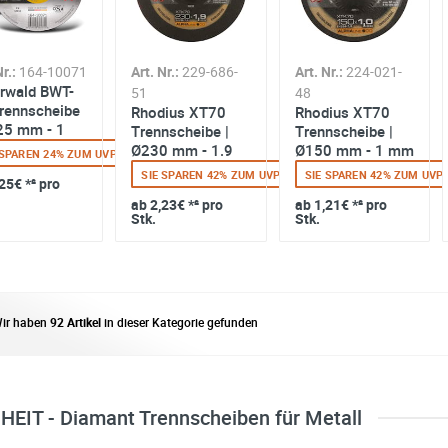
r.:
164-10071
Art. Nr.:
229-686-
Art. Nr.:
224-021-
rwald BWT-
51
48
rennscheibe
Rhodius XT70
Rhodius XT70
25 mm - 1
Trennscheibe |
Trennscheibe |
 22.23 mm |
Ø230 mm - 1.9
Ø150 mm - 1 mm
 SPAREN 24% ZUM UVP
de
mm - 22.23 mm |
- 22.23 mm |
SIE SPAREN 42% ZUM UVP
SIE SPAREN 42% ZUM UVP
,25€
*² pro
gekroepft
gekroepft
ab
2,23€
*² pro
ab
1,21€
*² pro
Stk.
Stk.
ir haben
92 Artikel
in dieser Kategorie gefunden
HEIT - Diamant Trennscheiben für Metall