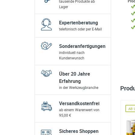
Prod
tausende Produkte ab
Lager
Expertenberatung
telefonisch oder per E-Mail
Sonderanfertigungen
individuell nach
Kundenwunsch
Über 20 Jahre
Erfahrung
Prod
in der Werkzeugbranche
Versandkostenfrei
AB LAGER
AB LAGER
AB 
ab einem Warenwert von
95,00 €
Sicheres Shoppen