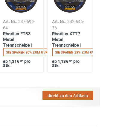
Art. Nr.:
247-699-
Art. Nr.:
242-546-
Art. Nr.:
164-100
Bayerwald BWT-
64
36
10 Trennscheib
Rhodius FT33
Rhodius XT77
| Ø125 mm - 1
Metall
Metall
mm - 22.23 mm 
Trennscheibe |
Trennscheibe |
SIE SPAREN 24% Z
gerade
Ø125 mm - 2 mm
Ø125 mm - 1 mm
SIE SPAREN 30% ZUM UVP
SIE SPAREN 28% ZUM UVP
ab
1,25€
*² pro
- 22.23 mm |
- 22.23 mm |
Stk.
ab
1,31€
*² pro
ab
1,13€
*² pro
gerade
gerade
Stk.
Stk.
direkt zu den Artikeln