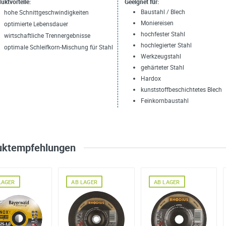
uktvorteile:
Geeignet für:
Baustahl / Blech
hohe Schnittgeschwindigkeiten
Moniereisen
optimierte Lebensdauer
hochfester Stahl
wirtschaftliche Trennergebnisse
hochlegierter Stahl
optimale Schleifkorn-Mischung für Stahl
Werkzeugstahl
gehärteter Stahl
Hardox
kunststoffbeschichtetes Blech
Feinkornbaustahl
uktempfehlungen
LAGER
AB LAGER
AB LAGER