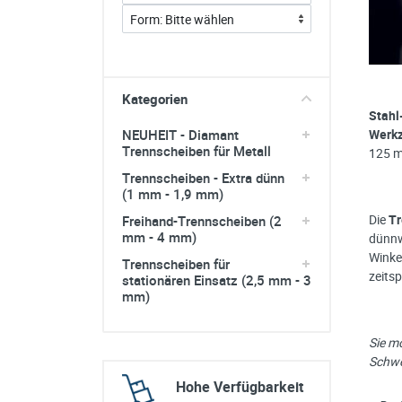
sonstiges/Zubehör
Kategorien
Stahl
Werkz
NEUHEIT - Diamant
Trennscheiben für Metall
125 m
Trennscheiben - Extra dünn
(1 mm - 1,9 mm)
Die
Tr
Freihand-Trennscheiben (2
mm - 4 mm)
dünnw
Winkel
Trennscheiben für
zeits
stationären Einsatz (2,5 mm - 3
mm)
Sie m
Schwe
Hohe Verfügbarkeit