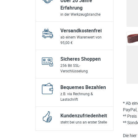
Über 20 Jahre
Erfahrung
in der Werkzeugbranche
Versandkostenfrei
ab einem Warenwert von
95,00 €
Sicheres Shoppen
256 Bit SSL-
Verschlüsselung
Bequemes Bezahlen
z.B. via Rechnung &
Lastschrift
* Ab ei
PayPal,
Kundenzufriedenheit
*² Prei
steht bei uns an erster Stelle
*³ Sond
Die hie