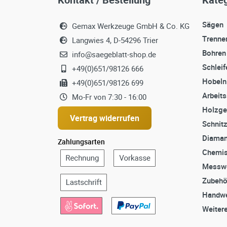
Sägen
Gemax Werkzeuge GmbH & Co. KG
Trenne
Langwies 4, D-54296 Trier
Bohren
info@saegeblatt-shop.de
Schleif
+49(0)651/98126 666
Hobeln
+49(0)651/98126 699
Arbeit
Mo-Fr von 7:30 - 16:00
Holzge
Vertrag widerrufen
Schnit
Diaman
Zahlungsarten
Chemis
Messw
Zubehö
Handwe
Weiter