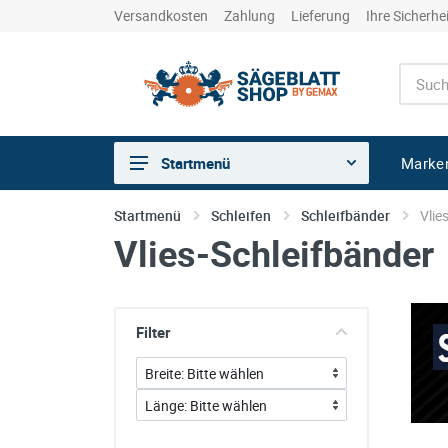
Versandkosten
Zahlung
Lieferung
Ihre Sicherhe
Marke
Startmenü
Sägen
Startmenü
Schleifen
Schleifbänder
Vlie
Vlies-Schleifbänder
Trennen
Bohren
Schleifen
Filter
kreative Holzbearbeitung
Hobeln/Fräsen
Gewerkeshops