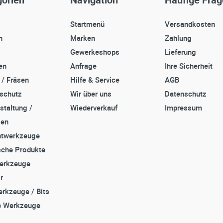
Startmenü
Versandkosten
n
Marken
Zahlung
Gewerkeshops
Lieferung
en
Anfrage
Ihre Sicherheit
 / Fräsen
Hilfe & Service
AGB
sschutz
Wir über uns
Datenschutz
staltung /
Wiederverkauf
Impressum
zen
twerkzeuge
che Produkte
erkzeuge
r
rkzeuge / Bits
e Werkzeuge