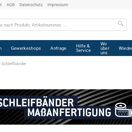
it
AGB
Datenschutz
Impressum
Wir
Hilfe &
n
Gewerkeshops
Anfrage
über
Wiede
Service
uns
s-Schleifbänder