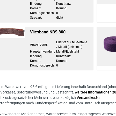
Bindung:
Kunstharz
Kornart:
Korund
Körnungsbereich:
0
Streuart:
dicht
Vliesband NBS 800
Edelstahl / NE-Metalle
Anwendung:
/ Metall (universal)
Hauptanwendung:
Metall/Edelstahl
Bindung:
Kunstharz
Kornart:
Korund
Körnungsbereich:
0
nem Warenwert von 95 € erfolgt die Lieferung innerhalb Deutschland (ohne I
 Vorkasse, Sofortüberweisung und Lastschrift.
weitere Informationen z
s inklusive gesetzlicher Mehrwertsteuer zuzüglich
Versandkosten
eranfertigungen nach Kundenspezifikation sind vom Umtausch ausgesc
r verwendeten Markennamen, Warenzeichen bzw. eingetragenen Warenzeic