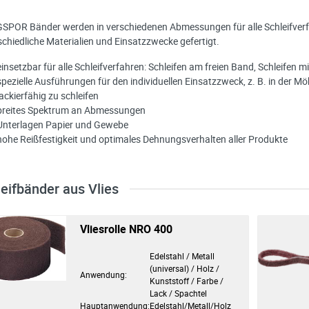
SPOR Bänder werden in verschiedenen Abmessungen für alle Schleifverfa
schiedliche Materialien und Einsatzzwecke gefertigt.
einsetzbar für alle Schleifverfahren: Schleifen am freien Band, Schleifen 
spezielle Ausführungen für den individuellen Einsatzzweck, z. B. in der M
lackierfähig zu schleifen
breites Spektrum an Abmessungen
Unterlagen Papier und Gewebe
hohe Reißfestigkeit und optimales Dehnungsverhalten aller Produkte
eifbänder aus Vlies
Vliesrolle NRO 400
Edelstahl / Metall
(universal) / Holz /
Anwendung:
Kunststoff / Farbe /
Lack / Spachtel
Hauptanwendung:
Edelstahl/Metall/Holz