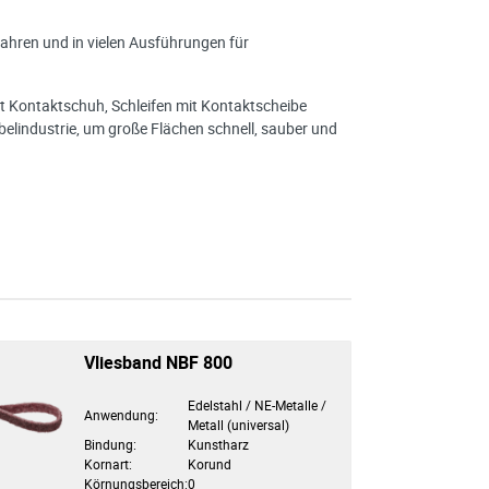
hren und in vielen Ausführungen für
mit Kontaktschuh, Schleifen mit Kontaktscheibe
öbelindustrie, um große Flächen schnell, sauber und
Vliesband NBF 800
Edelstahl / NE-Metalle /
Anwendung:
Metall (universal)
Bindung:
Kunstharz
Kornart:
Korund
Körnungsbereich:
0