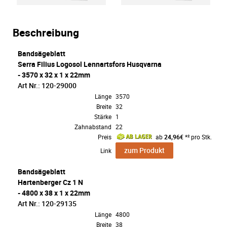
Beschreibung
Bandsägeblatt
Serra Filius Logosol Lennartsfors Husqvarna
- 3570 x 32 x 1 x 22mm
Art Nr.: 120-29000
Länge
3570
Breite
32
Stärke
1
Zahnabstand
22
Preis
ab
24,96€
*² pro Stk.
zum Produkt
Link
Bandsägeblatt
Hartenberger Cz 1 N
- 4800 x 38 x 1 x 22mm
Art Nr.: 120-29135
Länge
4800
Breite
38