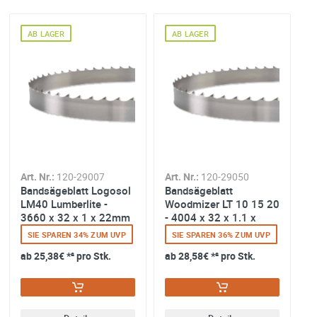
AB LAGER
AB LAGER
Art. Nr.:
120-29007
Art. Nr.:
120-29050
Ar
Bandsägeblatt Logosol
Bandsägeblatt
B
LM40 Lumberlite -
Woodmizer LT 10 15 20
H
3660 x 32 x 1 x 22mm
- 4004 x 32 x 1.1 x
4
22mm
SIE SPAREN 34% ZUM UVP
SIE SPAREN 36% ZUM UVP
ab
25,38€
*² pro Stk.
ab
28,58€
*² pro Stk.
a