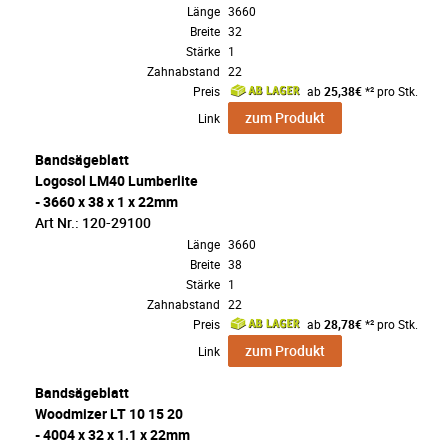
Länge
3660
Breite
32
Stärke
1
Zahnabstand
22
Preis
ab
25,38€
*² pro Stk.
zum Produkt
Link
Bandsägeblatt
Logosol LM40 Lumberlite
- 3660 x 38 x 1 x 22mm
Art Nr.: 120-29100
Länge
3660
Breite
38
Stärke
1
Zahnabstand
22
Preis
ab
28,78€
*² pro Stk.
zum Produkt
Link
Bandsägeblatt
Woodmizer LT 10 15 20
- 4004 x 32 x 1.1 x 22mm