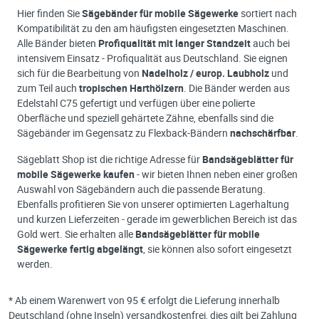
Hier finden Sie
Sägebänder für mobile Sägewerke
sortiert nach
Kompatibilität zu den am häufigsten eingesetzten Maschinen.
Alle Bänder bieten
Profiqualität mit langer Standzeit
auch bei
intensivem Einsatz - Profiqualität aus Deutschland. Sie eignen
sich für die Bearbeitung von
Nadelholz / europ. Laubholz
und
zum Teil auch
tropischen Harthölzern
. Die Bänder werden aus
Edelstahl C75 gefertigt und verfügen über eine polierte
Oberfläche und speziell gehärtete Zähne, ebenfalls sind die
Sägebänder im Gegensatz zu Flexback-Bändern
nachschärfbar
.
Sägeblatt Shop ist die richtige Adresse für
Bandsägeblätter für
mobile Sägewerke kaufen
- wir bieten Ihnen neben einer großen
Auswahl von Sägebändern auch die passende Beratung.
Ebenfalls profitieren Sie von unserer optimierten Lagerhaltung
und kurzen Lieferzeiten - gerade im gewerblichen Bereich ist das
Gold wert. Sie erhalten alle
Bandsägeblätter für mobile
Sägewerke fertig abgelängt
, sie können also sofort eingesetzt
werden.
* Ab einem Warenwert von 95 € erfolgt die Lieferung innerhalb
Deutschland (ohne Inseln) versandkostenfrei, dies gilt bei Zahlung