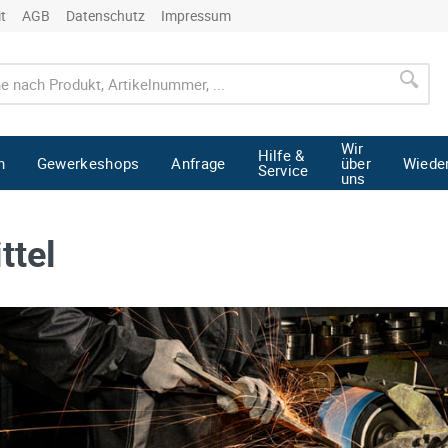
it
AGB
Datenschutz
Impressum
Wir
Hilfe &
n
Gewerkeshops
Anfrage
über
Wiede
Service
uns
ttel