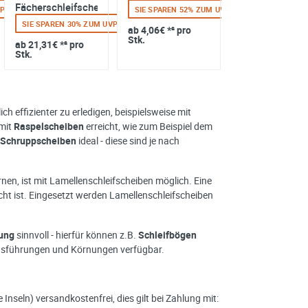
Fächerschleifscheibe
Korn:60
VP
SIE SPAREN 52% ZUM UVP
Korn: Ø125mm
SIE SPAREN 30% ZUM UVP
SIE SPAREN 20%
ab
4,06€
*² pro
Stk.
ab
21,31€
*² pro
ab
0,74€
*² pro
Stk.
Stk.
h effizienter zu erledigen, beispielsweise mit
 mit
Raspelscheiben
erreicht, wie zum Beispiel dem
Schruppscheiben
ideal - diese sind je nach
rnen, ist mit Lamellenschleifscheiben möglich. Eine
acht ist. Eingesetzt werden Lamellenschleifscheiben
ung
sinnvoll - hierfür können z.B.
Schleifbögen
 Ausführungen und Körnungen verfügbar.
nseln) versandkostenfrei, dies gilt bei Zahlung mit: