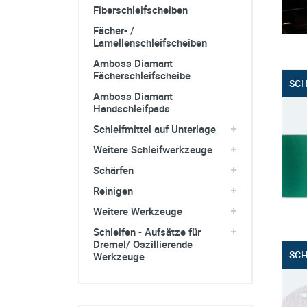
sonstiges/Zubehör
Fiberschleifscheiben
Fächer- /
Lamellenschleifscheiben
Amboss Diamant
Fächerschleifscheibe
SCH
Amboss Diamant
Handschleifpads
Schleifmittel auf Unterlage
Weitere Schleifwerkzeuge
Schärfen
Reinigen
Weitere Werkzeuge
Schleifen - Aufsätze für
Dremel/ Oszillierende
SCH
Werkzeuge