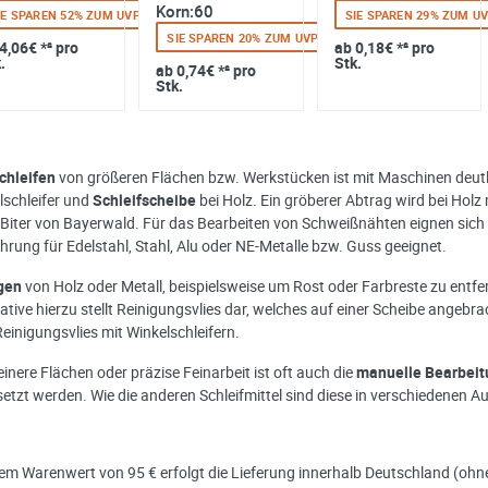
Korn:120
Korn:60
IE SPAREN 52% ZUM UVP
SIE SPAREN 29% ZUM U
SIE SPAREN 20% ZUM UVP
4,06€
*² pro
ab
0,18€
*² pro
.
Stk.
ab
0,74€
*² pro
Stk.
chleifen
von größeren Flächen bzw. Werkstücken ist mit Maschinen deutlic
lschleifer und
Schleifscheibe
bei Holz. Ein gröberer Abtrag wird bei Holz
 Biter von Bayerwald. Für das Bearbeiten von Schweißnähten eignen sich
hrung für Edelstahl, Stahl, Alu oder NE-Metalle bzw. Guss geeignet.
igen
von Holz oder Metall, beispielsweise um Rost oder Farbreste zu entfe
ative hierzu stellt Reinigungsvlies dar, welches auf einer Scheibe angebr
einigungsvlies mit Winkelschleifern.
einere Flächen oder präzise Feinarbeit ist oft auch die
manuelle Bearbeit
setzt werden. Wie die anderen Schleifmittel sind diese in verschiedenen
nem Warenwert von 95 € erfolgt die Lieferung innerhalb Deutschland (ohne I