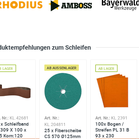
duktempfehlungen zum Schleifen
AB AUSSENLAGER
B LAGER
AB LAGER
. Nr.:
KL.42681
Art. Nr.:
Art. Nr.:
KL.2391
 x Schleifband
100x Bogen /
KL.204811
 309 X 100 x
Streifen PL 31 B
25 x Fiberscheibe
5 Korn:120
93 x 230
CS 570 Ø125mm