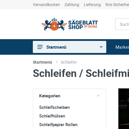
Versandkosten
Zahlung
Lieferung
Ihre Sicherhe
Marke
Startmenü
Sägen
Startmenü
Schleifen
Schleifen / Schleifmi
Trennen
Bohren
Schleifen
Kategorien
kreative Holzbearbeitung
Schleifscheiben
Hobeln/Fräsen
Schleifhülsen
Gewerkeshops
Schleifpapier Rollen