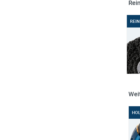
Rei
REIN
Wei
HOL