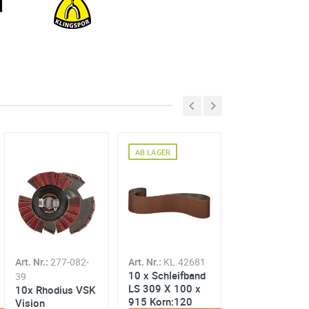
AB AUSSENLAGER
AB LAGER
Art. Nr.:
277-082-
Art. Nr.:
KL.42681
Art. Nr.:
10 x Schleifband
39
KL.204811
LS 309 X 100 x
10x Rhodius VSK
25 x Fibersche
915 Korn:120
Vision
CS 570 Ø125