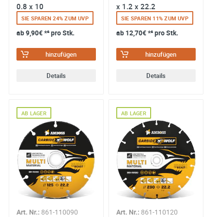
0.8 x 10
x 1.2 x 22.2
SIE SPAREN 24% ZUM UVP
SIE SPAREN 11% ZUM UVP
Technische Beschreibung:
ab
9,90€
*² pro Stk.
ab
12,70€
*² pro Stk.
hinzufügen
hinzufügen
Verfügbare Ø 76 / 115 / 125 / 230 mm
Details
Details
Bohrung 10 mm (76 mm) / 22,2 mm (restl.
Durchmesser)
Dicke 0,8 - 1,8 mm
AB LAGER
AB LAGER
Werkstoffe:
Holzwerkstoffe
Holz mit Nägeln
Art. Nr.:
861-110090
Art. Nr.:
861-110120
Leichtbaumaterialien