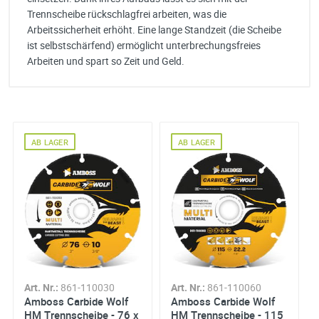
Trennscheibe rückschlagfrei arbeiten, was die
Arbeitssicherheit erhöht. Eine lange Standzeit (die Scheibe
ist selbstschärfend) ermöglicht unterbrechungsfreies
Arbeiten und spart so Zeit und Geld.
Amboss Carbide Wolf
im Einsatz
Vorteile:
AB LAGER
AB LAGER
Hohe Schnittgeschwindigkeit
Rückschlagfreies Arbeiten
Universell einsetzbar - ideal für die Baustelle
Lange Standzeit bei vorgeschriebener Nutzung
Selbststschärfend (Scheibe arbeitet in beide
Drehrichtungen)
Dünne Schnitte
Art. Nr.:
861-110030
Art. Nr.:
861-110060
Amboss Carbide Wolf
Amboss Carbide Wolf
HM Trennscheibe - 76 x
HM Trennscheibe - 115