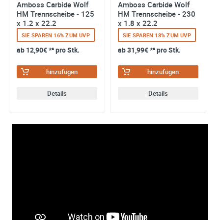
Amboss Carbide Wolf
Amboss Carbide Wolf
HM Trennscheibe - 125
HM Trennscheibe - 230
Paletten
x 1.2 x 22.2
x 1.8 x 22.2
Wurzeln
SIE SPAREN 16% ZUM UVP
SIE SPAREN 18% ZUM UVP
Kunststoffrohre
ab
12,90€
*² pro Stk.
ab
31,99€
*² pro Stk.
Gipsplatten
hinzufügen
hinzufügen
uvm.
Details
Details