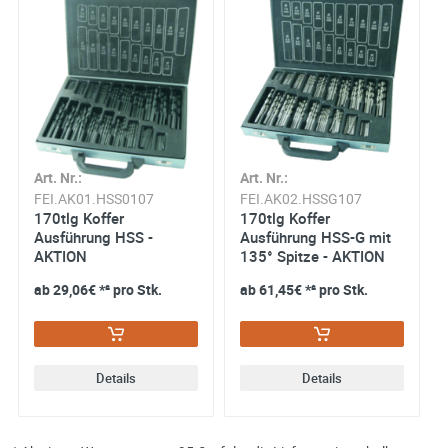
Art. Nr.:
Art. Nr.:
FEI.AK01.HSS0107
FEI.AK02.HSSG107
170tlg Koffer
170tlg Koffer
Ausführung HSS -
Ausführung HSS-G mit
AKTION
135° Spitze - AKTION
ab
29,06€
*² pro Stk.
ab
61,45€
*² pro Stk.
Details
Details