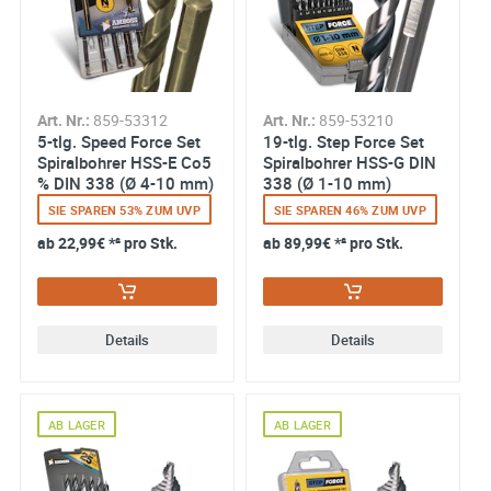
Art. Nr.:
859-53312
Art. Nr.:
859-53210
5-tlg. Speed Force Set
19-tlg. Step Force Set
Spiralbohrer HSS-E Co5
Spiralbohrer HSS-G DIN
% DIN 338 (Ø 4-10 mm)
338 (Ø 1-10 mm)
SIE SPAREN 53% ZUM UVP
SIE SPAREN 46% ZUM UVP
ab
22,99€
*² pro Stk.
ab
89,99€
*² pro Stk.
Details
Details
AB LAGER
AB LAGER