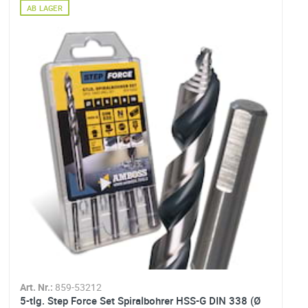
AB LAGER
Art. Nr.:
859-53212
A
5-tlg. Step Force Set Spiralbohrer HSS-G DIN 338 (Ø
2