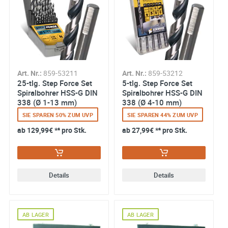
Art. Nr.:
859-53211
Art. Nr.:
859-53212
25-tlg. Step Force Set
5-tlg. Step Force Set
Spiralbohrer HSS-G DIN
Spiralbohrer HSS-G DIN
338 (Ø 1-13 mm)
338 (Ø 4-10 mm)
SIE SPAREN 50% ZUM UVP
SIE SPAREN 44% ZUM UVP
ab
129,99€
*² pro Stk.
ab
27,99€
*² pro Stk.
Details
Details
AB LAGER
AB LAGER