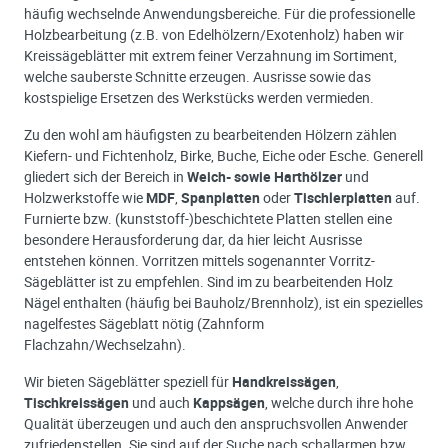
häufig wechselnde Anwendungsbereiche. Für die professionelle
Holzbearbeitung (z.B. von Edelhölzern/Exotenholz) haben wir
Kreissägeblätter mit extrem feiner Verzahnung im Sortiment,
welche sauberste Schnitte erzeugen. Ausrisse sowie das
kostspielige Ersetzen des Werkstücks werden vermieden.
Zu den wohl am häufigsten zu bearbeitenden Hölzern zählen
Kiefern- und Fichtenholz, Birke, Buche, Eiche oder Esche. Generell
gliedert sich der Bereich in
Weich- sowie Harthölzer
und
Holzwerkstoffe wie
MDF
,
Spanplatten
oder
Tischlerplatten
auf.
Furnierte bzw. (kunststoff-)beschichtete Platten stellen eine
besondere Herausforderung dar, da hier leicht Ausrisse
entstehen können. Vorritzen mittels sogenannter Vorritz-
Sägeblätter ist zu empfehlen. Sind im zu bearbeitenden Holz
Nägel enthalten (häufig bei Bauholz/Brennholz), ist ein spezielles
nagelfestes Sägeblatt nötig (Zahnform
Flachzahn/Wechselzahn).
Wir bieten Sägeblätter speziell für
Handkreissägen
,
Tischkreissägen
und auch
Kappsägen
, welche durch ihre hohe
Qualität überzeugen und auch den anspruchsvollen Anwender
zufriedenstellen. Sie sind auf der Suche nach schallarmen bzw.