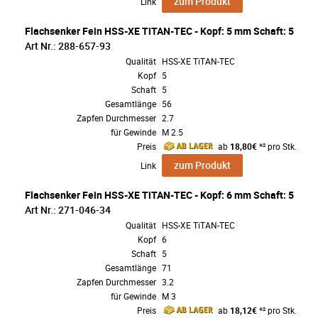
zum Produkt
Link
Flachsenker Fein HSS-XE TiTAN-TEC - Kopf: 5 mm Schaft: 5
Art Nr.: 288-657-93
Qualität
HSS-XE TiTAN-TEC
Kopf
5
Schaft
5
Gesamtlänge
56
Zapfen Durchmesser
2.7
für Gewinde
M 2.5
Preis
ab
18,80€
*² pro Stk.
zum Produkt
Link
Flachsenker Fein HSS-XE TiTAN-TEC - Kopf: 6 mm Schaft: 5
Art Nr.: 271-046-34
Qualität
HSS-XE TiTAN-TEC
Kopf
6
Schaft
5
Gesamtlänge
71
Zapfen Durchmesser
3.2
für Gewinde
M 3
Preis
ab
18,12€
*² pro Stk.