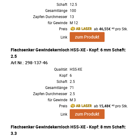
Schaft
12.5
Gesamtlänge
100
Zapfen Durchmesser
13
für Gewinde
M 12
Preis
ab
46,55€
*² pro Stk.
zum Produkt
Link
Flachsenker Gewindekernloch HSS-XE - Kopf: 6 mm Schaft:
2.5
Art Nr.: 298-137-46
Qualität
HSS-XE
Kopf
6
Schaft
2.5
Gesamtlänge
71
Zapfen Durchmesser
2.5
für Gewinde
M 3
Preis
ab
15,48€
*² pro Stk.
zum Produkt
Link
Flachsenker Gewindekernloch HSS-XE - Kopf: 8 mm Schaft:
3.3