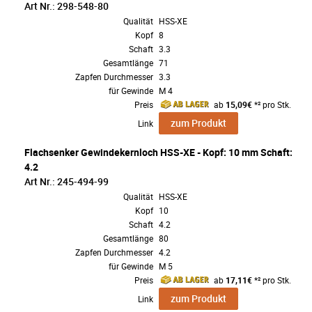
Art Nr.: 298-548-80
Qualität
HSS-XE
Kopf
8
Schaft
3.3
Gesamtlänge
71
Zapfen Durchmesser
3.3
für Gewinde
M 4
Preis
ab
15,09€
*² pro Stk.
zum Produkt
Link
Flachsenker Gewindekernloch HSS-XE - Kopf: 10 mm Schaft:
4.2
Art Nr.: 245-494-99
Qualität
HSS-XE
Kopf
10
Schaft
4.2
Gesamtlänge
80
Zapfen Durchmesser
4.2
für Gewinde
M 5
Preis
ab
17,11€
*² pro Stk.
zum Produkt
Link