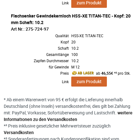
zum Produkt
Link
Flachsenker Gewindekernloch HSS-XE TiTAN-TEC - Kopf: 20
mm Schaft: 10.2
Art Nr.: 275-724-97
Qualität
HSS-XE TiTAN-TEC
Kopf
20
Schaft
10.2
Gesamtlänge
100
Zapfen Durchmesser
10.2
für Gewinde
M 12
Preis
ab
46,55€
*² pro Stk.
zum Produkt
Link
* Ab einem Warenwert von 95 € erfolgt die Lieferung innerhalb
Deutschland (ohne Inseln) versandkostenfrei, dies gilt bei Zahlung
mit: PayPal, Vorkasse, Sofortüberweisung und Lastschrift.
weitere
Informationen zu den Versandkosten
*² Preis inklusive gesetzlicher Mehrwertsteuer zuzüglich
Versandkosten
*³ Sonderanfertigungen nach Kundenspezifikation sind vom