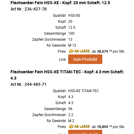
Flachsenker Fein HSS-XE - Kopf: 20 mm Schaft: 12.5
Art Nr.: 236-427-78
Qualität
HSS-XE
Kopf
20
Schaft
12.5
Gesamtlänge
100
Zapfen Durchmesser
13
für Gewinde
M 12
Preis
ab
38,67€
*² pro Stk.
zum Produkt
Link
Flachsenker Fein HSS-XE TiTAN-TEC - Kopf: 4.3 mm Schaft:
4.3
Art Nr.: 244-489-71
Qualität
HSS-XE TiTAN-TEC
Kopf
4.3
Schaft
4.3
Gesamtlänge
56
Zapfen Durchmesser
2.2
für Gewinde
M 2
Preis
ab
18,80€
*² pro Stk.