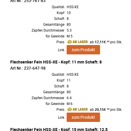
Art Nr.: 253-761-83
Qualität
HSS-XE
Kopf
10
Schaft
8
Gesamtlänge
80
Zapfen Durchmesser
5.3
für Gewinde
M 5
Preis
ab
17,11€
*² pro Stk.
zum Produkt
Link
Flachsenker Fein HSS-XE - Kopf: 11 mm Schaft: 8
Art Nr.: 237-647-98
Qualität
HSS-XE
Kopf
11
Schaft
8
Gesamtlänge
80
Zapfen Durchmesser
6.4
für Gewinde
M 6
Preis
ab
20,15€
*² pro Stk.
zum Produkt
Link
Flachsenker Fein HSS-XE - Kopf: 15 mm Schaft: 12.5