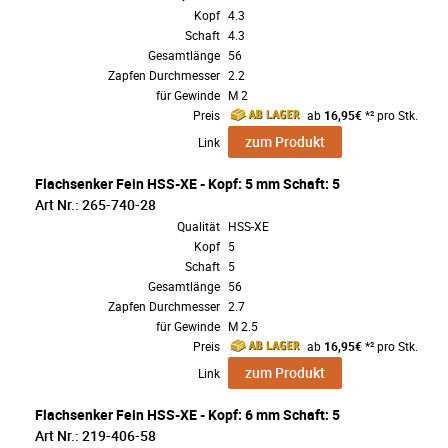
Kopf
4.3
Schaft
4.3
Gesamtlänge
56
Zapfen Durchmesser
2.2
für Gewinde
M 2
Preis
ab
16,95€
*² pro Stk.
zum Produkt
Link
Flachsenker Fein HSS-XE - Kopf: 5 mm Schaft: 5
Art Nr.: 265-740-28
Qualität
HSS-XE
Kopf
5
Schaft
5
Gesamtlänge
56
Zapfen Durchmesser
2.7
für Gewinde
M 2.5
Preis
ab
16,95€
*² pro Stk.
zum Produkt
Link
Flachsenker Fein HSS-XE - Kopf: 6 mm Schaft: 5
Art Nr.: 219-406-58