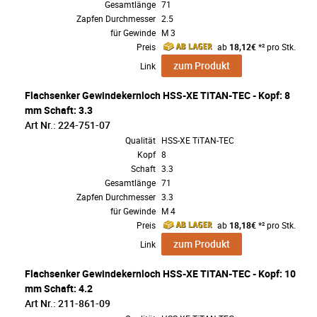
Gesamtlänge
71
Zapfen Durchmesser
2.5
für Gewinde
M 3
Preis
ab
18,12€
*² pro Stk.
zum Produkt
Link
Flachsenker Gewindekernloch HSS-XE TiTAN-TEC - Kopf: 8
mm Schaft: 3.3
Art Nr.: 224-751-07
Qualität
HSS-XE TiTAN-TEC
Kopf
8
Schaft
3.3
Gesamtlänge
71
Zapfen Durchmesser
3.3
für Gewinde
M 4
Preis
ab
18,18€
*² pro Stk.
zum Produkt
Link
Flachsenker Gewindekernloch HSS-XE TiTAN-TEC - Kopf: 10
mm Schaft: 4.2
Art Nr.: 211-861-09