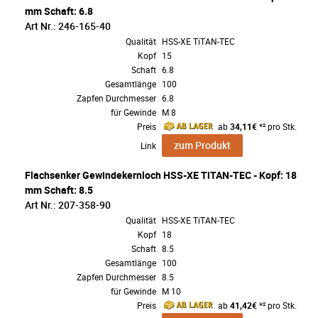
mm Schaft: 6.8
Art Nr.: 246-165-40
Qualität
HSS-XE TiTAN-TEC
Kopf
15
Schaft
6.8
Gesamtlänge
100
Zapfen Durchmesser
6.8
für Gewinde
M 8
Preis
ab
34,11€
*² pro Stk.
zum Produkt
Link
Flachsenker Gewindekernloch HSS-XE TiTAN-TEC - Kopf: 18
mm Schaft: 8.5
Art Nr.: 207-358-90
Qualität
HSS-XE TiTAN-TEC
Kopf
18
Schaft
8.5
Gesamtlänge
100
Zapfen Durchmesser
8.5
für Gewinde
M 10
Preis
ab
41,42€
*² pro Stk.