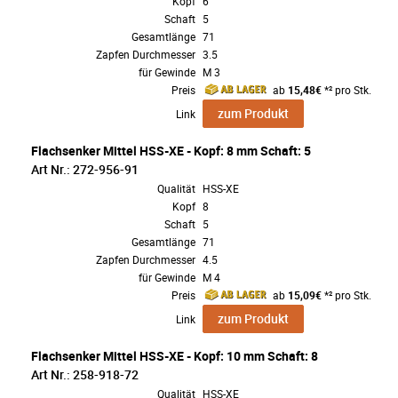
Kopf
6
Schaft
5
Gesamtlänge
71
Zapfen Durchmesser
3.5
für Gewinde
M 3
Preis
ab
15,48€
*² pro Stk.
zum Produkt
Link
Flachsenker Mittel HSS-XE - Kopf: 8 mm Schaft: 5
Art Nr.: 272-956-91
Qualität
HSS-XE
Kopf
8
Schaft
5
Gesamtlänge
71
Zapfen Durchmesser
4.5
für Gewinde
M 4
Preis
ab
15,09€
*² pro Stk.
zum Produkt
Link
Flachsenker Mittel HSS-XE - Kopf: 10 mm Schaft: 8
Art Nr.: 258-918-72
Qualität
HSS-XE