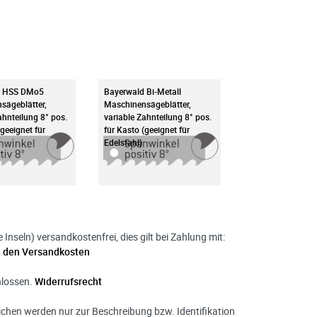
d HSS DMo5
Bayerwald Bi-Metall
sägeblätter,
Maschinensägeblätter,
ahnteilung 8° pos.
variable Zahnteilung 8° pos.
(geeignet für
für Kasto (geeignet für
Edelstahl)
nseln) versandkostenfrei, dies gilt bei Zahlung mit:
u den Versandkosten
hlossen.
Widerrufsrecht
hen werden nur zur Beschreibung bzw. Identifikation