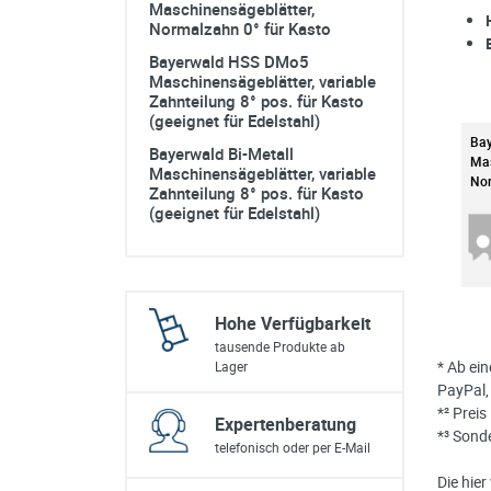
Maschinensägeblätter,
sonstiges/Zubehör
Normalzahn 0° für Kasto
Bayerwald HSS DMo5
Maschinensägeblätter, variable
Zahnteilung 8° pos. für Kasto
(geeignet für Edelstahl)
Ba
Bayerwald Bi-Metall
Mas
Maschinensägeblätter, variable
Nor
Zahnteilung 8° pos. für Kasto
(geeignet für Edelstahl)
Hohe Verfügbarkeit
tausende Produkte ab
* Ab ei
Lager
PayPal,
*² Prei
Expertenberatung
*³ Sond
telefonisch oder per E-Mail
Die hie