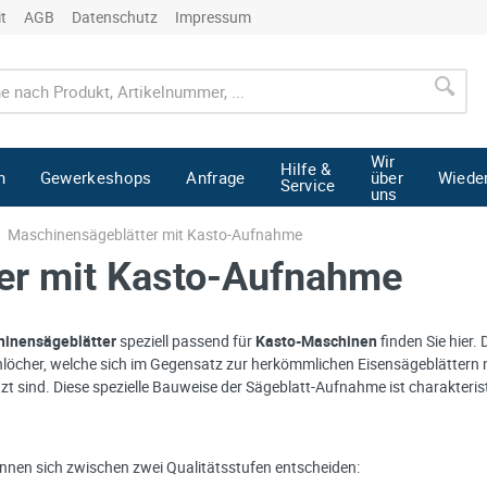
it
AGB
Datenschutz
Impressum
Wir
Hilfe &
n
Gewerkeshops
Anfrage
über
Wiede
Service
uns
Maschinensägeblätter mit Kasto-Aufnahme
er mit Kasto-Aufnahme
inensägeblätter
speziell passend für
Kasto-Maschinen
finden Sie hier.
löcher, welche sich im Gegensatz zur herkömmlichen Eisensägeblättern ni
tzt sind. Diese spezielle Bauweise der Sägeblatt-Aufnahme ist charakteris
önnen sich zwischen zwei Qualitätsstufen entscheiden: