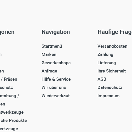
orien
Navigation
Häufige Fra
Startmenü
Versandkosten
n
Marken
Zahlung
Gewerkeshops
Lieferung
en
Anfrage
Ihre Sicherheit
 / Fräsen
Hilfe & Service
AGB
sschutz
Wir über uns
Datenschutz
staltung /
Wiederverkauf
Impressum
zen
twerkzeuge
che Produkte
erkzeuge