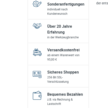
der ent
Sonderanfertigungen
individuell nach
Kundenwunsch
Über 20 Jahre
Erfahrung
in der Werkzeugbranche
Versandkostenfrei
ab einem Warenwert von
95,00 €
Sicheres Shoppen
256 Bit SSL-
Verschlüsselung
Bequemes Bezahlen
z.B. via Rechnung &
Lastschrift