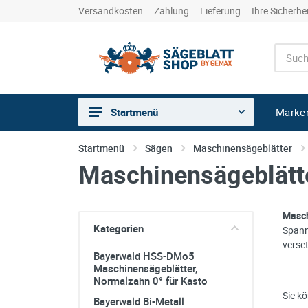
Versandkosten
Zahlung
Lieferung
Ihre Sicherhe
Marke
Startmenü
Sägen
Startmenü
Sägen
Maschinensägeblätter
Maschinensägeblätt
Trennen
Bohren
Masch
Schleifen
Kategorien
Spann
kreative Holzbearbeitung
verse
Bayerwald HSS-DMo5
Hobeln/Fräsen
Maschinensägeblätter,
Normalzahn 0° für Kasto
Gewerkeshops
Sie k
Bayerwald Bi-Metall