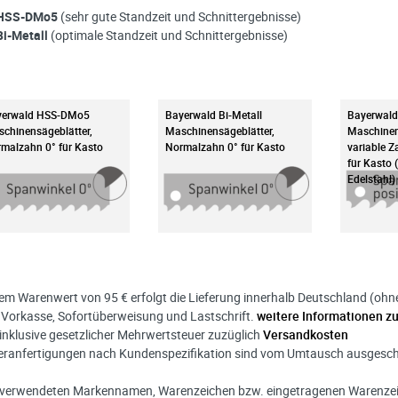
HSS-DMo5
(sehr gute Standzeit und Schnittergebnisse)
Bi-Metall
(optimale Standzeit und Schnittergebnisse)
yerwald HSS-DMo5
Bayerwald Bi-Metall
Bayerwal
chinensägeblätter,
Maschinensägeblätter,
Maschinen
malzahn 0° für Kasto
Normalzahn 0° für Kasto
variable Z
für Kasto 
Edelstahl)
nem Warenwert von 95 € erfolgt die Lieferung innerhalb Deutschland (ohne I
 Vorkasse, Sofortüberweisung und Lastschrift.
weitere Informationen z
s inklusive gesetzlicher Mehrwertsteuer zuzüglich
Versandkosten
eranfertigungen nach Kundenspezifikation sind vom Umtausch ausgesc
r verwendeten Markennamen, Warenzeichen bzw. eingetragenen Warenzeic