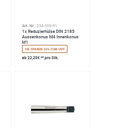
Art. Nr.:
234-559-91
1x Reduzierhülse DIN 2185
Aussenkonus M4 Innenkonus
M1
SIE SPAREN 26% ZUM UVP
ab
22,25€
*² pro Stk.