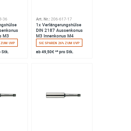
3-36
Art. Nr.:
206-617-17
ngshülse
1x Verlängerungshülse
senkonus
DIN 2187 Aussenkonus
s M3
M3 Innenkonus M4
% ZUM UVP
SIE SPAREN 26% ZUM UVP
o Stk.
ab
49,50€
*² pro Stk.