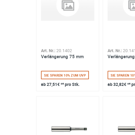
Art. Nr.:
20.1402
Art. Nr.:
20.14
Verlängerung 75 mm
Verlängerun
SIE SPAREN 10% ZUM UVP
SIE SPAREN 1
ab
27,51€
*² pro Stk.
ab
32,82€
*² p