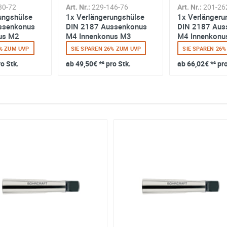
30-72
Art. Nr.:
229-146-76
Art. Nr.:
201-26
ungshülse
1x Verlängerungshülse
1x Verlängeru
ssenkonus
DIN 2187 Aussenkonus
DIN 2187 Aus
us M2
M4 Innenkonus M3
M4 Innenkonu
6% ZUM UVP
SIE SPAREN 26% ZUM UVP
SIE SPAREN 26
ro Stk.
ab
49,50€
*² pro Stk.
ab
66,02€
*² pr