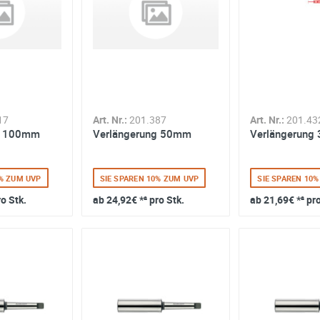
17
Art. Nr.:
201.387
Art. Nr.:
201.43
g 100mm
Verlängerung 50mm
Verlängerung
0% ZUM UVP
SIE SPAREN 10% ZUM UVP
SIE SPAREN 10
ro Stk.
ab
24,92€
*² pro Stk.
ab
21,69€
*² pr