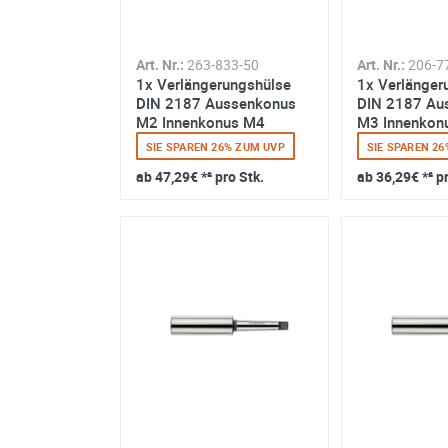
Art. Nr.:
263-833-50
Art. Nr.:
206-7
1x Verlängerungshülse
1x Verlänger
DIN 2187 Aussenkonus
DIN 2187 Au
M2 Innenkonus M4
M3 Innenkon
SIE SPAREN 26% ZUM UVP
SIE SPAREN 2
ab
47,29€
*² pro Stk.
ab
36,29€
*² p