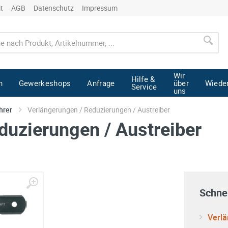
it
AGB
Datenschutz
Impressum
Wir
Hilfe &
n
Gewerkeshops
Anfrage
über
Wiede
Service
uns
hrer
Verlängerungen / Reduzierungen / Austreiber
duzierungen / Austreiber
Schnel
Verlä