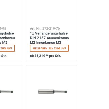
4-95
Art. Nr.:
272-219-76
ngshülse
1x Verlängerungshülse
senkonus
DIN 2187 Aussenkonus
s M2
M2 Innenkonus M3
% ZUM UVP
SIE SPAREN 26% ZUM UVP
o Stk.
ab
35,21€
*² pro Stk.