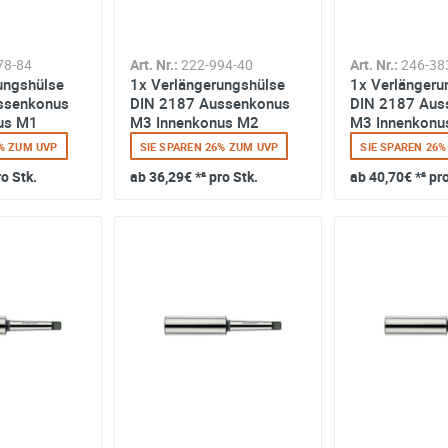
78-84
Art. Nr.:
222-994-40
Art. Nr.:
246-38
ungshülse
1x Verlängerungshülse
1x Verlängeru
ssenkonus
DIN 2187 Aussenkonus
DIN 2187 Aus
us M1
M3 Innenkonus M2
M3 Innenkonu
6% ZUM UVP
SIE SPAREN 26% ZUM UVP
SIE SPAREN 26
ro Stk.
ab
36,29€
*² pro Stk.
ab
40,70€
*² pr