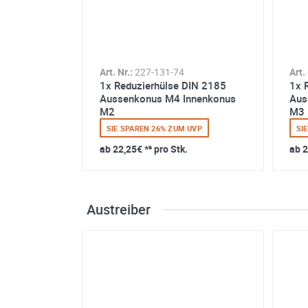
Art. Nr.:
227-131-74
Art. 
1x Reduzierhülse DIN 2185
1x 
Aussenkonus M4 Innenkonus
Aus
M2
M3
SIE SPAREN 26% ZUM UVP
SI
ab
22,25€
*² pro Stk.
ab
2
Austreiber