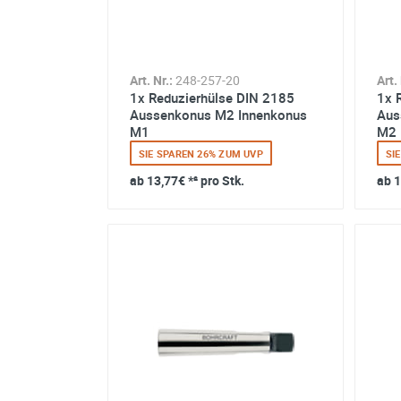
Art. Nr.:
248-257-20
Art. 
1x Reduzierhülse DIN 2185
1x 
Aussenkonus M2 Innenkonus
Aus
M1
M2
SIE SPAREN 26% ZUM UVP
SI
ab
13,77€
*² pro Stk.
ab
1