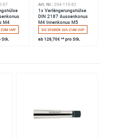
2-07
Art. Nr.:
294-110-82
ngshülse
1x Verlängerungshülse
senkonus
DIN 2187 Aussenkonus
s M4
M4 Innenkonus M5
% ZUM UVP
SIE SPAREN 26% ZUM UVP
o Stk.
ab
128,70€
*² pro Stk.