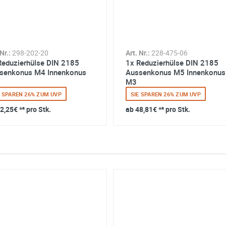
Nr.:
298-202-20
Art. Nr.:
228-475-06
Reduzierhülse DIN 2185
1x Reduzierhülse DIN 2185
senkonus M4 Innenkonus
Aussenkonus M5 Innenkonus
M3
E SPAREN 26% ZUM UVP
SIE SPAREN 26% ZUM UVP
2,25€
*² pro Stk.
ab
48,81€
*² pro Stk.