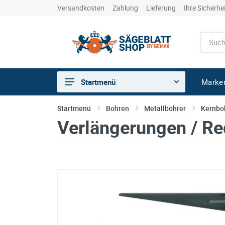
Versandkosten
Zahlung
Lieferung
Ihre Sicherhe
Marke
Startmenü
Sägen
Startmenü
Bohren
Metallbohrer
Kernbo
Verlängerungen / Re
Trennen
Bohren
Schleifen
kreative Holzbearbeitung
Hobeln/Fräsen
Gewerkeshops