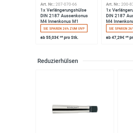
Art. Nr.:
207-070-66
Art. Nr.:
200-8
1x Verlängerungshülse
1x Verlänger
DIN 2187 Aussenkonus
DIN 2187 Au
M4 Innenkonus M1
M4 Innenkon
SIE SPAREN 26% ZUM UVP
SIE SPAREN 2
ab
55,03€
*² pro Stk.
ab
47,29€
*² p
Reduzierhülsen