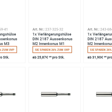
59-41
Art. Nr.:
237-325-32
Art. Nr.:
243-68
ungshülse
1x Verlängerungshülse
1x Verlängeru
ssenkonus
DIN 2187 Aussenkonus
DIN 2187 Aus
us M3
M2 Innenkonus M1
M2 Innenkonu
6% ZUM UVP
SIE SPAREN 26% ZUM UVP
SIE SPAREN 26
ro Stk.
ab
25,87€
*² pro Stk.
ab
31,90€
*² pr