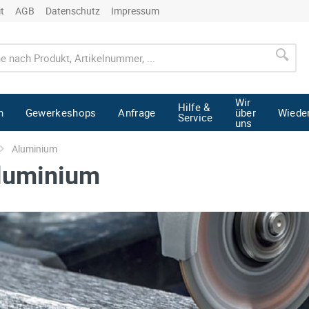
it
AGB
Datenschutz
Impressum
Wir
Hilfe &
n
Gewerkeshops
Anfrage
über
Wiede
Service
uns
Aluminium
Aluminium