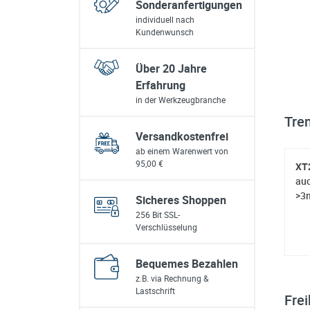
Sonderanfertigungen
individuell nach
Kundenwunsch
Über 20 Jahre
Erfahrung
in der Werkzeugbranche
Tre
Versandkostenfrei
ab einem Warenwert von
95,00 €
XT
auc
>3
Sicheres Shoppen
256 Bit SSL-
Verschlüsselung
Bequemes Bezahlen
z.B. via Rechnung &
Lastschrift
Fre