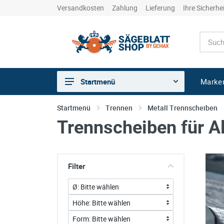
Versandkosten
Zahlung
Lieferung
Ihre Sicherhe
Marke
Startmenü
Sägen
Startmenü
Trennen
Metall Trennscheiben
Trennscheiben für 
Trennen
Bohren
Schleifen
Filter
kreative Holzbearbeitung
Hobeln/Fräsen
Gewerkeshops