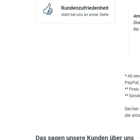
Kundenzufriedenheit
steht bei uns an erster Stelle
Am
Di
für
* Ab ei
PayPal,
*² Prei
*³ Sond
Die hie
der ent
Das sagen unsere Kunden über uns