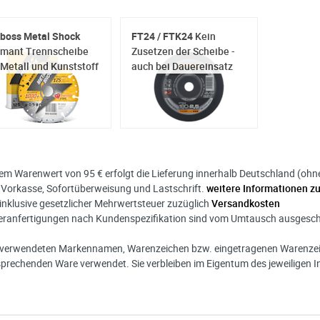
boss Metal Shock
FT24 / FTK24
Kein
amant Trennscheibe
Zusetzen der Scheibe -
 Metall und Kunststoff
auch bei Dauereinsatz
nem Warenwert von 95 € erfolgt die Lieferung innerhalb Deutschland (ohne I
 Vorkasse, Sofortüberweisung und Lastschrift.
weitere Informationen z
s inklusive gesetzlicher Mehrwertsteuer zuzüglich
Versandkosten
eranfertigungen nach Kundenspezifikation sind vom Umtausch ausgesc
r verwendeten Markennamen, Warenzeichen bzw. eingetragenen Warenzeic
sprechenden Ware verwendet. Sie verbleiben im Eigentum des jeweiligen I