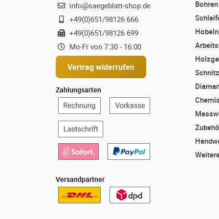
Bohren
info@saegeblatt-shop.de
Schleif
+49(0)651/98126 666
Hobeln
+49(0)651/98126 699
Arbeit
Mo-Fr von 7:30 - 16:00
Holzge
Vertrag widerrufen
Schnit
Diaman
Zahlungsarten
Chemis
Messw
Zubehö
Handwe
Weiter
Versandpartner