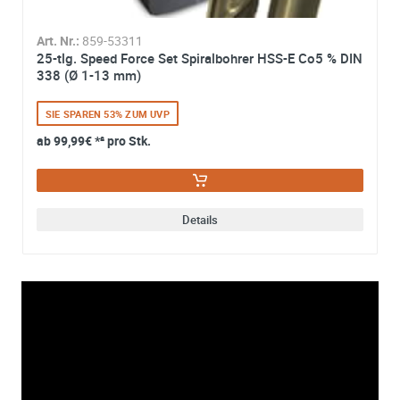
Art. Nr.:
859-53311
25-tlg. Speed Force Set Spiralbohrer HSS-E Co5 % DIN
338 (Ø 1-13 mm)
SIE SPAREN 53% ZUM UVP
ab
99,99€
*² pro Stk.
Details