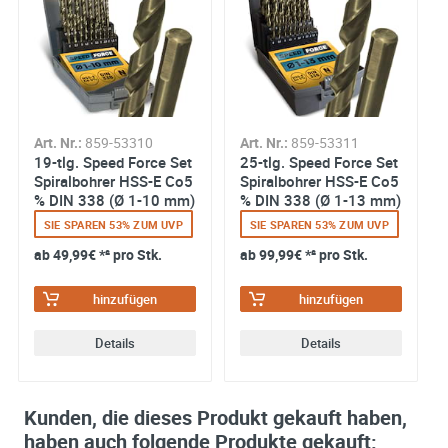
Ihre Anschrift
Firma:
Name*:
e-mail*:
Zustimmung zur Datenverarbeitung
Art. Nr.:
859-53310
Art. Nr.:
859-53311
19-tlg. Speed Force Set
25-tlg. Speed Force Set
*
Ich stimme zu, dass meine Angaben aus dem
Spiralbohrer HSS-E Co5
Spiralbohrer HSS-E Co5
Kontaktformular zur Beantwortung meiner Anfrage erhob
% DIN 338 (Ø 1-10 mm)
% DIN 338 (Ø 1-13 mm)
und verarbeitet werden. Die Daten werden nach
abgeschlossener Bearbeitung Ihrer Anfrage gelöscht. Sie
SIE SPAREN 53% ZUM UVP
SIE SPAREN 53% ZUM UVP
können Ihre Einwilligung jederzeit für die Zukunft per E-M
ab
49,99€
*² pro Stk.
ab
99,99€
*² pro Stk.
widerrufen. Detaillierte Informationen zum Umgang mit
Nutzerdaten finden Sie in unserer
Datenschutzerklärung
hinzufügen
hinzufügen
Details
Details
Kunden, die dieses Produkt gekauft haben,
haben auch folgende Produkte gekauft: