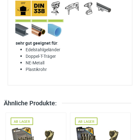
sehr gut geeignet für
:
Edelstahlgeländer
Doppel-T-Träger
NE-Metall
Plastikrohr
Ich habe eine Frage:
Gerne beantworten wir so schnell wie möglich Ihre Anfrage (meist inn
weniger Minuten)
Bitte unterbreiten Sie mir ein Angebot:
Ähnliche Produkte:
Bitte teilen Sie uns die gewünschte Menge mit
AB LAGER
AB LAGER