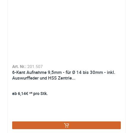
*
Ich stimme zu, dass meine Angaben aus dem
Kontaktformular zur Beantwortung meiner Anfrage erhob
und verarbeitet werden. Die Daten werden nach
abgeschlossener Bearbeitung Ihrer Anfrage gelöscht. Sie
können Ihre Einwilligung jederzeit für die Zukunft per E-M
widerrufen. Detaillierte Informationen zum Umgang mit
Nutzerdaten finden Sie in unserer
Datenschutzerklärung
Art. Nr.:
201.507
6-Kant Aufnahme 9,5mm - für Ø 14 bis 30mm - inkl.
Auswurffeder und HSS Zentrie...
ab
6,14€
*² pro Stk.