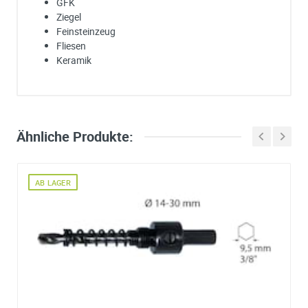
GFK
Ziegel
Feinsteinzeug
Fliesen
Keramik
Ich habe eine Frage:
Gerne beantworten wir so schnell wie möglich Ihre Anfrage (meist inn
weniger Minuten)
Bitte unterbreiten Sie mir ein Angebot:
Ähnliche Produkte:
Bitte teilen Sie uns die gewünschte Menge mit
AB LAGER
Ihre Anschrift
Firma:
Name*:
e-mail*:
Zustimmung zur Datenverarbeitung