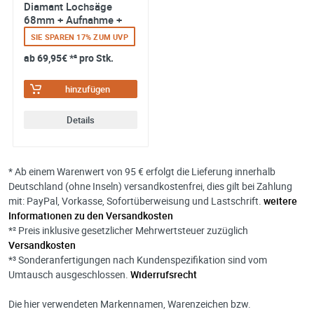
und verarbeitet werden. Die Daten werden nach
Diamant Lochsäge
hinzufügen
abgeschlossener Bearbeitung Ihrer Anfrage gelöscht. Sie
68mm + Aufnahme +
können Ihre Einwilligung jederzeit für die Zukunft per E-M
7mm Diamant Bohrer
SIE SPAREN 17% ZUM UVP
widerrufen. Detaillierte Informationen zum Umgang mit
Details
ab
69,95€
*² pro Stk.
Nutzerdaten finden Sie in unserer
Datenschutzerklärung
hinzufügen
Details
* Ab einem Warenwert von 95 € erfolgt die Lieferung innerhalb
Deutschland (ohne Inseln) versandkostenfrei, dies gilt bei Zahlung
mit: PayPal, Vorkasse, Sofortüberweisung und Lastschrift.
weitere
Informationen zu den Versandkosten
*² Preis inklusive gesetzlicher Mehrwertsteuer zuzüglich
Versandkosten
*³ Sonderanfertigungen nach Kundenspezifikation sind vom
Umtausch ausgeschlossen.
Widerrufsrecht
Die hier verwendeten Markennamen, Warenzeichen bzw.