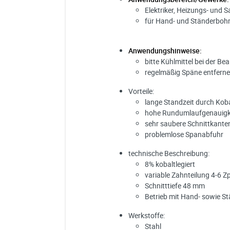
Elektriker, Heizungs- und S
für Hand- und Ständerboh
Anwendungshinweise:
bitte Kühlmittel bei der B
regelmäßig Späne entfern
Vorteile:
lange Standzeit durch Koba
hohe Rundumlaufgenauigk
sehr saubere Schnittkante
problemlose Spanabfuhr
technische Beschreibung:
8% kobaltlegiert
variable Zahnteilung 4-6 Z
Schnitttiefe 48 mm
Betrieb mit Hand- sowie 
Werkstoffe:
Stahl