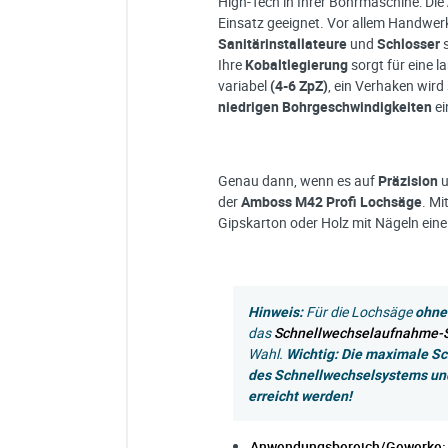
High-Tech in Ihrer Bohrmaschine: Die
Einsatz geeignet. Vor allem Handwer
Sanitärinstallateure
und
Schlosser
Ihre
Kobaltlegierung
sorgt für eine 
variabel
(4-6 ZpZ)
, ein Verhaken wir
niedrigen Bohrgeschwindigkeiten
ei
Genau dann, wenn es auf
Präzision
der
Amboss
M42 Profi Lochsäge
. Mi
Gipskarton oder Holz mit Nägeln ein
Hinweis:
Für die Lochsäge
ohne
das
Schnellwechselaufnahme-
Wahl.
Wichtig: Die maximale Sc
des Schnellwechselsystems un
erreicht werden!
Anwendungsbereich/Gewerke: