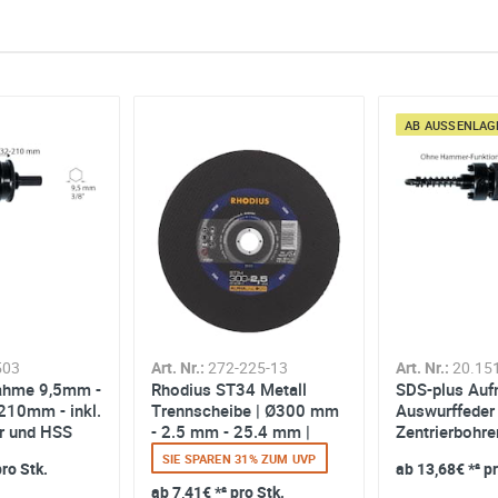
AB AUSSENLAGE
ng
Art. Nr.:
858-98040
Pro Arbor 11 mm 6
 Angaben aus dem Kontaktformular zur Beantwortung meiner Anfrag
kant 32-305
 abgeschlossener Bearbeitung Ihrer Anfrage gelöscht. Sie können Ih
errufen. Detaillierte Informationen zum Umgang mit Nutzerdaten find
SIE SPAREN 10% ZUM UVP
ab
12,95€
*² pro Stk.
503
Art. Nr.:
272-225-13
Art. Nr.:
20.15
ahme 9,5mm -
Rhodius ST34 Metall
SDS-plus Auf
 210mm - inkl.
Trennscheibe | Ø300 mm
Auswurffeder
r und HSS
- 2.5 mm - 25.4 mm |
Zentrierbohrer
gerade
bis 305...
SIE SPAREN 31% ZUM UVP
pro Stk.
ab
13,68€
*² p
ab
7,41€
*² pro Stk.