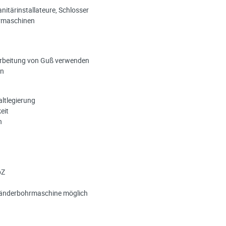
anitärinstallateure, Schlosser
rmaschinen
earbeitung von Guß verwenden
en
ltlegierung
eit
n
pZ
Ständerbohrmaschine möglich