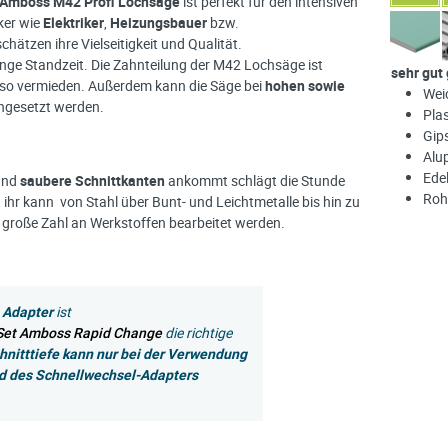
Amboss M42 Profi Lochsäge
ist perfekt für den intensiven
ker wie
Elektriker
,
Heizungsbauer
bzw.
schätzen ihre Vielseitigkeit und Qualität.
lange Standzeit. Die Zahnteilung der M42 Lochsäge ist
sehr gut
d so vermieden. Außerdem kann die Säge bei
hohen sowie
Wei
ngesetzt werden.
Pla
Gip
Alup
Ede
und
saubere Schnittkanten
ankommt schlägt die Stunde
Roh
t ihr kann von Stahl über Bunt- und Leichtmetalle bis hin zu
e große Zahl an Werkstoffen bearbeitet werden.
 Adapter
ist
Set Amboss Rapid Change
die richtige
hnitttiefe kann nur bei der Verwendung
d des Schnellwechsel-Adapters