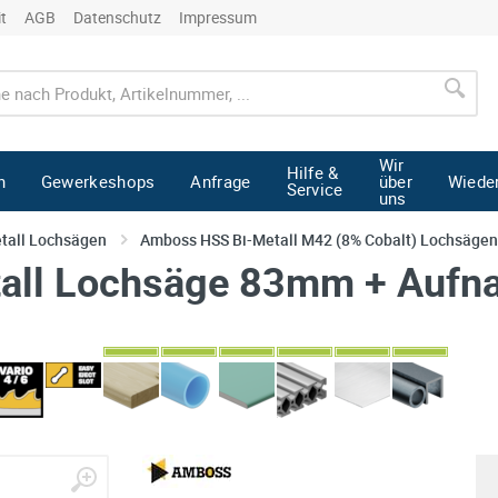
it
AGB
Datenschutz
Impressum
Wir
Hilfe &
n
Gewerkeshops
Anfrage
über
Wiede
Service
uns
tall Lochsägen
Amboss HSS Bi-Metall M42 (8% Cobalt) Lochsägen
ll Lochsäge 83mm + Aufn