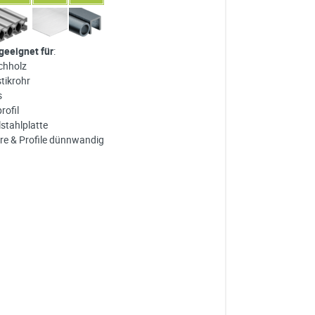
 geeignet für
:
chholz
stikrohr
s
rofil
lstahlplatte
re & Profile dünnwandig