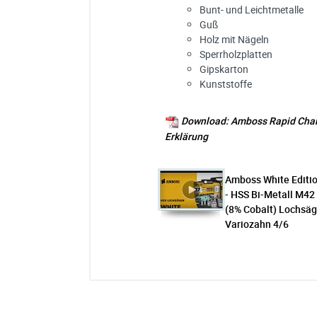
Bunt- und Leichtmetalle
Guß
Holz mit Nägeln
Sperrholzplatten
Gipskarton
Kunststoffe
Download: Amboss Rapid Chan
Erklärung
Amboss White Editi
- HSS Bi-Metall M42
(8% Cobalt) Lochsä
Variozahn 4/6
Folgende Produkte sind
Ich habe eine Frage:
enthalten:
Gerne beantworten wir so schnell wi
Bitte unterbreiten Sie mir ein Angebot
Bitte teilen Sie uns die gewünschte 
AB LAGER