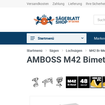
Versandkosten
Zahlung
Lieferung
Ihre Sicherhe
Marke
Startmenü
Sägen
Startmenü
Sägen
Lochsägen
M42 Bi-Me
AMBOSS M42 Bimeta
Trennen
Bohren
Schleifen
kreative Holzbearbeitung
Hobeln/Fräsen
Gewerkeshops