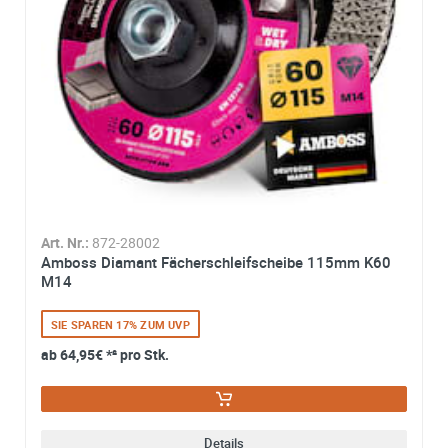
*
Ich stimme zu, dass meine Angaben aus dem
Kontaktformular zur Beantwortung meiner Anfrage erhob
und verarbeitet werden. Die Daten werden nach
abgeschlossener Bearbeitung Ihrer Anfrage gelöscht. Sie
können Ihre Einwilligung jederzeit für die Zukunft per E-M
widerrufen. Detaillierte Informationen zum Umgang mit
Nutzerdaten finden Sie in unserer
Datenschutzerklärung
Art. Nr.:
872-28002
Amboss Diamant Fächerschleifscheibe 115mm K60
M14
SIE SPAREN 17% ZUM UVP
ab
64,95€
*² pro Stk.
Details