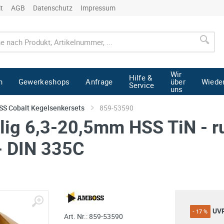
it
AGB
Datenschutz
Impressum
Wir
Hilfe &
n
Gewerkeshops
Anfrage
über
Wiede
Service
uns
SS Cobalt Kegelsenkersets
859-53590
ilig 6,3-20,5mm HSS TiN - r
 - DIN 335C
UV
- 17 %
Art. Nr.:
859-53590