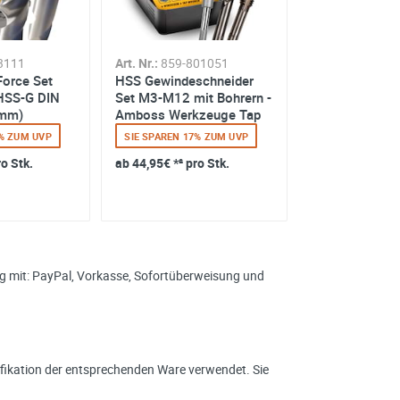
3111
Art. Nr.:
859-801051
Art. Nr.:
859-55
Force Set
HSS Gewindeschneider
Amboss BiMet
 HSS-G DIN
Set M3-M12 mit Bohrern -
Lochsägen Set
 mm)
Amboss Werkzeuge Tap
Edition 17 - 
Force - Kompl...
Set 17tlg. Ø20 
3% ZUM UVP
SIE SPAREN 17% ZUM UVP
SIE SPAREN 25
ro Stk.
ab
44,95€
*² pro Stk.
ab
129,98€
*² p
ung mit: PayPal, Vorkasse, Sofortüberweisung und
ikation der entsprechenden Ware verwendet. Sie