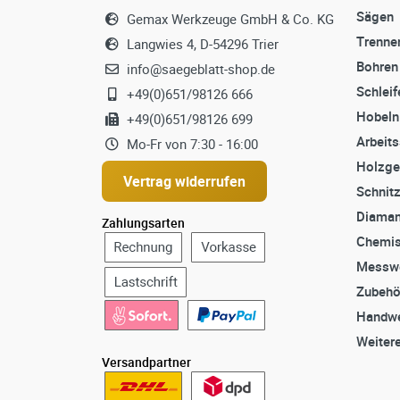
Sägen
Gemax Werkzeuge GmbH & Co. KG
Trenne
Langwies 4, D-54296 Trier
Bohren
info@saegeblatt-shop.de
Schleif
+49(0)651/98126 666
Hobeln
+49(0)651/98126 699
Arbeit
Mo-Fr von 7:30 - 16:00
Holzge
Vertrag widerrufen
Schnit
Diaman
Zahlungsarten
Chemis
Messw
Zubehö
Handwe
Weiter
Versandpartner