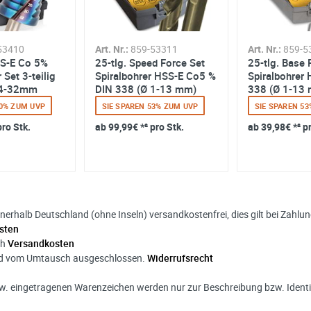
53410
Art. Nr.:
859-53311
Art. Nr.:
859-5
S-E Co 5%
25-tlg. Speed Force Set
25-tlg. Base 
 Set 3-teilig
Spiralbohrer HSS-E Co5 %
Spiralbohrer
. 4-32mm
DIN 338 (Ø 1-13 mm)
338 (Ø 1-13
 blu...
50% ZUM UVP
SIE SPAREN 53% ZUM UVP
SIE SPAREN 5
pro Stk.
ab
99,99€
*² pro Stk.
ab
39,98€
*² p
nnerhalb Deutschland (ohne Inseln) versandkostenfrei, dies gilt bei Zahl
sten
ch
Versandkosten
ind vom Umtausch ausgeschlossen.
Widerrufsrecht
. eingetragenen Warenzeichen werden nur zur Beschreibung bzw. Identif