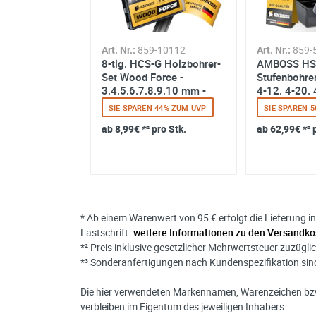
-101139
Art. Nr.:
859-10112
Art. Nr.:
859-
8-tlg. HCS-G Holzbohrer-
AMBOSS HS
eifscheibe Set
Set Wood Force -
Stufenbohrer
ck.) Korn 40-
3.4.5.6.7.8.9.10 mm -
4-12. 4-20
geschliffener HSS...
TiAlSiN nano
 22% ZUM UVP
SIE SPAREN 44% ZUM UVP
SIE SPAREN 
 pro Stk.
ab
8,99€
*² pro Stk.
ab
62,99€
*² 
* Ab einem Warenwert von 95 € erfolgt die Lieferung i
Lastschrift.
weitere Informationen zu den Versandko
*² Preis inklusive gesetzlicher Mehrwertsteuer zuzügli
*³ Sonderanfertigungen nach Kundenspezifikation s
Die hier verwendeten Markennamen, Warenzeichen bzw
verbleiben im Eigentum des jeweiligen Inhabers.