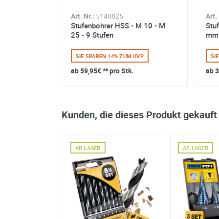
Art. Nr.:
5140825
Art. 
Stufenbohrer HSS - M 10 - M
Stu
25 - 9 Stufen
mm 
SIE SPAREN 14% ZUM UVP
SI
ab
59,95€
*² pro Stk.
ab
3
Kunden, die dieses Produkt gekauft
AB LAGER
AB LAGER