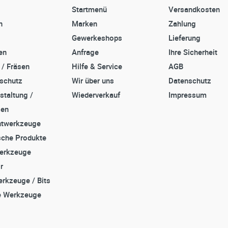
Startmenü
Versandkosten
n
Marken
Zahlung
Gewerkeshops
Lieferung
en
Anfrage
Ihre Sicherheit
 / Fräsen
Hilfe & Service
AGB
sschutz
Wir über uns
Datenschutz
staltung /
Wiederverkauf
Impressum
zen
twerkzeuge
che Produkte
erkzeuge
r
rkzeuge / Bits
e Werkzeuge