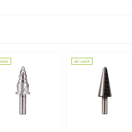
:
Menge mit
LAGER
AB LAGER
ng
 Angaben aus dem Kontaktformular zur Beantwortung meiner Anfrag
 abgeschlossener Bearbeitung Ihrer Anfrage gelöscht. Sie können Ih
errufen. Detaillierte Informationen zum Umgang mit Nutzerdaten find