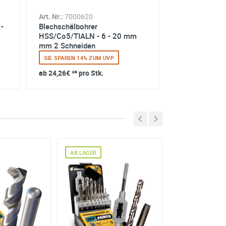
Art. Nr.:
7000620
-
Blechschälbohrer
HSS/Co5/TIALN - 6 - 20 mm
mm 2 Schneiden
SIE SPAREN 14% ZUM UVP
ab
24,26€
*² pro Stk.
AB LAGER
AB LAGER