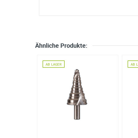
Bitte unterbreiten Sie mir ein Angebot
Bitte teilen Sie uns die gewünschte 
Ähnliche Produkte:
Ihre Anschrift
Firma:
AB LAGER
AB 
Name*:
e-mail*:
Zustimmung zur Datenverarbeitu
*
Ich stimme zu, dass meine
werden. Die Daten werden nach
die Zukunft per E-Mail an wid
Datenschutzerklärung