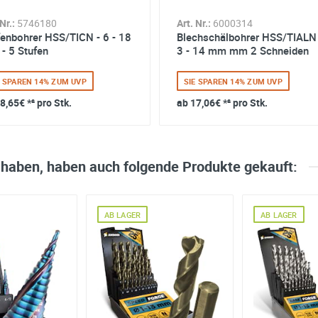
Nr.:
5746180
Art. Nr.:
6000314
fenbohrer HSS/TICN - 6 - 18
Blechschälbohrer HSS/TIALN 
- 5 Stufen
3 - 14 mm mm 2 Schneiden
E SPAREN 14% ZUM UVP
SIE SPAREN 14% ZUM UVP
8,65€
*² pro Stk.
ab
17,06€
*² pro Stk.
 haben, haben auch folgende Produkte gekauft:
AB LAGER
AB LAGER