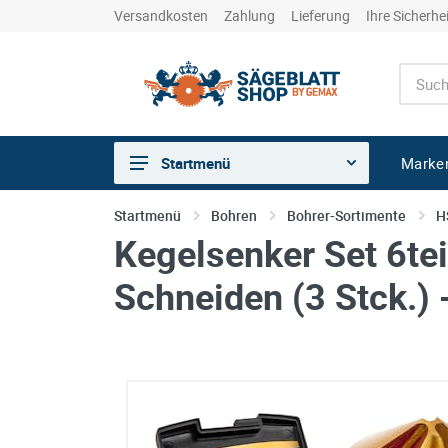
Versandkosten
Zahlung
Lieferung
Ihre Sicherhe
Marke
Startmenü
Sägen
Startmenü
Bohren
Bohrer-Sortimente
H
Kegelsenker Set 6te
Trennen
Bohren
Schneiden (3 Stck.)
Schleifen
kreative Holzbearbeitung
Hobeln/Fräsen
Gewerkeshops