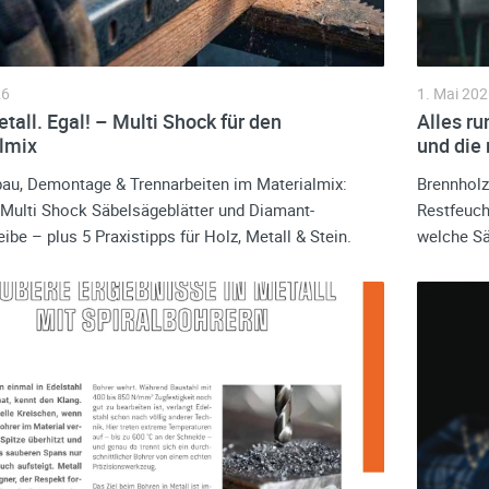
26
1. Mai 202
tall. Egal! – Multi Shock für den
Alles r
lmix
und die
au, Demontage & Trennarbeiten im Materialmix:
Brennholz
ulti Shock Säbelsägeblätter und Diamant-
Restfeuch
ibe – plus 5 Praxistipps für Holz, Metall & Stein.
welche Sä