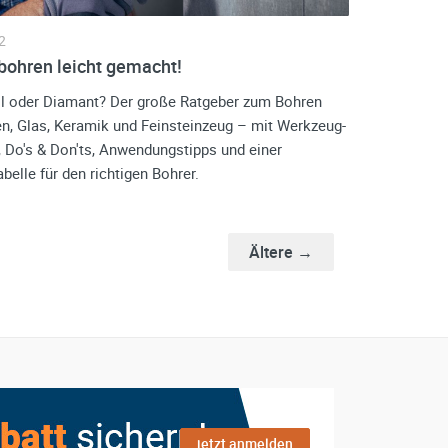
2
bohren leicht gemacht!
l oder Diamant? Der große Ratgeber zum Bohren
en, Glas, Keramik und Feinsteinzeug – mit Werkzeug-
, Do's & Don'ts, Anwendungstipps und einer
elle für den richtigen Bohrer.
Ältere →
jetzt anmelden