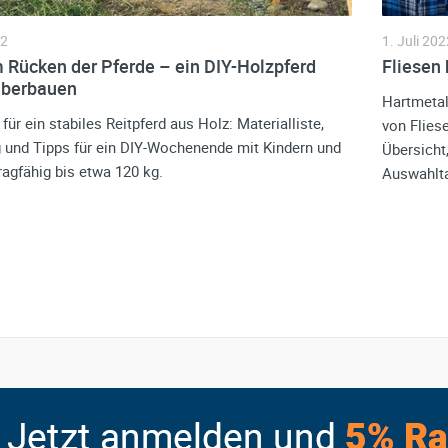
22
1. Juli 202
 Rücken der Pferde – ein DIY-Holzpferd
Fliesen 
lberbauen
Hartmetal
für ein stabiles Reitpferd aus Holz: Materialliste,
von Flies
und Tipps für ein DIY-Wochenende mit Kindern und
Übersicht
ragfähig bis etwa 120 kg.
Auswahltab