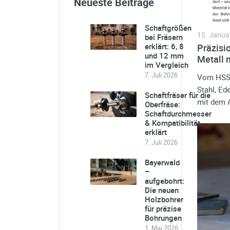
Neueste Beiträge
Schaftgrößen
15. Janua
bei Fräsern
erklärt: 6, 8
Präzisi
und 12 mm
Metall 
im Vergleich
7. Juli 2026
Vom HSS-A
Stahl, Ed
Schaftfräser für die
mit dem 
Oberfräse:
Schaftdurchmesser
& Kompatibilität
erklärt
7. Juli 2026
Bayerwald
–
aufgebohrt:
Die neuen
Holzbohrer
für präzise
Bohrungen
1. Mai 2026