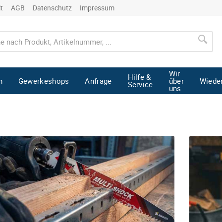
it
AGB
Datenschutz
Impressum
Wir
Hilfe &
n
Gewerkeshops
Anfrage
über
Wiede
Service
uns