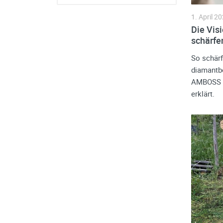
1. April 2
Die Vis
schärfe
So schärf
diamantbe
AMBOSS mi
erklärt.