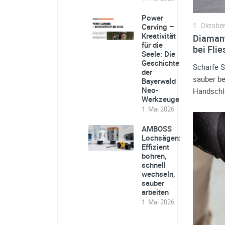
Power
1. Oktobe
Carving –
Kreativität
Diamant
für die
bei Fli
Seele: Die
Geschichte
Scharfe S
der
sauber be
Bayerwald
Neo-
Handschle
Werkzeuge
1. Mai 2026
AMBOSS
Lochsägen:
Effizient
bohren,
schnell
wechseln,
sauber
arbeiten
1. Mai 2026