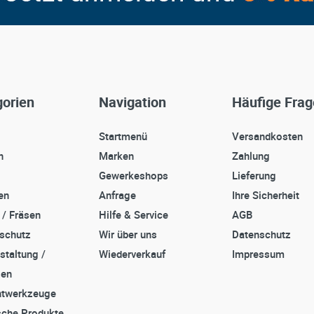
orien
Navigation
Häufige Fra
Startmenü
Versandkosten
n
Marken
Zahlung
Gewerkeshops
Lieferung
en
Anfrage
Ihre Sicherheit
 / Fräsen
Hilfe & Service
AGB
sschutz
Wir über uns
Datenschutz
staltung /
Wiederverkauf
Impressum
zen
twerkzeuge
che Produkte