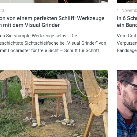
023
1. Novemb
ion von einem perfekten Schliff: Werkzeuge
In 6 Sch
n mit dem Visual Grinder
ein Ban
en Sie stumpfe Werkzeuge selbst: Die
Vom Coil 
schichtete Sichtschleifscheibe „Visual Grinder“ von
Verputzen,
t Lochraster für freie Sicht – Schritt für Schritt
Bandsägeb