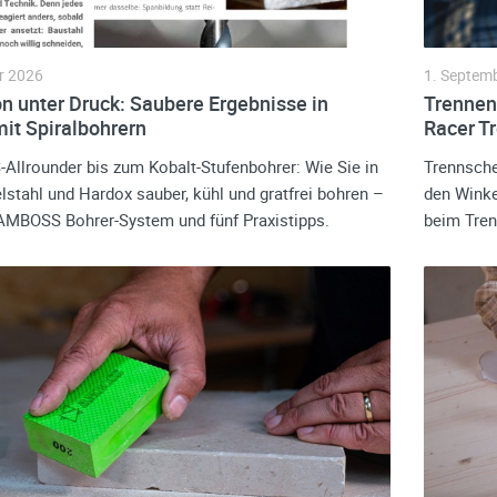
r 2026
1. Septem
on unter Druck: Saubere Ergebnisse in
Trennen
mit Spiralbohrern
Racer T
llrounder bis zum Kobalt-Stufenbohrer: Wie Sie in
Trennsche
elstahl und Hardox sauber, kühl und gratfrei bohren –
den Winke
AMBOSS Bohrer-System und fünf Praxistipps.
beim Tren