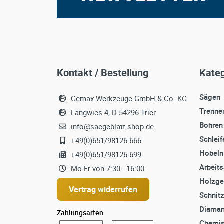
Kontakt / Bestellung
Kateg
Sägen
Gemax Werkzeuge GmbH & Co. KG
Trenne
Langwies 4, D-54296 Trier
Bohren
info@saegeblatt-shop.de
Schleif
+49(0)651/98126 666
Hobeln
+49(0)651/98126 699
Arbeit
Mo-Fr von 7:30 - 16:00
Holzge
Vertrag widerrufen
Schnit
Diaman
Zahlungsarten
Chemis