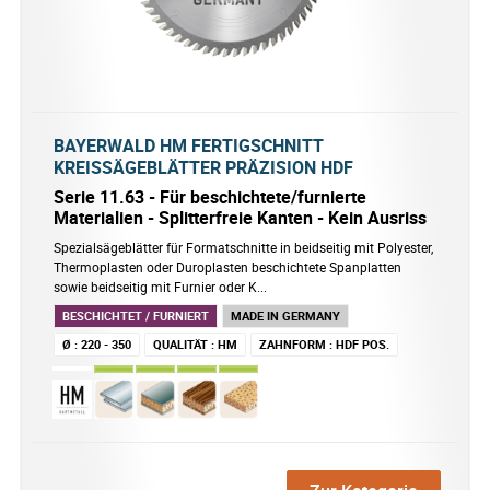
BAYERWALD HM FERTIGSCHNITT
KREISSÄGEBLÄTTER PRÄZISION HDF
Serie 11.63 - Für beschichtete/furnierte
Materialien - Splitterfreie Kanten - Kein Ausriss
Spezialsägeblätter für Formatschnitte in beidseitig mit Polyester,
Thermoplasten oder Duroplasten beschichtete Spanplatten
sowie beidseitig mit Furnier oder K...
BESCHICHTET / FURNIERT
MADE IN GERMANY
Ø
:
220 - 350
QUALITÄT
:
HM
ZAHNFORM
:
HDF POS.