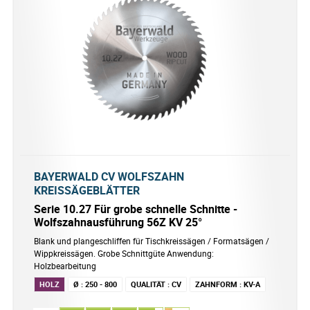
BAYERWALD CV WOLFSZAHN
KREISSÄGEBLÄTTER
Serie 10.27 Für grobe schnelle Schnitte -
Wolfszahnausführung 56Z KV 25°
Blank und plangeschliffen für Tischkreissägen / Formatsägen /
Wippkreissägen. Grobe Schnittgüte Anwendung:
Holzbearbeitung
HOLZ
Ø
:
250 - 800
QUALITÄT
:
CV
ZAHNFORM
:
KV-A