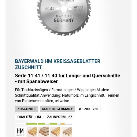
BAYERWALD HM KREISSÄGEBLÄTTER
ZUSCHNITT
Serie 11.41 / 11.40 für Längs- und Querschnitte
- mit Spanabweiser
Für Tischkreissägen / Formatsägen / Wippsägen Mittlere
Schnittqualität Anwendung: Naturholz im Langschnitt, Trennen
von Plattenwerkstoffen, teilweise ...
ZUSCHNITT
MADE IN GERMANY
Ø
:
200 - 750
QUALITÄT
:
HM
ZAHNFORM
:
FZ