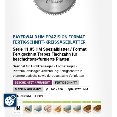
BAYERWALD HM PRÄZISION FORMAT-
FERTIGSCHNITT-KREISSÄGEBLÄTTER
Serie 11.85 HM Spezialblätter / Format
Fertigschnitt Trapez Flachzahn für
beschichtete/furnierte Platten
Geeignet für Tischkreissägen / Formatsägen /
Plattenaufteilsägen Anwendung: Fertigschnitte in
thermoplastische sowie duroplastische Vollplatten
BESCHICHTET / FURNIERT
FERTIGSCHNITT
MADE IN GERMANY
Ø
:
160 - 350
QUALITÄT
:
HM
ZAHNFORM
:
TF POS.