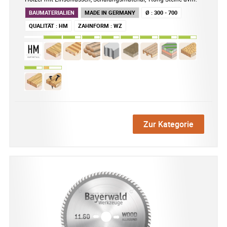
BAUMATERIALIEN
MADE IN GERMANY
Ø
:
300 - 700
QUALITÄT
:
HM
ZAHNFORM
:
WZ
Zur Kategorie