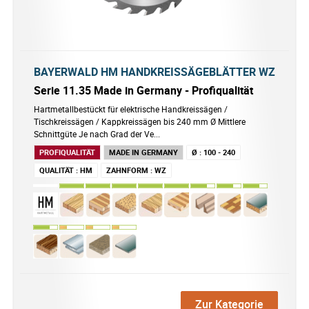
BAYERWALD HM HANDKREISSÄGEBLÄTTER WZ
Serie 11.35 Made in Germany - Profiqualität
Hartmetallbestückt für elektrische Handkreissägen /
Tischkreissägen / Kappkreissägen bis 240 mm Ø Mittlere
Schnittgüte Je nach Grad der Ve...
PROFIQUALITÄT
MADE IN GERMANY
Ø
:
100 - 240
QUALITÄT
:
HM
ZAHNFORM
:
WZ
Zur Kategorie