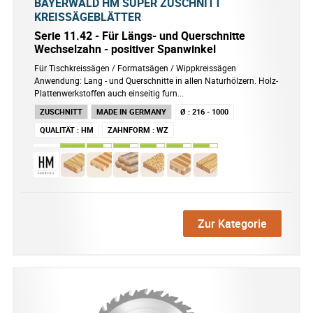
BAYERWALD HM SUPER ZUSCHNITT
KREISSÄGEBLÄTTER
Serie 11.42 - Für Längs- und Querschnitte
Wechselzahn - positiver Spanwinkel
Für Tischkreissägen / Formatsägen / Wippkreissägen
Anwendung: Lang - und Querschnitte in allen Naturhölzern. Holz-
Plattenwerkstoffen auch einseitig furn...
ZUSCHNITT
MADE IN GERMANY
Ø
:
216 - 1000
QUALITÄT
:
HM
ZAHNFORM
:
WZ
Zur Kategorie