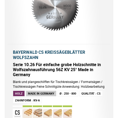
BAYERWALD CS KREISSÄGEBLÄTTER
WOLFSZAHN
Serie 10.26 Für einfache grobe Holzschnitte in
Wolfszahnausführung 56Z KV 25° Made in
Germany
Blank und plangeschliffen für Tischkreissägen / Formatsägen /
Tischkreissägen Feine Schnittgüte Anwendung: Holzbearbeitung
HOLZ
MADE IN GERMANY
Ø
:
250 - 800
QUALITÄT
:
CS
ZAHNFORM
:
KV-A