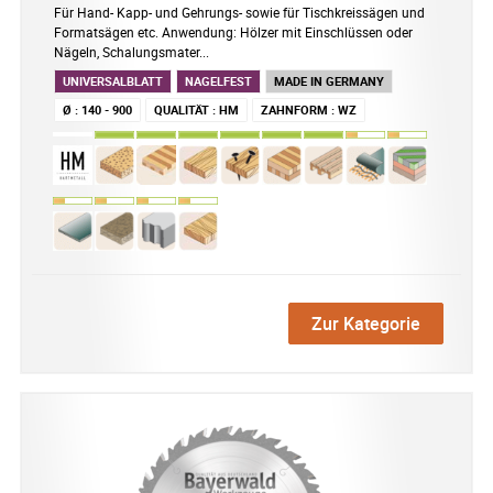
Für Hand- Kapp- und Gehrungs- sowie für Tischkreissägen und
Formatsägen etc. Anwendung: Hölzer mit Einschlüssen oder
Nägeln, Schalungsmater...
UNIVERSALBLATT
NAGELFEST
MADE IN GERMANY
Ø
:
140 - 900
QUALITÄT
:
HM
ZAHNFORM
:
WZ
Zur Kategorie