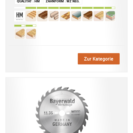
QUALITÄT
:
HM
ZAHNFORM
:
WZ NEG.
Zur Kategorie