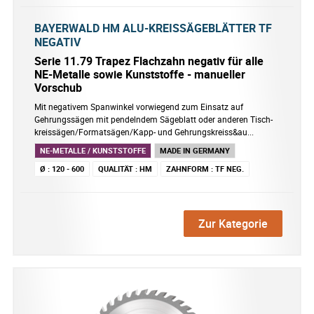
BAYERWALD HM ALU-KREISSÄGEBLÄTTER TF
NEGATIV
Serie 11.79 Trapez Flachzahn negativ für alle
NE-Metalle sowie Kunststoffe - manueller
Vorschub
Mit negativem Spanwinkel vorwiegend zum Einsatz auf
Gehrungssägen mit pendelndem Sägeblatt oder anderen Tisch-
kreissägen/Formatsägen/Kapp- und Gehrungskreiss&au...
NE-METALLE / KUNSTSTOFFE
MADE IN GERMANY
Ø
:
120 - 600
QUALITÄT
:
HM
ZAHNFORM
:
TF NEG.
Zur Kategorie