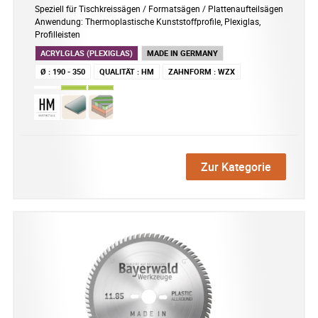
Speziell für Tischkreissägen / Formatsägen / Plattenaufteilsägen
Anwendung: Thermoplastische Kunststoffprofile, Plexiglas,
Profilleisten
ACRYLGLAS (PLEXIGLAS)
MADE IN GERMANY
Ø
:
190 - 350
QUALITÄT
:
HM
ZAHNFORM
:
WZX
Zur Kategorie