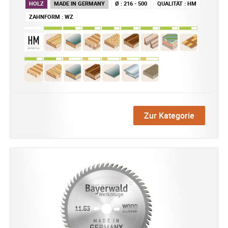
HOLZ
MADE IN GERMANY
Ø
:
216 - 500
QUALITÄT
:
HM
ZAHNFORM
:
WZ
Zur Kategorie