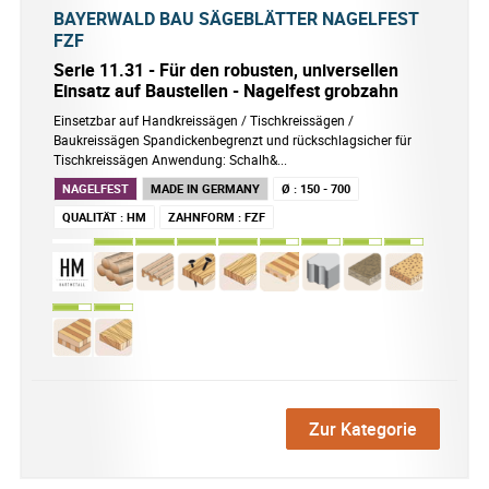
BAYERWALD BAU SÄGEBLÄTTER NAGELFEST
FZF
Serie 11.31 - Für den robusten, universellen
Einsatz auf Baustellen - Nagelfest grobzahn
Einsetzbar auf Handkreissägen / Tischkreissägen /
Baukreissägen Spandickenbegrenzt und rückschlagsicher für
Tischkreissägen Anwendung: Schalh&...
NAGELFEST
MADE IN GERMANY
Ø
:
150 - 700
QUALITÄT
:
HM
ZAHNFORM
:
FZF
Zur Kategorie