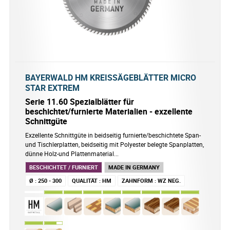
BAYERWALD HM KREISSÄGEBLÄTTER MICRO
STAR EXTREM
Serie 11.60 Spezialblätter für
beschichtet/furnierte Materialien - exzellente
Schnittgüte
Exzellente Schnittgüte in beidseitig furnierte/beschichtete Span-
und Tischlerplatten, beidseitig mit Polyester belegte Spanplatten,
dünne Holz-und Plattenmaterial...
BESCHICHTET / FURNIERT
MADE IN GERMANY
Ø
:
250 - 300
QUALITÄT
:
HM
ZAHNFORM
:
WZ NEG.