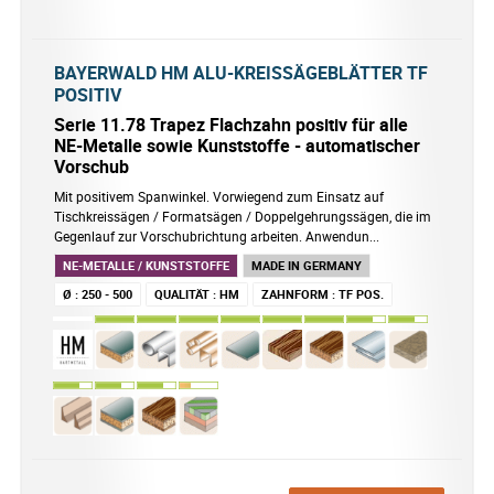
BAYERWALD HM ALU-KREISSÄGEBLÄTTER TF
POSITIV
Serie 11.78 Trapez Flachzahn positiv für alle
NE-Metalle sowie Kunststoffe - automatischer
Vorschub
Mit positivem Spanwinkel. Vorwiegend zum Einsatz auf
Tischkreissägen / Formatsägen / Doppelgehrungssägen, die im
Gegenlauf zur Vorschubrichtung arbeiten. Anwendun...
NE-METALLE / KUNSTSTOFFE
MADE IN GERMANY
Ø
:
250 - 500
QUALITÄT
:
HM
ZAHNFORM
:
TF POS.