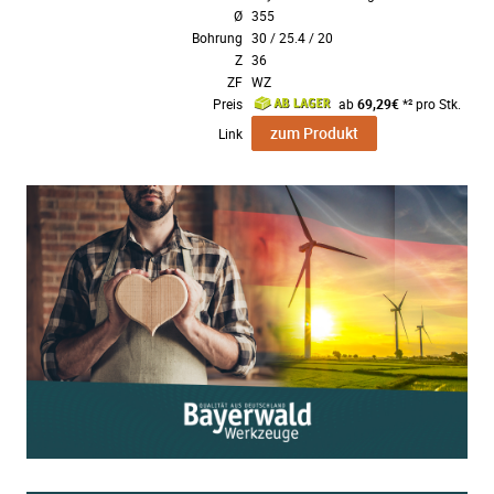
Ø
355
Bohrung
30 / 25.4 / 20
Z
36
ZF
WZ
Preis
ab
69,29€
*² pro Stk.
zum Produkt
Link