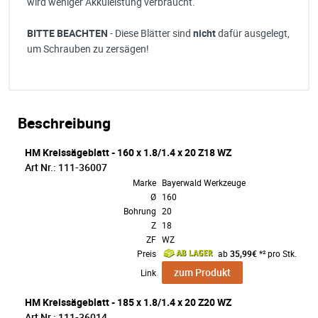
wird weniger Akkuleistung verbraucht.
BITTE BEACHTEN
- Diese Blätter sind
nicht
dafür ausgelegt,
um Schrauben zu zersägen!
Beschreibung
HM Kreissägeblatt - 160 x 1.8/1.4 x 20 Z18 WZ
Art Nr.: 111-36007
Marke
Bayerwald Werkzeuge
Ø
160
Bohrung
20
Z
18
ZF
WZ
Preis
ab
35,99€
*² pro Stk.
zum Produkt
Link
HM Kreissägeblatt - 185 x 1.8/1.4 x 20 Z20 WZ
Art Nr.: 111-36014