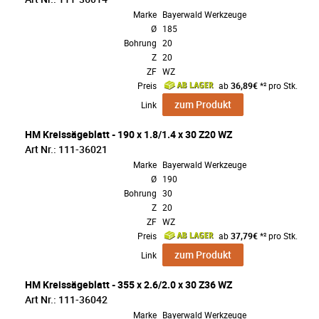
Marke
Bayerwald Werkzeuge
Ø
185
Bohrung
20
Z
20
ZF
WZ
Preis
ab
36,89€
*² pro Stk.
zum Produkt
Link
HM Kreissägeblatt - 190 x 1.8/1.4 x 30 Z20 WZ
Art Nr.: 111-36021
Marke
Bayerwald Werkzeuge
Ø
190
Bohrung
30
Z
20
ZF
WZ
Preis
ab
37,79€
*² pro Stk.
zum Produkt
Link
HM Kreissägeblatt - 355 x 2.6/2.0 x 30 Z36 WZ
Art Nr.: 111-36042
Marke
Bayerwald Werkzeuge