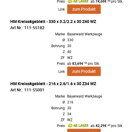
Preis
ab
74,69€
*² pro Stk.
zum Produkt
Link
HM Kreissägeblatt - 330 x 3.2/2.2 x 30 Z40 WZ
Art Nr.: 111-55182
Marke
Bayerwald Werkzeuge
Ø
330
Bohrung
30
Z
40
ZF
WZ
Preis
ab
83,69€
*² pro Stk.
zum Produkt
Link
HM Kreissägeblatt - 216 x 2.6/1.6 x 30 Z34 WZ
Art Nr.: 111-55001
Marke
Bayerwald Werkzeuge
Ø
216
Bohrung
30
Z
34
ZF
WZ
Preis
ab
42,29€
*² pro Stk.