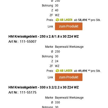
Ø
250
Bohrung
30
Z
40
ZF
WZ
Preis
ab
58,49€
*² pro Stk.
zum Produkt
Link
HM Kreissägeblatt - 250 x 2.8/1.8 x 30 Z24 WZ
Art Nr.: 111-55007
Marke
Bayerwald Werkzeuge
Ø
250
Bohrung
30
Z
24
ZF
WZ
Preis
ab
49,49€
*² pro Stk.
zum Produkt
Link
HM Kreissägeblatt - 330 x 3.2/2.2 x 30 Z24 WZ
Art Nr.: 111-55175
Marke
Bayerwald Werkzeuge
Ø
330
Bohrung
30