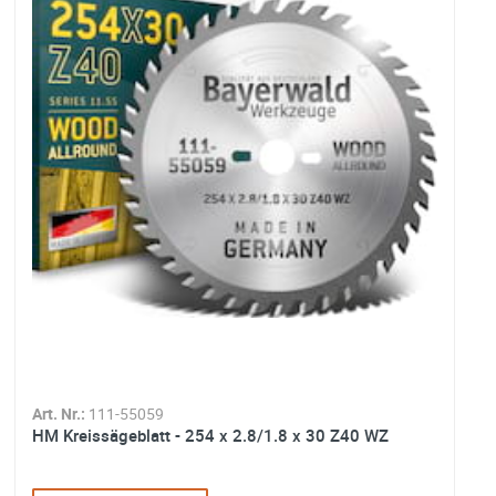
Art. Nr.:
111-55059
A
HM Kreissägeblatt - 254 x 2.8/1.8 x 30 Z40 WZ