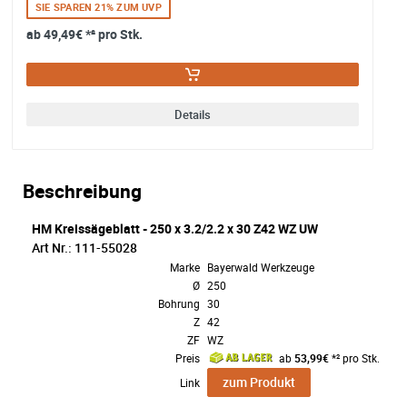
SIE SPAREN 21% ZUM UVP
ab
49,49€
*² pro Stk.
Details
Beschreibung
HM Kreissägeblatt - 250 x 3.2/2.2 x 30 Z42 WZ UW
Art Nr.: 111-55028
Marke
Bayerwald Werkzeuge
Ø
250
Bohrung
30
Z
42
ZF
WZ
Preis
ab
53,99€
*² pro Stk.
zum Produkt
Link