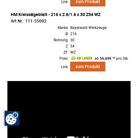
zum Produkt
Link
HM Kreissägeblatt - 216 x 2.6/1.6 x 30 Z54 WZ
Art Nr.: 111-55002
Marke
Bayerwald Werkzeuge
Ø
216
Bohrung
30
Z
54
ZF
WZ
Preis
ab
56,69€
*² pro Stk.
zum Produkt
Link