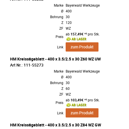
Marke
Bayerwald Werkzeuge
Ø
400
Bohrung
30
Z
120
ZF
WZ
ab
157,49€
*² pro Stk.
Preis
zum Produkt
Link
HM Kreissägeblatt - 400 x 3.5/2.5 x 30 Z60 WZ UW
Art Nr.: 111-55273
Marke
Bayerwald Werkzeuge
Ø
400
Bohrung
30
Z
60
ZF
WZ
ab
103,49€
*² pro Stk.
Preis
zum Produkt
Link
HM Kreissägeblatt - 400 x 3.5/2.5 x 30 Z84 WZ GW