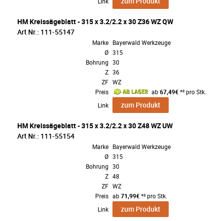
zum Produkt
Link
HM Kreissägeblatt - 315 x 3.2/2.2 x 30 Z36 WZ QW
Art Nr.: 111-55147
Marke
Bayerwald Werkzeuge
Ø
315
Bohrung
30
Z
36
ZF
WZ
Preis
ab
67,49€
*² pro Stk.
zum Produkt
Link
HM Kreissägeblatt - 315 x 3.2/2.2 x 30 Z48 WZ UW
Art Nr.: 111-55154
Marke
Bayerwald Werkzeuge
Ø
315
Bohrung
30
Z
48
ZF
WZ
Preis
ab
71,99€
*² pro Stk.
zum Produkt
Link