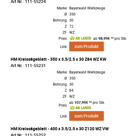
Art Nr.: 111-55224
Marke
Bayerwald Werkzeuge
Ø
350
Bohrung
30
Z
72
ZF
WZ
Preis
ab
98,99€
*² pro Stk.
zum Produkt
Link
HM Kreissägeblatt - 350 x 3.5/2.5 x 30 Z84 WZ KW
Art Nr.: 111-55231
Marke
Bayerwald Werkzeuge
Ø
350
Bohrung
30
Z
84
ZF
WZ
ab
107,99€
*² pro Stk.
Preis
zum Produkt
Link
HM Kreissägeblatt - 400 x 3.5/2.5 x 30 Z120 WZ VW
Art Nr.: 111-55252