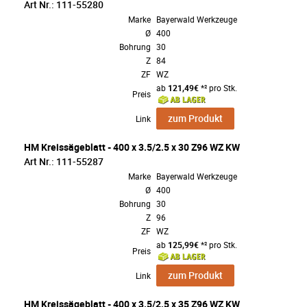
Art Nr.: 111-55280
Marke
Bayerwald Werkzeuge
Ø
400
Bohrung
30
Z
84
ZF
WZ
ab
121,49€
*² pro Stk.
Preis
zum Produkt
Link
HM Kreissägeblatt - 400 x 3.5/2.5 x 30 Z96 WZ KW
Art Nr.: 111-55287
Marke
Bayerwald Werkzeuge
Ø
400
Bohrung
30
Z
96
ZF
WZ
ab
125,99€
*² pro Stk.
Preis
zum Produkt
Link
HM Kreissägeblatt - 400 x 3.5/2.5 x 35 Z96 WZ KW