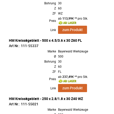
Bohrung
30
Z
60
ZF
WZ
ab
113,99€
*² pro Stk.
Preis
zum Produkt
Link
HM Kreissägeblatt - 500 x 4.5/3.6 x 30 Z60 FL
Art Nr.: 111-55337
Marke
Bayerwald Werkzeuge
Ø
500
Bohrung
30
Z
60
ZF
FL
ab
237,49€
*² pro Stk.
Preis
zum Produkt
Link
HM Kreissägeblatt - 250 x 2.8/1.8 x 30 Z40 WZ
Art Nr.: 111-55021
Marke
Bayerwald Werkzeuge