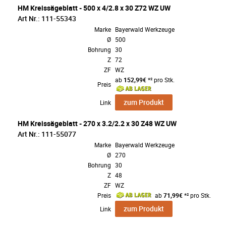
HM Kreissägeblatt - 500 x 4/2.8 x 30 Z72 WZ UW
Art Nr.: 111-55343
Marke
Bayerwald Werkzeuge
Ø
500
Bohrung
30
Z
72
ZF
WZ
ab
152,99€
*² pro Stk.
Preis
zum Produkt
Link
HM Kreissägeblatt - 270 x 3.2/2.2 x 30 Z48 WZ UW
Art Nr.: 111-55077
Marke
Bayerwald Werkzeuge
Ø
270
Bohrung
30
Z
48
ZF
WZ
Preis
ab
71,99€
*² pro Stk.
zum Produkt
Link