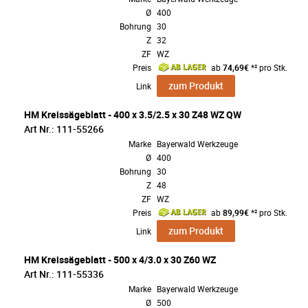
Ø
400
Bohrung
30
Z
32
ZF
WZ
Preis
ab
74,69€
*² pro Stk.
zum Produkt
Link
HM Kreissägeblatt - 400 x 3.5/2.5 x 30 Z48 WZ QW
Art Nr.: 111-55266
Marke
Bayerwald Werkzeuge
Ø
400
Bohrung
30
Z
48
ZF
WZ
Preis
ab
89,99€
*² pro Stk.
zum Produkt
Link
HM Kreissägeblatt - 500 x 4/3.0 x 30 Z60 WZ
Art Nr.: 111-55336
Marke
Bayerwald Werkzeuge
Ø
500