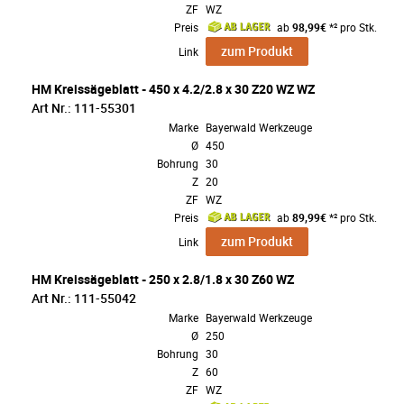
ZF
WZ
Preis
ab
98,99€
*² pro Stk.
zum Produkt
Link
HM Kreissägeblatt - 450 x 4.2/2.8 x 30 Z20 WZ WZ
Art Nr.: 111-55301
Marke
Bayerwald Werkzeuge
Ø
450
Bohrung
30
Z
20
ZF
WZ
Preis
ab
89,99€
*² pro Stk.
zum Produkt
Link
HM Kreissägeblatt - 250 x 2.8/1.8 x 30 Z60 WZ
Art Nr.: 111-55042
Marke
Bayerwald Werkzeuge
Ø
250
Bohrung
30
Z
60
ZF
WZ