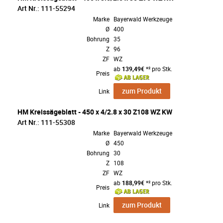
Art Nr.: 111-55294
Marke
Bayerwald Werkzeuge
Ø
400
Bohrung
35
Z
96
ZF
WZ
ab
139,49€
*² pro Stk.
Preis
zum Produkt
Link
HM Kreissägeblatt - 450 x 4/2.8 x 30 Z108 WZ KW
Art Nr.: 111-55308
Marke
Bayerwald Werkzeuge
Ø
450
Bohrung
30
Z
108
ZF
WZ
ab
188,99€
*² pro Stk.
Preis
zum Produkt
Link