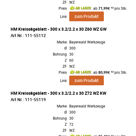
ZF
WZ
Preis
ab
71,99€
*² pro Stk.
zum Produkt
Link
HM Kreissägeblatt - 300 x 3.2/2.2 x 30 Z60 WZ GW
Art Nr.: 111-55112
Marke
Bayerwald Werkzeuge
Ø
300
Bohrung
30
Z
60
ZF
WZ
Preis
ab
80,99€
*² pro Stk.
zum Produkt
Link
HM Kreissägeblatt - 300 x 3.2/2.2 x 30 Z72 WZ KW
Art Nr.: 111-55119
Marke
Bayerwald Werkzeuge
Ø
300
Bohrung
30
Z
72
ZF
WZ