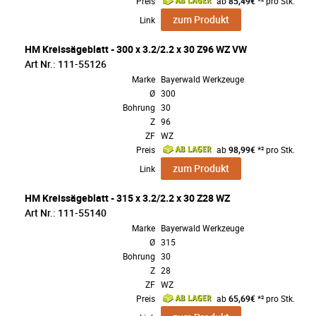
Preis
ab
85,49€
*² pro Stk.
zum Produkt
Link
HM Kreissägeblatt - 300 x 3.2/2.2 x 30 Z96 WZ VW
Art Nr.: 111-55126
Marke
Bayerwald Werkzeuge
Ø
300
Bohrung
30
Z
96
ZF
WZ
Preis
ab
98,99€
*² pro Stk.
zum Produkt
Link
HM Kreissägeblatt - 315 x 3.2/2.2 x 30 Z28 WZ
Art Nr.: 111-55140
Marke
Bayerwald Werkzeuge
Ø
315
Bohrung
30
Z
28
ZF
WZ
Preis
ab
65,69€
*² pro Stk.