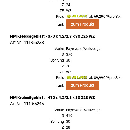
Z
24
ZF
WZ
Preis
ab
69,29€
*² pro Stk.
zum Produkt
Link
HM Kreissägeblatt - 370 x 4.2/2.8 x 30 Z26 WZ
Art Nr.: 111-55238
Marke
Bayerwald Werkzeuge
Ø
370
Bohrung
30
Z
26
ZF
WZ
Preis
ab
89,99€
*² pro Stk.
zum Produkt
Link
HM Kreissägeblatt - 410 x 4.2/2.8 x 30 Z28 WZ
Art Nr.: 111-55245
Marke
Bayerwald Werkzeuge
Ø
410
Bohrung
30
Z
28