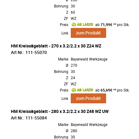
Bohrung
30
Z
60
ZF
WZ
Preis
ab
71,99€
*² pro Stk.
zum Produkt
Link
HM Kreissägeblatt - 270 x 3.2/2.2 x 30 Z24 WZ
Art Nr.: 111-55070
Marke
Bayerwald Werkzeuge
Ø
270
Bohrung
30
Z
24
ZF
WZ
Preis
ab
65,69€
*² pro Stk.
zum Produkt
Link
HM Kreissägeblatt - 280 x 3.2/2.2 x 30 Z48 WZ UW
Art Nr.: 111-55084
Marke
Bayerwald Werkzeuge
Ø
280
Bohrung
30