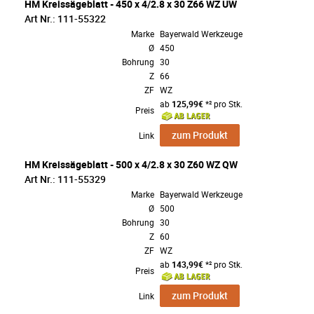
HM Kreissägeblatt - 450 x 4/2.8 x 30 Z66 WZ UW
Art Nr.: 111-55322
Marke
Bayerwald Werkzeuge
Ø
450
Bohrung
30
Z
66
ZF
WZ
ab
125,99€
*² pro Stk.
Preis
zum Produkt
Link
HM Kreissägeblatt - 500 x 4/2.8 x 30 Z60 WZ QW
Art Nr.: 111-55329
Marke
Bayerwald Werkzeuge
Ø
500
Bohrung
30
Z
60
ZF
WZ
ab
143,99€
*² pro Stk.
Preis
zum Produkt
Link