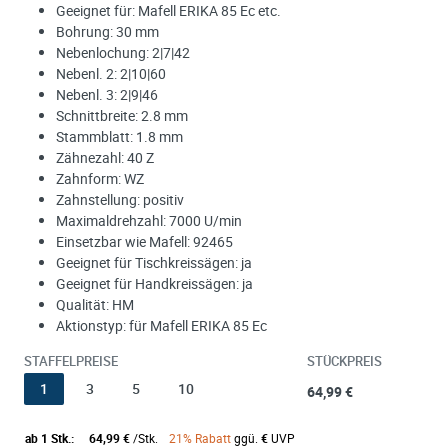
Geeignet für: Mafell ERIKA 85 Ec etc.
Bohrung: 30 mm
Nebenlochung: 2|7|42
Nebenl. 2: 2|10|60
Nebenl. 3: 2|9|46
Schnittbreite: 2.8 mm
Stammblatt: 1.8 mm
Zähnezahl: 40 Z
Zahnform: WZ
Zahnstellung: positiv
Maximaldrehzahl: 7000 U/min
Einsetzbar wie Mafell: 92465
Geeignet für Tischkreissägen: ja
Geeignet für Handkreissägen: ja
Qualität: HM
Aktionstyp: für Mafell ERIKA 85 Ec
STAFFELPREISE
STÜCKPREIS
1
3
5
10
64,99 €
ab 1 Stk.:
64,99 €
/Stk.
21% Rabatt
ggü.
€
UVP