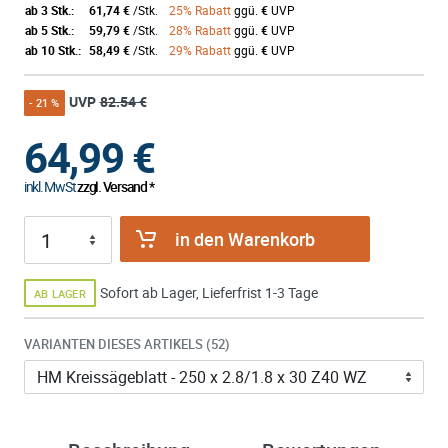
ab 3 Stk.:
61,74 €
/Stk.
25% Rabatt
ggü.
€
UVP
ab 5 Stk.:
59,79 €
/Stk.
28% Rabatt
ggü.
€
UVP
ab 10 Stk.:
58,49 €
/Stk.
29% Rabatt
ggü.
€
UVP
UVP
82.54 €
- 21 %
64,99
€
inkl. MwSt
zzgl. Versand *
in den Warenkorb
Sofort ab Lager, Lieferfrist 1-3 Tage
AB LAGER
VARIANTEN DIESES ARTIKELS (52)