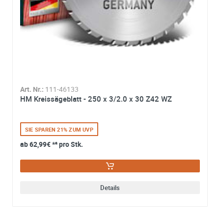
Art. Nr.:
111-46133
HM Kreissägeblatt - 250 x 3/2.0 x 30 Z42 WZ
SIE SPAREN 21% ZUM UVP
ab
62,99€
*² pro Stk.
Details