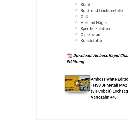
Stahl
Bunt- und Leichtmetalle
Guß
Holz mit Nägeln
Sperrholzplatten
Gipskarton
Kunststoffe
Download: Amboss Rapid Chan
Erklärung
Amboss White Editi
- HSS Bi-Metall M42
(8% Cobalt) Lochsä
Variozahn 4/6
Amboss ARC System für 
Ich habe eine Frage:
Gerne beantworten wir so schnell wi
Bitte unterbreiten Sie mir ein Angebot
Bitte teilen Sie uns die gewünschte 
AB LAGER
+++ super Lochsäge, werde ich im