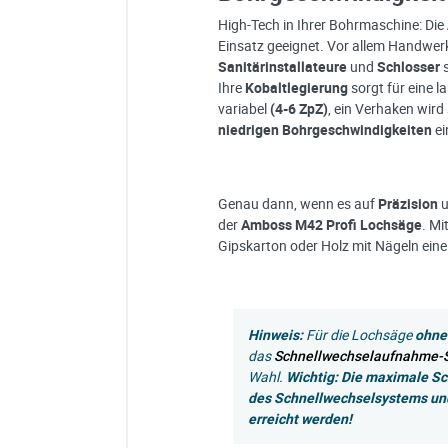
High-Tech in Ihrer Bohrmaschine: Die
Einsatz geeignet. Vor allem Handwer
Sanitärinstallateure
und
Schlosser
Ihre
Kobaltlegierung
sorgt für eine 
variabel
(4-6 ZpZ)
, ein Verhaken wir
niedrigen Bohrgeschwindigkeiten
ei
Genau dann, wenn es auf
Präzision
der
Amboss
M42 Profi Lochsäge
. Mi
Gipskarton oder Holz mit Nägeln ein
Hinweis:
Für die Lochsäge
ohne
das
Schnellwechselaufnahme-
Wahl.
Wichtig: Die maximale Sc
des Schnellwechselsystems un
erreicht werden!