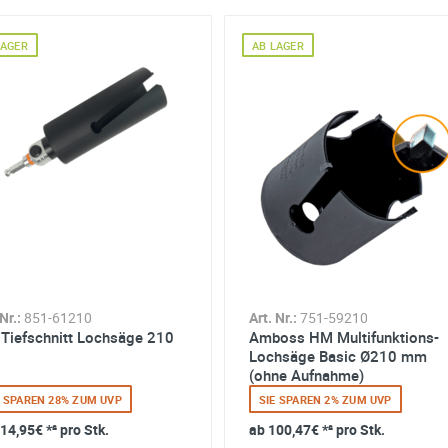
LAGER
AB LAGER
Art. Nr.:
858-98038
Art. Nr.:
858-98042
6-Kant Aufnahme
Pro Arbor SDS plus
11mm - für Ø 32-
220mm inkl. HSS
Zentrierbohrer
SIE SPAREN 10% ZUM UVP
SIE SPAREN 10% ZUM UVP
Nr.:
851-61210
Art. Nr.:
751-59210
ab
9,89€
*² pro Stk.
ab
12,95€
*² pro Stk.
Tiefschnitt Lochsäge 210
Amboss HM Multifunktions-
Lochsäge Basic Ø210 mm
(ohne Aufnahme)
E SPAREN 28% ZUM UVP
SIE SPAREN 2% ZUM UVP
14,95€
*² pro Stk.
ab
100,47€
*² pro Stk.