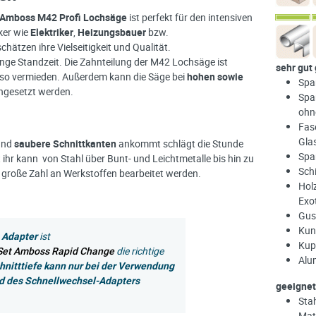
Amboss M42 Profi Lochsäge
ist perfekt für den intensiven
ker wie
Elektriker
,
Heizungsbauer
bzw.
schätzen ihre Vielseitigkeit und Qualität.
lange Standzeit. Die Zahnteilung der M42 Lochsäge ist
sehr gut
d so vermieden. Außerdem kann die Säge bei
hohen sowie
Spa
ngesetzt werden.
Spa
ohn
Fase
Gla
und
saubere Schnittkanten
ankommt schlägt die Stunde
Span
t ihr kann von Stahl über Bunt- und Leichtmetalle bis hin zu
Sch
e große Zahl an Werkstoffen bearbeitet werden.
Hol
Exo
Gus
Kun
 Adapter
ist
Kupf
Set Amboss Rapid Change
die richtige
Alu
hnitttiefe kann nur bei der Verwendung
d des Schnellwechsel-Adapters
geeignet
Sta
Mat