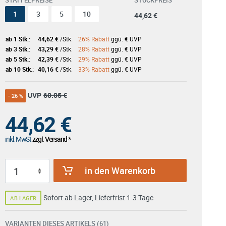
STAFFELPREISE
STÜCKPREIS
1
3
5
10
44,62 €
ab 1 Stk.:
44,62 €
/Stk.
26% Rabatt
ggü.
€
UVP
ab 3 Stk.:
43,29 €
/Stk.
28% Rabatt
ggü.
€
UVP
ab 5 Stk.:
42,39 €
/Stk.
29% Rabatt
ggü.
€
UVP
ab 10 Stk.:
40,16 €
/Stk.
33% Rabatt
ggü.
€
UVP
UVP
60.05 €
- 26 %
44,62
€
inkl. MwSt
zzgl. Versand *
in den Warenkorb
Sofort ab Lager, Lieferfrist 1-3 Tage
AB LAGER
VARIANTEN DIESES ARTIKELS (61)