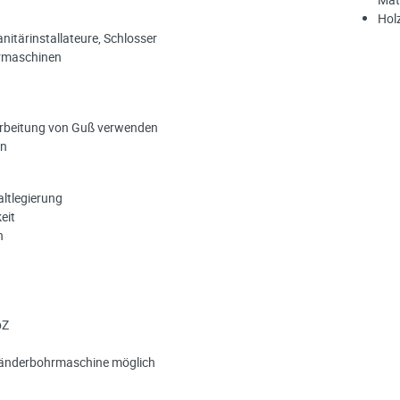
Hol
anitärinstallateure, Schlosser
rmaschinen
earbeitung von Guß verwenden
en
ltlegierung
eit
n
pZ
Ständerbohrmaschine möglich