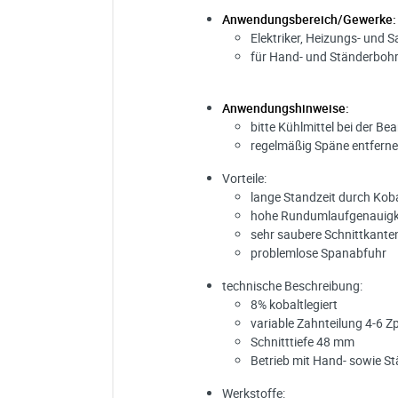
Anwendungsbereich/Gewerke:
Elektriker, Heizungs- und S
für Hand- und Ständerboh
Anwendungshinweise:
bitte Kühlmittel bei der B
regelmäßig Späne entfern
Vorteile:
lange Standzeit durch Koba
hohe Rundumlaufgenauigk
sehr saubere Schnittkante
problemlose Spanabfuhr
technische Beschreibung:
8% kobaltlegiert
variable Zahnteilung 4-6 Z
Schnitttiefe 48 mm
Betrieb mit Hand- sowie 
Werkstoffe: