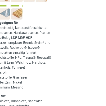
 geeignet für
:
n einseitig kunststoffbeschichtet
nplatten, Hartfaserplatten, Platten
e Belag LDF, MDF, HDF
rzementplatte, Eternit, Stein-/ und
swolle, Rockwool®, Isover®
platten einseitig furniert
ichtstoffe, HPL, Trespa®, Resopal®
z mit Leim (Weichholz, Hartholz,
tenholz, Furniere)
srohr
ststoffe, Glasfaser
er, Zinn, Nickel
minium, Messing
 für
:
hlblech, Dünnblech, Sandwich-
erial, Verbundstoffe