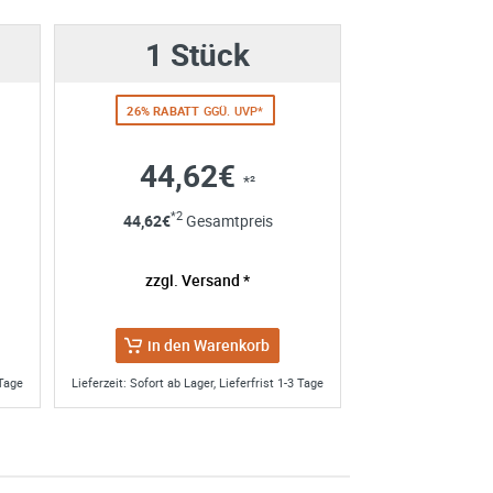
1 Stück
26% RABATT
GGÜ. UVP*
44,62€
*²
Art. Nr.:
858-98220
*2
44,62
€
Gesamtpreis
Rapid Change
Aufnahme SDS plus -
e erhoben und verarbeitet
für Lochsägen Ø14-
re Einwilligung jederzeit für
zzgl. Versand *
220mm
SIE SPAREN 10% ZUM UVP
en Sie in unserer
ab
17,95€
*² pro Stk.
in den Warenkorb
 Tage
Lieferzeit: Sofort ab Lager, Lieferfrist 1-3 Tage
nahme)