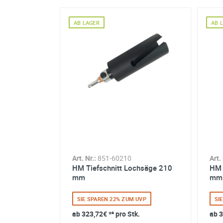
AB LAGER
AB 
Art. Nr.:
858-98040
Pro Arbor 11 mm 6
kant 32-305
SIE SPAREN 10% ZUM UVP
Art. Nr.:
851-60210
Art. 
ab
12,95€
*² pro Stk.
HM Tiefschnitt Lochsäge 210
HM 
mm
mm
SIE SPAREN 22% ZUM UVP
SI
ab
323,72€
*² pro Stk.
ab
3