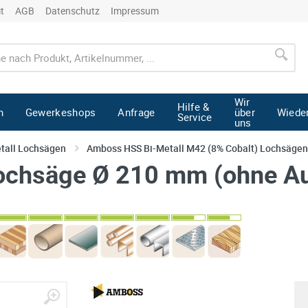
it
AGB
Datenschutz
Impressum
Wir
Hilfe &
n
Gewerkeshops
Anfrage
über
Wiede
Service
uns
tall Lochsägen
Amboss HSS Bi-Metall M42 (8% Cobalt) Lochsägen
chsäge Ø 210 mm (ohne A