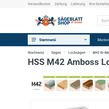
Versandkosten
Zahlung
Lieferung
Ihre Sicherhe
Marke
Startmenü
Sägen
Startmenü
Sägen
Lochsägen
M42 Bi-Me
HSS M42 Amboss Lo
Trennen
Bohren
Schleifen
kreative Holzbearbeitung
Hobeln/Fräsen
Gewerkeshops