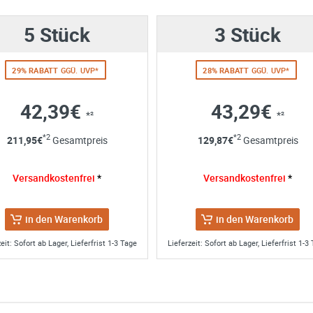
er wieder kaufen +++
5 Stück
3 Stück
nntag, 10. März 2024
29% RABATT
GGÜ. UVP*
28% RABATT
GGÜ. UVP*
42,39€
43,29€
*²
*²
Art. Nr.:
858-98210
Art. Nr.:
858-98234
ng
*2
*2
211,95
€
Gesamtpreis
129,87
€
Gesamtpreis
Rapid Change
Adapter Set groß
Aufnahme 11mm
 Angaben aus dem Kontaktformular zur Beantwortung meiner Anfrag
sechskant - für
 abgeschlossener Bearbeitung Ihrer Anfrage gelöscht. Sie können Ih
Versandkostenfrei
*
Versandkostenfrei
*
Lochsägen Ø14-
SIE SPAREN 10% ZUM UVP
SIE SPAREN 10% ZUM UVP
errufen. Detaillierte Informationen zum Umgang mit Nutzerdaten find
220mm
ab
17,95€
*² pro Stk.
ab
10,95€
*² pro Stk.
in den Warenkorb
in den Warenkorb
eit: Sofort ab Lager, Lieferfrist 1-3 Tage
Lieferzeit: Sofort ab Lager, Lieferfrist 1-3
 HSS M42 Amboss Lochsäge Ø 210 mm (ohne Auf
AB LAGER
AB LAGER