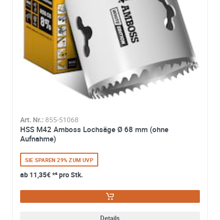
*
Ich stimme zu, dass meine Angaben aus dem
Kontaktformular zur Beantwortung meiner Anfrage erhob
und verarbeitet werden. Die Daten werden nach
abgeschlossener Bearbeitung Ihrer Anfrage gelöscht. Sie
können Ihre Einwilligung jederzeit für die Zukunft per E-M
widerrufen. Detaillierte Informationen zum Umgang mit
Nutzerdaten finden Sie in unserer
Datenschutzerklärung
Art. Nr.:
855-51068
HSS M42 Amboss Lochsäge Ø 68 mm (ohne
Aufnahme)
SIE SPAREN 29% ZUM UVP
ab
11,35€
*² pro Stk.
Details