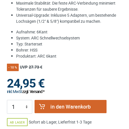
Maximale Stabilität: Die feste ARC-Verbindung minimiert
Toleranzen für saubere Ergebnisse.
Universal-Upgrade: Inklusive 5 Adaptern, um bestehende
Lochsägen (1/2" & 5/8") kompatibel zu machen.
Aufnahme: 6Kant
System: ARC Schnellwechselsystem
Typ: Starterset
Bohrer: HSS
Produktart: ARC 6kant
UVP
27.73 €
- 10 %
24,95
€
inkl. MwSt
zzgl. Versand *
in den Warenkorb
Sofort ab Lager, Lieferfrist 1-3 Tage
AB LAGER