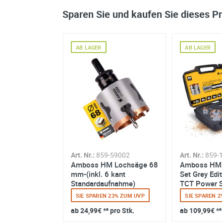
Sparen Sie und kaufen Sie dieses P
AB LAGER
AB LAGER
-59011
Art. Nr.:
859-59002
Art. Nr.:
859-
 Lochsäge 68
Amboss HM Lochsäge 68
Amboss HM
 kant
mm-(inkl. 6 kant
Set Grey Edit
hselaufnahme
Standardaufnahme)
TCT Power S
22 bis 8...
 39% ZUM UVP
SIE SPAREN 23% ZUM UVP
SIE SPAREN 
 pro Stk.
ab
24,99€
*² pro Stk.
ab
109,99€
*²