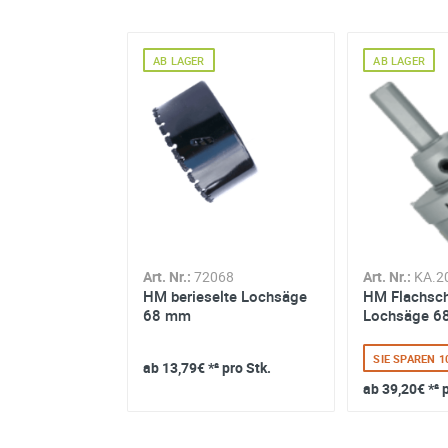
AB LAGER
AB LAGER
AB LAGER
Art. Nr.:
858-98040
Pro Arbor 11 mm 6
kant 32-305
-55068
Art. Nr.:
72068
Art. Nr.:
KA.2
hnitt Lochsäge
HM berieselte Lochsäge
HM Flachsch
SIE SPAREN 10% ZUM UVP
68 mm
Lochsäge 6
ab
12,95€
*² pro Stk.
 26% ZUM UVP
SIE SPAREN 
ab
13,79€
*² pro Stk.
² pro Stk.
ab
39,20€
*² 