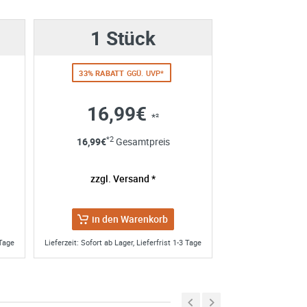
1 Stück
33% RABATT
GGÜ. UVP*
16,99€
*²
Art. Nr.:
858-98220
*2
16,99
€
Gesamtpreis
Rapid Change
Aufnahme SDS plus -
e erhoben und verarbeitet
für Lochsägen Ø14-
re Einwilligung jederzeit für
zzgl. Versand *
220mm
SIE SPAREN 10% ZUM UVP
en Sie in unserer
ab
17,95€
*² pro Stk.
in den Warenkorb
 Tage
Lieferzeit: Sofort ab Lager, Lieferfrist 1-3 Tage
hne Aufnahme)