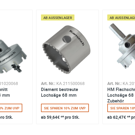
AB LAGER
AB LAGER
AB AUSSENLAGER
AB AUSSENLAGE
Art. Nr.:
858-98038
Art. Nr.:
858-98042
6-Kant Aufnahme
Pro Arbor SDS plus
11mm - für Ø 32-
01020068
Art. Nr.:
KA.211500068
Art. Nr.:
KA.20
220mm inkl. HSS
nitt
Diamant bestreute
HM Flachschn
Zentrierbohrer
SIE SPAREN 10% ZUM UVP
SIE SPAREN 10% ZUM UVP
8 mm
Lochsäge 68 mm
Lochsäge 68 
ab
9,89€
*² pro Stk.
ab
12,95€
*² pro Stk.
Zubehör
10% ZUM UVP
SIE SPAREN 10% ZUM UVP
SIE SPAREN 1
pro Stk.
ab
59,64€
*² pro Stk.
ab
62,47€
*² p