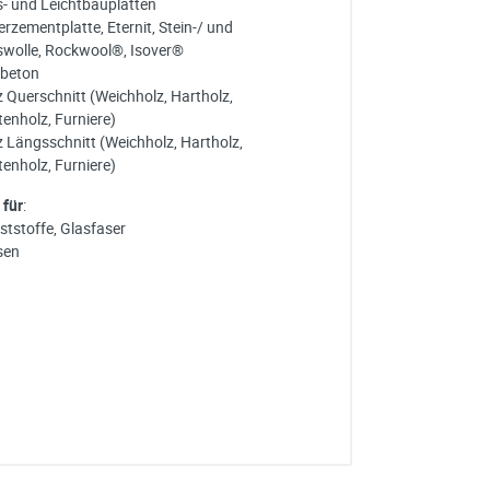
s- und Leichtbauplatten
rzementplatte, Eternit, Stein-/ und
swolle, Rockwool®, Isover®
beton
z Querschnitt (Weichholz, Hartholz,
tenholz, Furniere)
z Längsschnitt (Weichholz, Hartholz,
tenholz, Furniere)
 für
:
ststoffe, Glasfaser
sen
ne Aufnahme)
AB LAGER