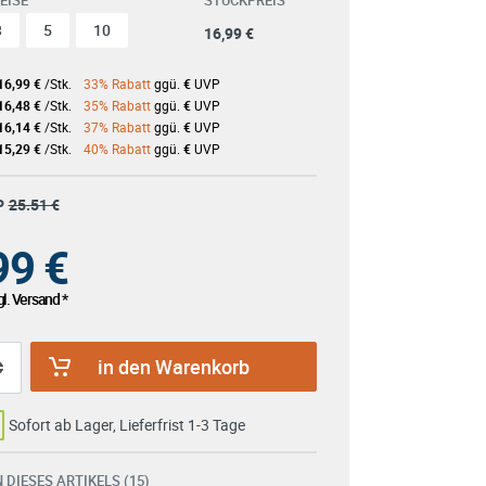
EISE
STÜCKPREIS
3
5
10
16,99 €
16,99 €
/Stk.
33% Rabatt
ggü.
€
UVP
16,48 €
/Stk.
35% Rabatt
ggü.
€
UVP
16,14 €
/Stk.
37% Rabatt
ggü.
€
UVP
15,29 €
/Stk.
40% Rabatt
ggü.
€
UVP
P
25.51 €
99
€
l. Versand *
in den Warenkorb
Sofort ab Lager, Lieferfrist 1-3 Tage
 DIESES ARTIKELS (15)