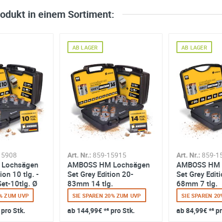
rodukt in einem Sortiment:
AB LAGER
AB LAGER
15908
Art. Nr.:
859-15915
Art. Nr.:
859-1
 Lochsägen
AMBOSS HM Lochsägen
AMBOSS HM 
ion 10 tlg. -
Set Grey Edition 20-
Set Grey Edit
et-10tlg. Ø
83mm 14 tlg.
68mm 7 tlg.
2% ZUM UVP
SIE SPAREN 20% ZUM UVP
SIE SPAREN 2
 pro Stk.
ab
144,99€
*² pro Stk.
ab
84,99€
*² p