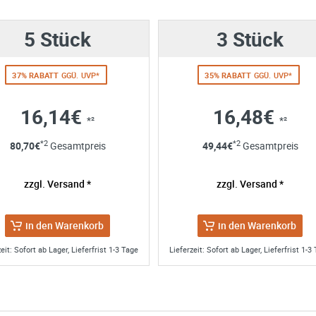
5 Stück
3 Stück
37% RABATT
GGÜ. UVP*
35% RABATT
GGÜ. UVP*
16,14€
16,48€
*²
*²
Art. Nr.:
858-98210
Art. Nr.:
858-98234
ng
*2
*2
80,70
€
Gesamtpreis
49,44
€
Gesamtpreis
Rapid Change
Adapter Set groß
Aufnahme 11mm
 Angaben aus dem Kontaktformular zur Beantwortung meiner Anfrag
sechskant - für
 abgeschlossener Bearbeitung Ihrer Anfrage gelöscht. Sie können Ih
zzgl. Versand *
zzgl. Versand *
Lochsägen Ø14-
SIE SPAREN 10% ZUM UVP
SIE SPAREN 10% ZUM UVP
errufen. Detaillierte Informationen zum Umgang mit Nutzerdaten find
220mm
ab
17,95€
*² pro Stk.
ab
10,95€
*² pro Stk.
in den Warenkorb
in den Warenkorb
eit: Sofort ab Lager, Lieferfrist 1-3 Tage
Lieferzeit: Sofort ab Lager, Lieferfrist 1-3
 Amboss HM Multifunktions-Lochsäge Ø68 mm (o