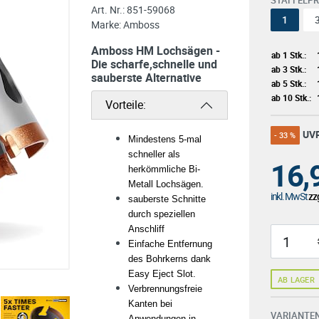
STAFFELPR
Art. Nr.:
851-59068
1
Marke:
Amboss
Amboss HM Lochsägen -
ab 1 Stk.:
Die scharfe,schnelle und
ab 3 Stk.:
sauberste Alternative
ab 5 Stk.:
ab 10 Stk.:
Vorteile:
UV
- 33 %
Mindestens 5-mal
schneller als
16,
herkömmliche Bi-
Metall Lochsägen.
inkl. MwSt
zzg
sauberste Schnitte
durch speziellen
Anschliff
Einfache Entfernung
des Bohrkerns dank
Easy Eject Slot.
AB LAGER
Verbrennungsfreie
Kanten bei
VARIANTEN
Anwendungen in