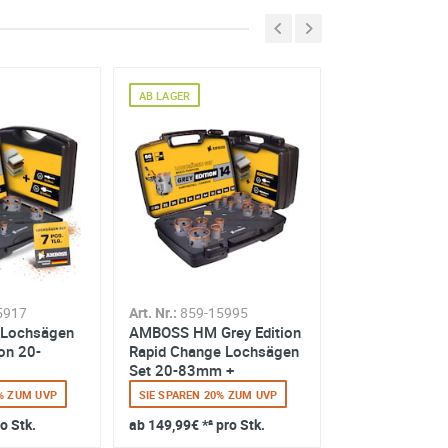
AB LAGER
AB LAGER
5917
Art. Nr.:
859-15995
Art. Nr.:
859-15
Lochsägen
AMBOSS HM Grey Edition
AMBOSS HM Gr
ion 20-
Rapid Change Lochsägen
Rapid Change
Set 20-83mm +
Set 22-83mm 
Schnellwechselaufna...
Schnellwechsel
0% ZUM UVP
SIE SPAREN 20% ZUM UVP
SIE SPAREN 20%
ro Stk.
ab
149,99€
*² pro Stk.
ab
114,99€
*² p