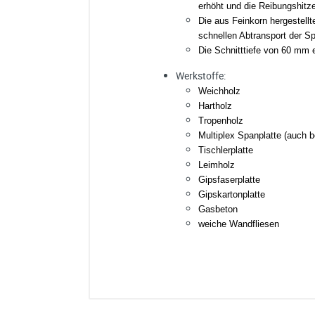
erhöht und die Reibungshitze
Die aus Feinkorn hergestellt
schnellen Abtransport der S
Die Schnitttiefe von 60 mm e
Werkstoffe:
Weichholz
Hartholz
Tropenholz
Multiplex Spanplatte (auch b
Tischlerplatte
Leimholz
Gipsfaserplatte
Gipskartonplatte
Gasbeton
weiche Wandfliesen
Amboss ARC System für 
Ich habe eine Frage:
Gerne beantworten wir so schnell wi
Bitte unterbreiten Sie mir ein Angebot
Bitte teilen Sie uns die gewünschte 
AB LAGER