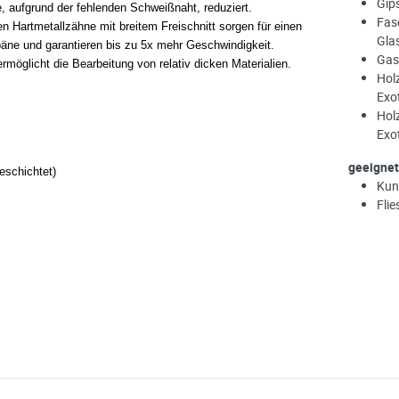
Gip
, aufgrund der fehlenden Schweißnaht, reduziert.
Fase
en Hartmetallzähne mit breitem Freischnitt sorgen für einen
Gla
päne und garantieren bis zu 5x mehr Geschwindigkeit.
Gas
rmöglicht die Bearbeitung von relativ dicken Materialien.
Hol
Exo
Hol
Exo
geeignet
eschichtet)
Kun
Flie
Amboss HM Multifunktions-Lochsäge Ø68 mm (oh
e möglich Ihre Anfrage (meist innerhalb weniger Minuten)
:
Menge mit
AB LAGER
AB LAGER