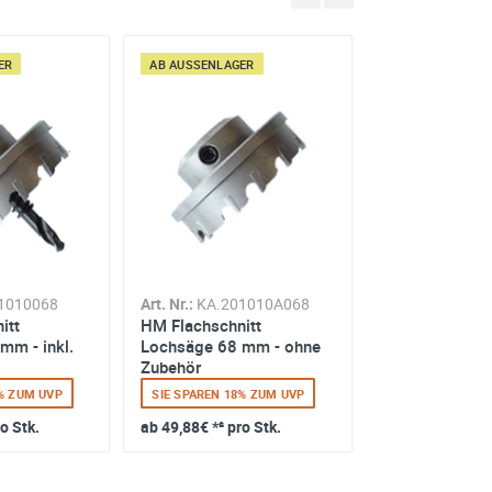
R
AB AUSSENLAGER
AB AUSSENLAGER
1010068
Art. Nr.:
KA.201010A068
Art. Nr.:
KA.201
itt
HM Flachschnitt
HM Lochsäge 
mm - inkl.
Lochsäge 68 mm - ohne
inkl. Zubehör
Zubehör
8% ZUM UVP
SIE SPAREN 18% ZUM UVP
SIE SPAREN 18%
ro Stk.
ab
49,88€
*² pro Stk.
ab
73,74€
*² pro