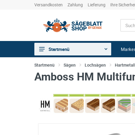
Versandkosten
Zahlung
Lieferung
Ihre Sicherhe
Marke
Startmenü
Sägen
Startmenü
Sägen
Lochsägen
Hartmetal
Amboss HM Multifu
Trennen
Bohren
Schleifen
kreative Holzbearbeitung
Hobeln/Fräsen
Gewerkeshops