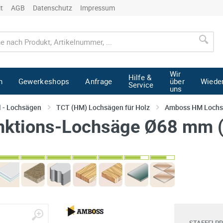
it
AGB
Datenschutz
Impressum
Wir
Hilfe &
n
Gewerkeshops
Anfrage
über
Wiede
Service
uns
l - Lochsägen
TCT (HM) Lochsägen für Holz
Amboss HM Loch
nktions-Lochsäge Ø68 mm 