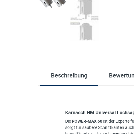
Beschreibung
Bewertu
Karnasch HM Universal Lochsäg
Die
POWER-MAX 60
ist der Experte f
sorgt für saubere Schnittkanten auc
lange Standzeit. Je nach gewünscht