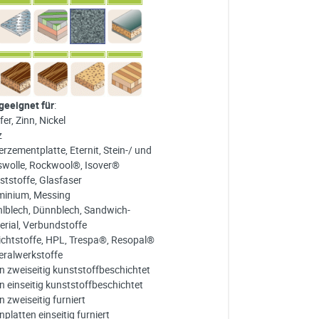
 geeignet für
:
er, Zinn, Nickel
z
rzementplatte, Eternit, Stein-/ und
swolle, Rockwool®, Isover®
ststoffe, Glasfaser
minium, Messing
hlblech, Dünnblech, Sandwich-
erial, Verbundstoffe
ichtstoffe, HPL, Trespa®, Resopal®
eralwerkstoffe
n zweiseitig kunststoffbeschichtet
n einseitig kunststoffbeschichtet
 zweiseitig furniert
platten einseitig furniert