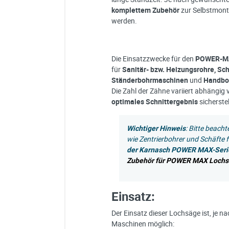
komplettem Zubehör
zur Selbstmon
werden.
Die Einsatzzwecke für den
POWER-M
für
Sanitär- bzw. Heizungsrohre, Sc
Ständerbohrmaschinen
und
Handbo
Die Zahl der Zähne variiert abhängi
optimales Schnittergebnis
sicherstel
Wichtiger Hinweis
: Bitte beach
wie Zentrierbohrer und Schäfte
der Karnasch POWER MAX-Seri
Zubehör für POWER MAX Loch
Einsatz:
Der Einsatz dieser Lochsäge ist, je 
Maschinen möglich: