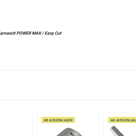
 Karnasch POWER MAX / Easy Cut
e möglich Ihre Anfrage (meist innerhalb weniger Minuten)
:
Menge mit
osen
geblatt-shop.de
am Donnerstag, 8. Juni 2017
AB AUSSENLAGER
AB AUSSENLAGE