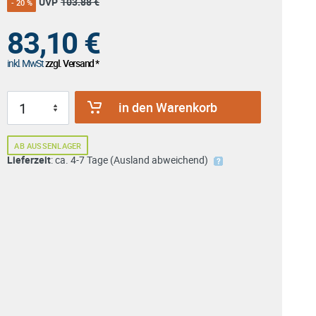
UVP
103.88 €
- 20 %
83,10
€
inkl. MwSt
zzgl. Versand *
in den Warenkorb
AB AUSSENLAGER
Lieferzeit
: ca. 4-7 Tage (Ausland abweichend)