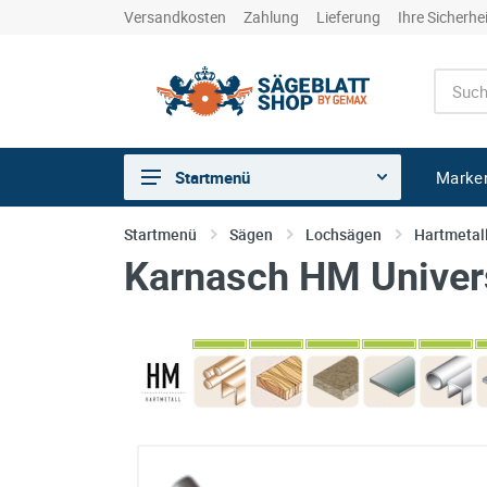
Versandkosten
Zahlung
Lieferung
Ihre Sicherhe
Marke
Startmenü
Sägen
Startmenü
Sägen
Lochsägen
Hartmetal
Karnasch HM Univers
Trennen
Bohren
Schleifen
kreative Holzbearbeitung
Hobeln/Fräsen
Gewerkeshops