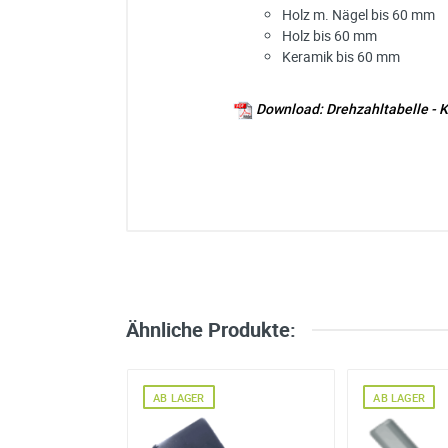
Holz m. Nägel bis 60 mm
Holz bis 60 mm
Keramik bis 60 mm
Download: Drehzahltabelle -
Ich habe eine Frage:
Gerne beantworten wir so schnell wi
Bitte unterbreiten Sie mir ein Angebot
Bitte teilen Sie uns die gewünschte 
Schneller sauberer Schnitt
Material:
Holz + Gips
Kommentar:
Zum Ausschneiden für Hohlwandd
Ähnliche Produkte:
Ihre Anschrift
von
Kai K. aus Norderstedt
über
sae
Firma:
AB LAGER
AB LAGER
Name*:
e-mail*: