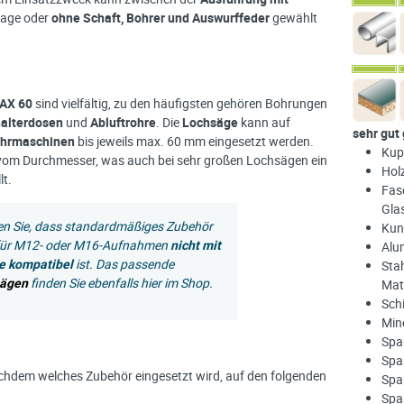
tage oder
ohne Schaft, Bohrer und Auswurffeder
gewählt
AX 60
sind vielfältig, zu den häufigsten gehören Bohrungen
halterdosen
und
Abluftrohre
. Die
Lochsäge
kann auf
sehr gut
hrmaschinen
bis jeweils max. 60 mm eingesetzt werden.
Kupf
g vom Durchmesser, was auch bei sehr großen Lochsägen ein
Hol
lt.
Fase
Gla
ten Sie, dass standardmäßiges Zubehör
Kun
 für M12- oder M16-Aufnahmen
nicht mit
Alu
e kompatibel
ist. Das passende
Sta
sägen
finden Sie ebenfalls hier im Shop.
Mat
Sch
Min
Spa
Spa
nachdem welches Zubehör eingesetzt wird, auf den folgenden
Span
Span