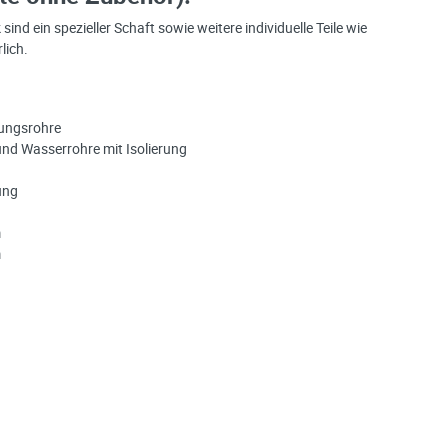
d ein spezieller Schaft sowie weitere individuelle Teile wie
lich.
zungsrohre
 und Wasserrohre mit Isolierung
ung
m
m