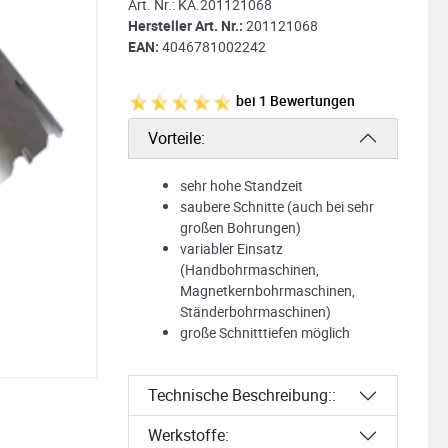
Art. Nr.:
KA.201121068
Hersteller Art. Nr.:
201121068
EAN:
4046781002242
bei
1
Bewertungen
Vorteile:
sehr hohe Standzeit
saubere Schnitte (auch bei sehr
großen Bohrungen)
variabler Einsatz
(Handbohrmaschinen,
Magnetkernbohrmaschinen,
Ständerbohrmaschinen)
große Schnitttiefen möglich
Technische Beschreibung::
Werkstoffe: