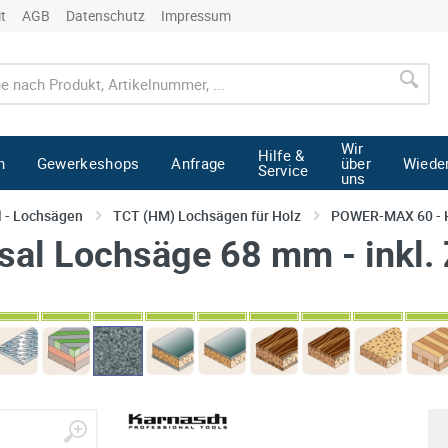
it
AGB
Datenschutz
Impressum
Wir
Hilfe &
n
Gewerkeshops
Anfrage
über
Wiede
Service
uns
l - Lochsägen
TCT (HM) Lochsägen für Holz
POWER-MAX 60 - 
al Lochsäge 68 mm - inkl.