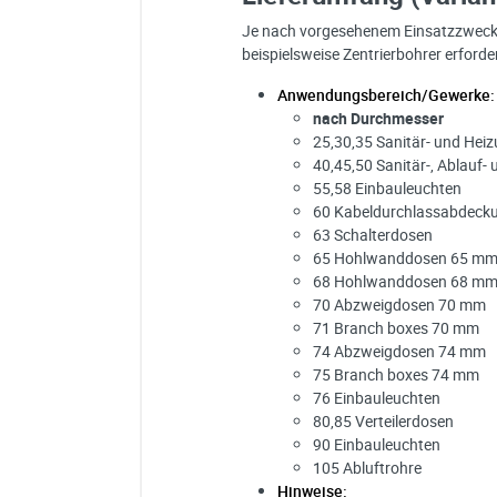
Je nach vorgesehenem Einsatzzweck sin
beispielsweise Zentrierbohrer erforder
Anwendungsbereich/Gewerke:
nach Durchmesser
25,30,35 Sanitär- und Hei
40,45,50 Sanitär-, Ablauf-
55,58 Einbauleuchten
60 Kabeldurchlassabdeck
63 Schalterdosen
65 Hohlwanddosen 65 m
68 Hohlwanddosen 68 m
70 Abzweigdosen 70 mm
71 Branch boxes 70 mm
74 Abzweigdosen 74 mm
75 Branch boxes 74 mm
76 Einbauleuchten
80,85 Verteilerdosen
90 Einbauleuchten
105 Abluftrohre
Hinweise: