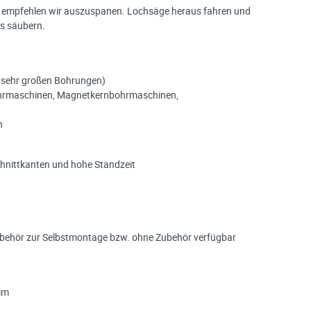
m empfehlen wir auszuspanen. Lochsäge heraus fahren und
ls säubern.
i sehr großen Bohrungen)
ohrmaschinen, Magnetkernbohrmaschinen,
h
hnittkanten und hohe Standzeit
ubehör zur Selbstmontage bzw. ohne Zubehör verfügbar
mm