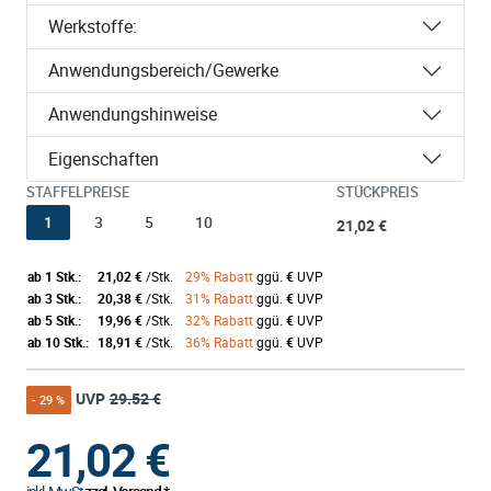
Werkstoffe:
Anwendungsbereich/Gewerke
Anwendungshinweise
Eigenschaften
STAFFELPREISE
STÜCKPREIS
1
3
5
10
21,02 €
ab 1 Stk.:
21,02 €
/Stk.
29% Rabatt
ggü.
€
UVP
ab 3 Stk.:
20,38 €
/Stk.
31% Rabatt
ggü.
€
UVP
ab 5 Stk.:
19,96 €
/Stk.
32% Rabatt
ggü.
€
UVP
ab 10 Stk.:
18,91 €
/Stk.
36% Rabatt
ggü.
€
UVP
UVP
29.52 €
- 29 %
21,02
€