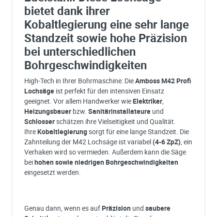
bietet dank ihrer
Kobaltlegierung eine sehr lange
Standzeit sowie hohe Präzision
bei unterschiedlichen
Bohrgeschwindigkeiten
High-Tech in Ihrer Bohrmaschine: Die
Amboss M42 Profi
Lochsäge
ist perfekt für den intensiven Einsatz
geeignet. Vor allem Handwerker wie
Elektriker
,
Heizungsbauer
bzw.
Sanitärinstallateure
und
Schlosser
schätzen ihre Vielseitigkeit und Qualität.
Ihre
Kobaltlegierung
sorgt für eine lange Standzeit. Die
Zahnteilung der M42 Lochsäge ist variabel
(4-6 ZpZ)
, ein
Verhaken wird so vermieden. Außerdem kann die Säge
bei
hohen sowie niedrigen Bohrgeschwindigkeiten
eingesetzt werden.
Genau dann, wenn es auf
Präzision
und
saubere