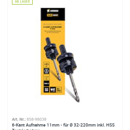
AB LAGER
Art. Nr.:
858-98042
Pro Arbor SDS
plus
SIE SPAREN 10% ZUM UVP
ab
12,95€
*² pro
Stk.
hinzufügen
Details
Art. Nr.:
858-98038
6-Kant Aufnahme 11mm - für Ø 32-220mm inkl. HSS