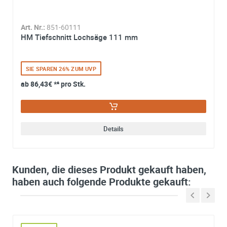
Art. Nr.:
858-98040
Art. Nr.:
858-98038
Art. Nr.:
851-60111
Pro Arbor 11 mm
6-Kant Aufnahme
HM Tiefschnitt Lochsäge 111 mm
6 kant 32-305
11mm - für Ø 32-
220mm inkl. HSS
Zentrierbohrer
SIE SPAREN 10% ZUM UVP
SIE SPAREN 10% ZUM UVP
SIE SPAREN 26% ZUM UVP
ab
12,95€
*² pro
ab
9,89€
*² pro Stk.
ab
86,43€
*² pro Stk.
Stk.
hinzufügen
hinzufügen
Details
Details
Details
Kunden, die dieses Produkt gekauft haben,
AB LAGER
haben auch folgende Produkte gekauft: