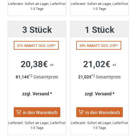
220mm
Kontaktformular zur Beantwortung meiner Anfrage erhob
Lieferzeit: Sofort ab Lager, Lieferfrist
Lieferzeit: Sofort ab Lager, Lieferfrist
ab
24,95€
*² pro
ab
17,95€
*² pro
1-3 Tage
1-3 Tage
und verarbeitet werden. Die Daten werden nach
Stk.
Stk.
abgeschlossener Bearbeitung Ihrer Anfrage gelöscht. Sie
können Ihre Einwilligung jederzeit für die Zukunft per E-M
3 Stück
1 Stück
hinzufügen
hinzufügen
widerrufen. Detaillierte Informationen zum Umgang mit
Nutzerdaten finden Sie in unserer
Datenschutzerklärung
Details
Details
31% RABATT
GGÜ. UVP*
29% RABATT
GGÜ. UVP*
20,38€
21,02€
*²
*²
AB LAGER
AB LAGER
*2
*2
61,14
€
Gesamtpreis
21,02
€
Gesamtpreis
zzgl. Versand *
zzgl. Versand *
in den Warenkorb
in den Warenkorb
Art. Nr.:
858-98234
Art. Nr.:
858-98220
Lieferzeit: Sofort ab Lager, Lieferfrist
Lieferzeit: Sofort ab Lager, Lieferfrist
Adapter Set groß
Rapid Change
1-3 Tage
1-3 Tage
Aufnahme SDS
plus - für