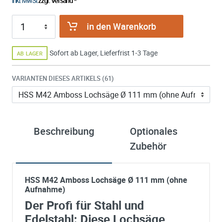
inkl. MwSt
zzgl. Versand *
in den Warenkorb
Sofort ab Lager, Lieferfrist 1-3 Tage
AB LAGER
VARIANTEN DIESES ARTIKELS (61)
Beschreibung
Optionales
ü
Zubehör
A
HSS M42 Amboss Lochsäge Ø 111 mm (ohne
Aufnahme)
Der Profi für Stahl und
Edelstahl: Diese Lochsäge