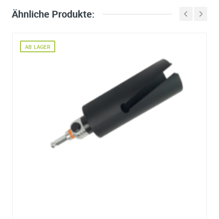
Lochsägen Ø14-
SIE SPAREN 10% ZUM UVP
SIE SPAREN 10% ZUM UVP
220mm
Ähnliche Produkte:
ab
10,95€
*² pro
ab
17,95€
*² pro
Stk.
Stk.
AB LAGER
hinzufügen
hinzufügen
Details
Details
Standard Aufnahmen für HSS M42
Amboss Lochsäge Ø 111 mm (ohne
Aufnahme)
AB LAGER
AB LAGER