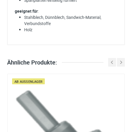
Spanplatten einseitig furniert
geeignet für
:
Stahlblech, Dünnblech, Sandwich-Material,
Verbundstoffe
Holz
Ich habe eine Frage:
Gerne beantworten wir so schnell wie möglich Ihre Anfrage (meist inn
weniger Minuten)
Bitte unterbreiten Sie mir ein Angebot:
Ähnliche Produkte:
Bitte teilen Sie uns die gewünschte Menge mit
AB AUSSENLAGER
Ihre Anschrift
Firma:
Name*:
e-mail*: