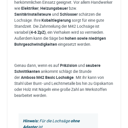
herkömmlichen Einsatz geeignet. Vor allem Handwerker
wie
Elektriker
,
Heizungsbauer
bzw.
Sanitärinstallateure
und
Schlosser
schätzen die
Lochsäge. Ihre
Kobaltlegierung
sorgt für eine gute
Standzeit. Die Zahnteilung der M42 Lochsäge ist
variabel
(4-6 ZpZ)
, ein Verhaken wird so vermieden.
Außerdem kann die Säge bei
hohen sowie niedrigen
Bohrgeschwindigkeiten
eingesetzt werden.
Genau dann, wenn es auf
Präzision
und
saubere
Schnittkanten
ankommt schlägt die Stunde
der
Amboss
M42 Basic Lochsäge
. Mit ihr kann von
Stahl über Bunt- und Leichtmetalle bis hin zu Gipskarton
oder Holz mit Nägeln eine große Zahl an Werkstoffen
bearbeitet werden.
Hinweis:
Für die Lochsäge
ohne
Adapter
ist