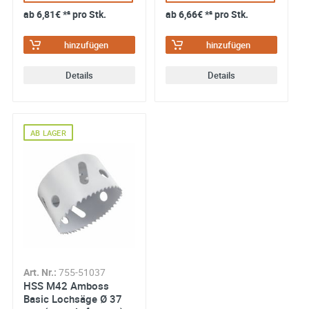
ab
6,81€
*² pro Stk.
ab
6,66€
*² pro Stk.
hinzufügen
hinzufügen
Details
Details
AB LAGER
Art. Nr.:
755-51037
HSS M42 Amboss
Basic Lochsäge Ø 37