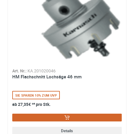
Zustimmung zur Datenverarbeitung
*
Ich stimme zu, dass meine Angaben aus dem
Kontaktformular zur Beantwortung meiner Anfrage erhob
und verarbeitet werden. Die Daten werden nach
abgeschlossener Bearbeitung Ihrer Anfrage gelöscht. Sie
können Ihre Einwilligung jederzeit für die Zukunft per E-M
widerrufen. Detaillierte Informationen zum Umgang mit
Nutzerdaten finden Sie in unserer
Datenschutzerklärung
Art. Nr.:
KA.201020046
HM Flachschnitt Lochsäge 46 mm
SIE SPAREN 10% ZUM UVP
ab
27,35€
*² pro Stk.
Details