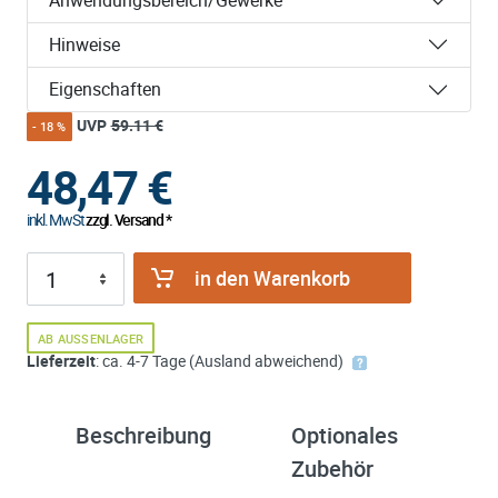
Hinweise
Eigenschaften
UVP
59.11 €
- 18 %
48,47
€
inkl. MwSt
zzgl. Versand *
in den Warenkorb
AB AUSSENLAGER
Lieferzeit
: ca. 4-7 Tage (Ausland abweichend)
Beschreibung
Optionales
ü
Zubehör
K