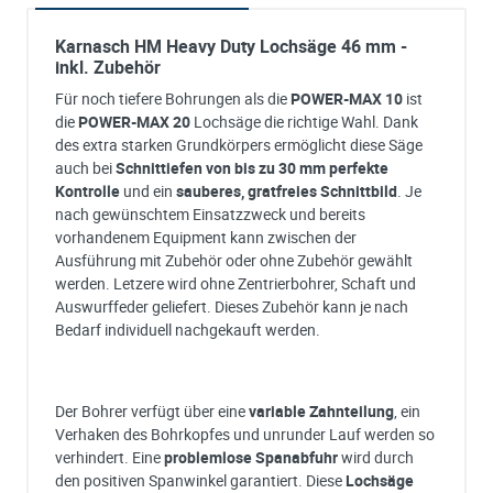
Karnasch HM Heavy Duty Lochsäge 46 mm -
inkl. Zubehör
Für noch tiefere Bohrungen als die
POWER-MAX 10
ist
die
POWER-MAX 20
Lochsäge die richtige Wahl. Dank
des extra starken Grundkörpers ermöglicht diese Säge
auch bei
Schnittiefen von bis zu 30 mm
perfekte
Kontrolle
und ein
sauberes, gratfreies Schnittbild
. Je
nach gewünschtem Einsatzzweck und bereits
vorhandenem Equipment kann zwischen der
Ausführung mit Zubehör oder ohne Zubehör gewählt
werden. Letzere wird ohne Zentrierbohrer, Schaft und
Auswurffeder geliefert. Dieses Zubehör kann je nach
Bedarf individuell nachgekauft werden.
Der Bohrer verfügt über eine
variable Zahnteilung
, ein
Verhaken des Bohrkopfes und unrunder Lauf werden so
verhindert. Eine
problemlose Spanabfuhr
wird durch
den positiven Spanwinkel garantiert. Diese
Lochsäge