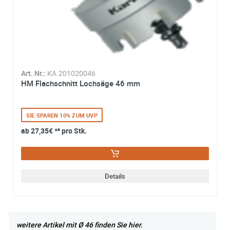
hinzufügen
abgeschlossener Bearbeitung Ihrer Anfrage gelöscht. Sie
können Ihre Einwilligung jederzeit für die Zukunft per E-M
widerrufen. Detaillierte Informationen zum Umgang mit
Details
Nutzerdaten finden Sie in unserer
Datenschutzerklärung
Art. Nr.:
KA.201020046
HM Flachschnitt Lochsäge 46 mm
SIE SPAREN 10% ZUM UVP
ab
27,35€
*² pro Stk.
Details
weitere Artikel mit Ø 46 finden Sie hier.