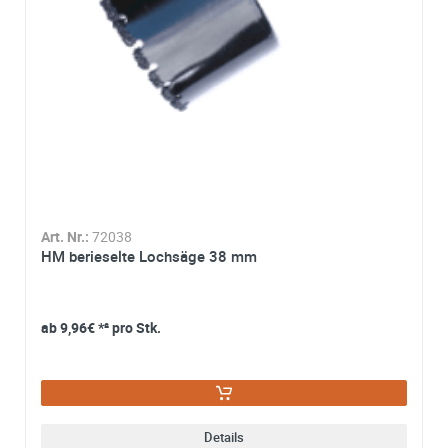
Zustimmung zur Datenverarbeitung
*
Ich stimme zu, dass meine Angaben aus dem
Kontaktformular zur Beantwortung meiner Anfrage erhob
und verarbeitet werden. Die Daten werden nach
abgeschlossener Bearbeitung Ihrer Anfrage gelöscht. Sie
können Ihre Einwilligung jederzeit für die Zukunft per E-M
widerrufen. Detaillierte Informationen zum Umgang mit
Nutzerdaten finden Sie in unserer
Datenschutzerklärung
Art. Nr.:
72038
HM berieselte Lochsäge 38 mm
ab
9,96€
*² pro Stk.
Details