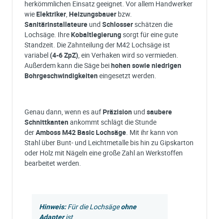
herkömmlichen Einsatz geeignet. Vor allem Handwerker
wie
Elektriker
,
Heizungsbauer
bzw.
Sanitärinstallateure
und
Schlosser
schätzen die
Lochsäge. Ihre
Kobaltlegierung
sorgt für eine gute
Standzeit. Die Zahnteilung der M42 Lochsäge ist
variabel
(4-6 ZpZ)
, ein Verhaken wird so vermieden.
Außerdem kann die Säge bei
hohen sowie niedrigen
Bohrgeschwindigkeiten
eingesetzt werden.
Genau dann, wenn es auf
Präzision
und
saubere
Schnittkanten
ankommt schlägt die Stunde
der
Amboss
M42 Basic Lochsäge
. Mit ihr kann von
Stahl über Bunt- und Leichtmetalle bis hin zu Gipskarton
oder Holz mit Nägeln eine große Zahl an Werkstoffen
bearbeitet werden.
Hinweis:
Für die Lochsäge
ohne
Adapter
ist