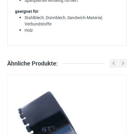
Spanplatten einseitig furniert
geeignet für
:
Stahlblech, Dünnblech, Sandwich-Material,
Verbundstoffe
Holz
Ich habe eine Frage:
Gerne beantworten wir so schnell wie möglich Ihre Anfrage (meist inn
weniger Minuten)
Bitte unterbreiten Sie mir ein Angebot:
Ähnliche Produkte:
Bitte teilen Sie uns die gewünschte Menge mit
Ihre Anschrift
Firma:
Name*:
e-mail*: