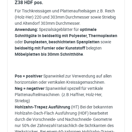
Z38 HDF pos.
Für Tischkreissägen und Plattenaufteilsägen z.B. Reich
(Holz-Her) 220 und 303mm Durchmesser sowie Striebig
und Altendorf 303mm Durchmesser.
Anwendung:
Spezialsägeblätter für
optimale
Schnittgüte in beidseitig mit Polyester,
Thermoplasten
oder
Duroplasten, beschichteten Spanplatten
sowie
beidseitig mit Furnier oder Kunststoff
belegten
Möbelplatten bis 30mm Schnitthöhe
.
Pos = positiver
Spanwinkel zur Verwendung auf allen
horizontalen oder vertikalen Kreissägemaschinen.
Neg = negativer
Spanwinkel speziell für vertikale
Plattenaufteilmaschinen. (z.B.Haffner, Holz-Her,
Striebig)
Hohlzahn-Trapez Ausführung
(HT) Bei der bekannten
Hohlzahn-Dach-Flach Ausführung (HDF) bearbeitet
durch die Vorschneide- und Nachschneide- Geometrie
nur 50% der Zähnezahl tatsächlich die Sichtkanten des
Werkstückes. Bei einem 60-zahnigen Hohlzahn-Trapez-