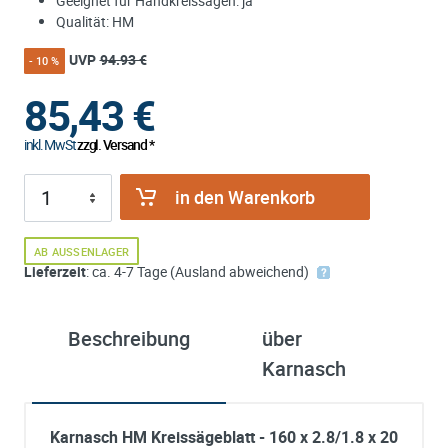
Geeignet für Handkreissägen: ja
Qualität: HM
UVP
94.93 €
- 10 %
85,43
€
inkl. MwSt
zzgl. Versand *
in den Warenkorb
AB AUSSENLAGER
Lieferzeit
: ca. 4-7 Tage (Ausland abweichend)
Beschreibung
über
Karnasch
Karnasch HM Kreissägeblatt - 160 x 2.8/1.8 x 20