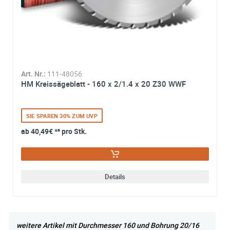
abgeschlossener Bearbeitung Ihrer Anfrage gelöscht. Sie
können Ihre Einwilligung jederzeit für die Zukunft per E-M
widerrufen. Detaillierte Informationen zum Umgang mit
Nutzerdaten finden Sie in unserer
Datenschutzerklärung
Art. Nr.:
111-48056
HM Kreissägeblatt - 160 x 2/1.4 x 20 Z30 WWF
SIE SPAREN 30% ZUM UVP
ab
40,49€
*² pro Stk.
Details
weitere Artikel mit Durchmesser 160 und Bohrung 20/16