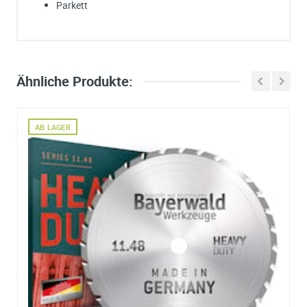
Parkett
Ich habe eine Frage:
Gerne beantworten wir so schnell wie möglich Ihre Anfrage (meist inn
weniger Minuten)
Bitte unterbreiten Sie mir ein Angebot:
Ähnliche Produkte:
Bitte teilen Sie uns die gewünschte Menge mit
AB LAGER
Ihre Anschrift
Firma:
Name*:
e-mail*:
Zustimmung zur Datenverarbeitung
*
Ich stimme zu, dass meine Angaben aus dem
Kontaktformular zur Beantwortung meiner Anfrage erhob
und verarbeitet werden. Die Daten werden nach