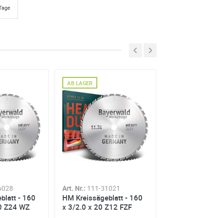
 Tage
AB LAGER
AB LAGER
6028
Art. Nr.:
111-31021
Art. Nr.:
111-35
blatt - 160
HM Kreissägeblatt - 160
HM Kreissägeb
20 Z24 WZ
x 3/2.0 x 20 Z12 FZF
x 2.6/1.6 x 2