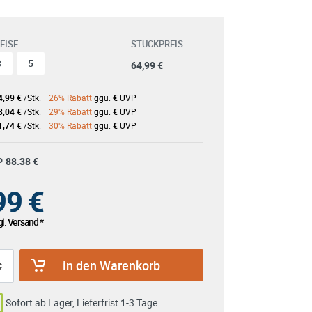
EISE
STÜCKPREIS
3
5
64,99 €
4,99 €
/Stk.
26% Rabatt
ggü.
€
UVP
3,04 €
/Stk.
29% Rabatt
ggü.
€
UVP
1,74 €
/Stk.
30% Rabatt
ggü.
€
UVP
P
88.38 €
99
€
l. Versand *
in den Warenkorb
Sofort ab Lager, Lieferfrist 1-3 Tage