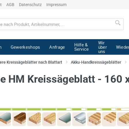
it
AGB
Datenschutz
Impressum
Wir
Hilfe &
n
Gewerkeshops
Anfrage
über
Wiede
Service
uns
ere Kreissägeblätter nach Blattart
Akku-Handkreissägeblätter
 HM Kreissägeblatt - 160 x