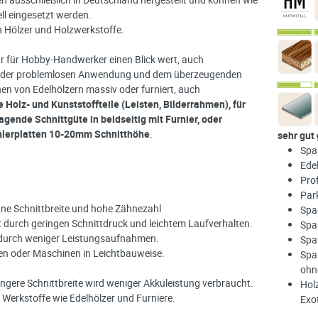
ell eingesetzt werden.
en Hölzer und Holzwerkstoffe.
nur für Hobby-Handwerker einen Blick wert, auch
n der problemlosen Anwendung und dem überzeugenden
nen von Edelhölzern massiv oder furniert, auch
 Holz- und Kunststoffteile (Leisten, Bilderrahmen), für
ragende
Schnittgüte in beidseitig mit Furnier, oder
chlerplatten 10-20mm Schnitthöhe
.
sehr gut
Spa
Ede
Prof
Par
ünne Schnittbreite und hohe Zähnezahl
Span
durch geringen Schnittdruck und leichtem Laufverhalten.
Spa
 durch weniger Leistungsaufnahmen.
Span
en oder Maschinen in Leichtbauweise.
Spa
ohn
ingere Schnittbreite wird weniger Akkuleistung verbraucht.
Hol
 Werkstoffe wie Edelhölzer und Furniere.
Exo