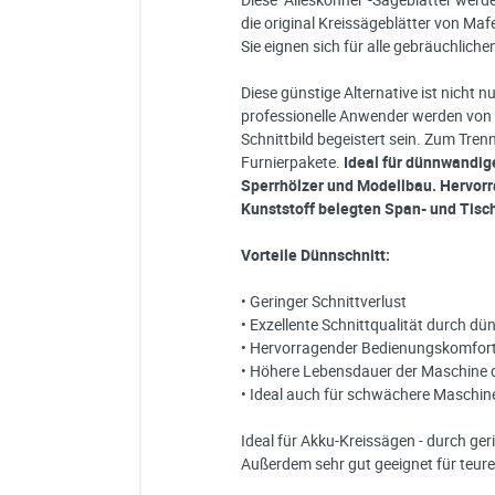
die original Kreissägeblätter von Maf
Sie eignen sich für alle gebräuchlich
Diese günstige Alternative ist nicht 
professionelle Anwender werden vo
Schnittbild begeistert sein. Zum Tren
Furnierpakete.
Ideal für dünnwandige
Sperrhölzer und Modellbau.
Hervor
Kunststoff belegten Span- und Tis
Vorteile Dünnschnitt:
• Geringer Schnittverlust
• Exzellente Schnittqualität durch d
• Hervorragender Bedienungskomfort 
• Höhere Lebensdauer der Maschine
• Ideal auch für schwächere Maschin
Ideal für Akku-Kreissägen - durch ger
Außerdem sehr gut geeignet für teure