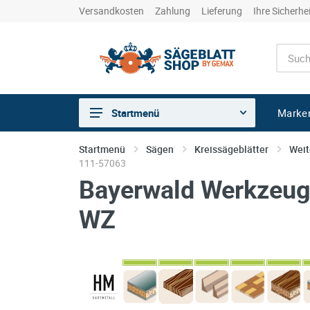
Versandkosten
Zahlung
Lieferung
Ihre Sicherhe
Marke
Startmenü
Sägen
Startmenü
Sägen
Kreissägeblätter
Weit
111-57063
Trennen
Bayerwald Werkzeuge
Bohren
WZ
Schleifen
kreative Holzbearbeitung
Hobeln/Fräsen
Gewerkeshops