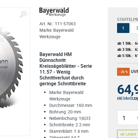
STAFFELPR
Art. Nr.:
111-57063
1
Marke:
Bayerwald
Werkzeuge
ab 1 Stk.:
6
ab 3 Stk.:
6
Bayerwald HM
ab 5 Stk.:
6
Dünnschnitt
Kreissägeblätter - Serie
11.57 - Wenig
UV
- 26 %
Schnittverlust durch
geringe Schnittbreite
64,
Marke: Bayerwald
inkl. MwSt
zzg
Werkzeuge
Durchmesser: 160 mm
Bohrung: 20 mm
Nebenlochung: 1|6|33
Schnittbreite: 2.2 mm
Stammblatt: 1.6 mm
AB LAGER
Zähnezahl: 54 Z