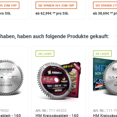
28% ZUM UVP
SIE SPAREN 26% ZUM UVP
SIE SPAREN 2
pro Stk.
ab
62,99€
*² pro Stk.
ab
38,69€
*² p
 haben, haben auch folgende Produkte gekauft:
AB LAGER
AB LAGER
79042
Art. Nr.:
711-49202
Art. Nr.:
111-7
eblatt - 160
HM Kreissägeblatt - 160
HM Kreissäge