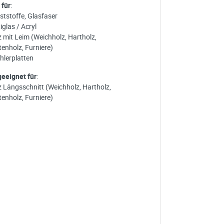
 für
:
ststoffe, Glasfaser
iglas / Acryl
z mit Leim (Weichholz, Hartholz,
tenholz, Furniere)
hlerplatten
geeignet für
:
z Längsschnitt (Weichholz, Hartholz,
tenholz, Furniere)