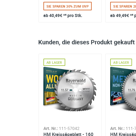
 25% ZUM UVP
SIE SPAREN 30% ZUM UVP
SIE SPAREN 
 pro Stk.
ab
40,49€
*² pro Stk.
ab
49,49€
*² 
Kunden, die dieses Produkt gekauft
AB LAGER
AB LAGER
-35329
Art. Nr.:
111-57042
Art. Nr.:
111-
geblatt - 165
HM Kreissägeblatt - 160
HM Kreissäg