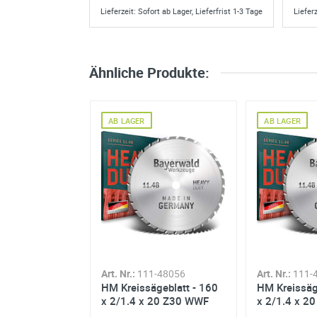
Lieferzeit: Sofort ab Lager, Lieferfrist 1-3 Tage
Lieferz
Ähnliche Produkte:
AB LAGER
AB LAGER
-79021
Art. Nr.:
111-48056
Art. Nr.:
111-
geblatt - 160
HM Kreissägeblatt - 160
HM Kreissäg
x 20 Z42 TF
x 2/1.4 x 20 Z30 WWF
x 2/1.4 x 2