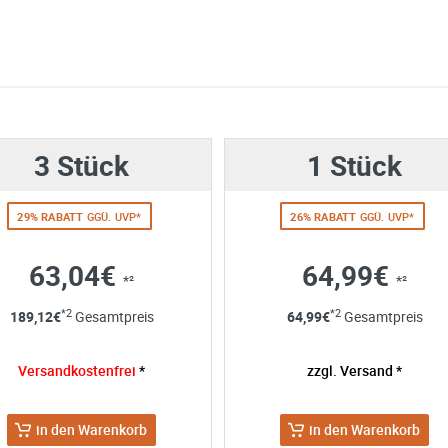
e möglich Ihre Anfrage (meist innerhalb weniger Minuten)
:
Menge mit
3 Stück
1 Stück
29% RABATT
GGÜ. UVP*
26% RABATT
GGÜ. UVP*
63,04€
64,99€
*²
*²
ng
*2
*2
189,12
€
Gesamtpreis
64,99
€
Gesamtpreis
 Angaben aus dem Kontaktformular zur Beantwortung meiner Anfrag
 abgeschlossener Bearbeitung Ihrer Anfrage gelöscht. Sie können Ih
Versandkostenfrei
*
zzgl. Versand *
errufen. Detaillierte Informationen zum Umgang mit Nutzerdaten find
in den Warenkorb
in den Warenkorb