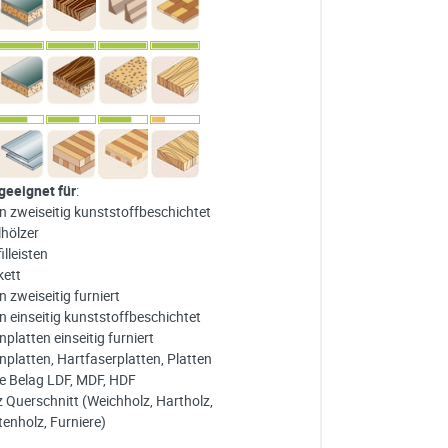
 geeignet für
:
n zweiseitig kunststoffbeschichtet
lhölzer
illeisten
kett
 zweiseitig furniert
n einseitig kunststoffbeschichtet
platten einseitig furniert
nplatten, Hartfaserplatten, Platten
e Belag LDF, MDF, HDF
z Querschnitt (Weichholz, Hartholz,
tenholz, Furniere)