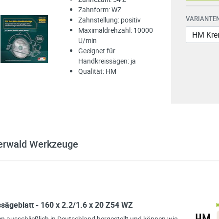
Zahnform: WZ
VARIANTEN
Zahnstellung: positiv
Maximaldrehzahl: 10000
U/min
Geeignet für
Handkreissägen: ja
Qualität: HM
erwald Werkzeuge
ägeblatt - 160 x 2.2/1.6 x 20 Z54 WZ
en ausschließlich in Deutschland hergestellt und können wie