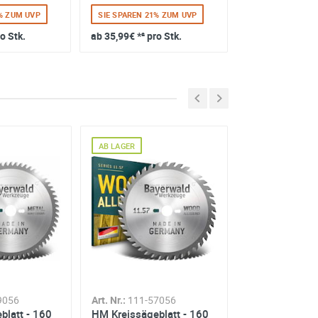
1% ZUM UVP
SIE SPAREN 21% ZUM UVP
SIE SPAREN 21%
ro Stk.
ab
35,99€
*² pro Stk.
ab
27,89€
*² pro
AB LAGER
AB LAGER
9056
Art. Nr.:
111-57056
Art. Nr.:
111-63
blatt - 160
HM Kreissägeblatt - 160
HM Kreissägeb