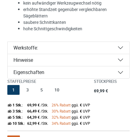
kein aufwändiger Werkzeugwechsel nötig
erhöhte Standzeit gegenüber vergleichbaren
Sägeblättern
saubere Schnittkanten
hohe Schnittgeschwindigkeiten
Werkstoffe:
Hinweise
Eigenschaften
STAFFELPREISE
STÜCKPREIS
1
3
5
10
69,99 €
ab 1 Stk.:
69,99 €
/Stk.
26% Rabatt
ggü.
€
UVP
ab 3 Stk.:
66,49 €
/Stk.
30% Rabatt
ggü.
€
UVP
ab 5 Stk.:
64,39 €
/Stk.
32% Rabatt
ggü.
€
UVP
ab 10 Stk.:
62,99 €
/Stk.
34% Rabatt
ggü.
€
UVP