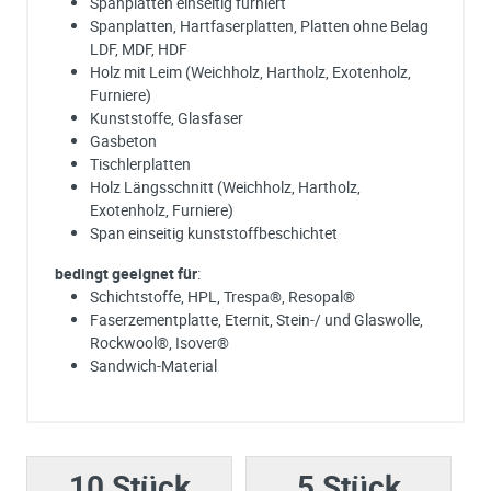
Spanplatten einseitig furniert
Spanplatten, Hartfaserplatten, Platten ohne Belag
LDF, MDF, HDF
Holz mit Leim (Weichholz, Hartholz, Exotenholz,
Furniere)
Kunststoffe, Glasfaser
Gasbeton
Tischlerplatten
Holz Längsschnitt (Weichholz, Hartholz,
Exotenholz, Furniere)
Span einseitig kunststoffbeschichtet
bedingt geeignet für
:
Schichtstoffe, HPL, Trespa®, Resopal®
Faserzementplatte, Eternit, Stein-/ und Glaswolle,
Rockwool®, Isover®
Sandwich-Material
Ich habe eine Frage:
Gerne beantworten wir so schnell wie möglich Ihre Anfrage (meist inn
weniger Minuten)
10 Stück
Bitte unterbreiten Sie mir ein Angebot:
5 Stück