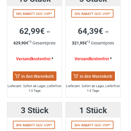
Bitte teilen Sie uns die gewünschte Menge mit
34% RABATT
GGÜ. UVP*
32% RABATT
GGÜ. UVP*
62,99€
64,39€
*²
*²
Ihre Anschrift
*2
*2
629,90
€
Gesamtpreis
321,95
€
Gesamtpreis
Firma:
Name*:
Versandkostenfrei
*
Versandkostenfrei
*
e-mail*:
Zustimmung zur Datenverarbeitung
in den Warenkorb
in den Warenkorb
*
Ich stimme zu, dass meine Angaben aus dem
Kontaktformular zur Beantwortung meiner Anfrage erhob
Lieferzeit: Sofort ab Lager, Lieferfrist
Lieferzeit: Sofort ab Lager, Lieferfrist
1-3 Tage
1-3 Tage
und verarbeitet werden. Die Daten werden nach
abgeschlossener Bearbeitung Ihrer Anfrage gelöscht. Sie
können Ihre Einwilligung jederzeit für die Zukunft per E-M
3 Stück
1 Stück
widerrufen. Detaillierte Informationen zum Umgang mit
Nutzerdaten finden Sie in unserer
Datenschutzerklärung
30% RABATT
GGÜ. UVP*
26% RABATT
GGÜ. UVP*