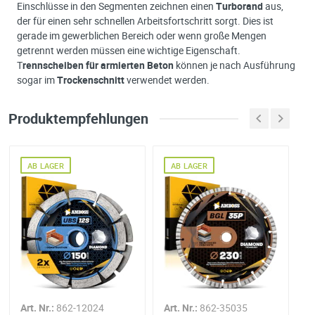
Einschlüsse in den Segmenten zeichnen einen
Turborand
aus,
der für einen sehr schnellen Arbeitsfortschritt sorgt. Dies ist
gerade im gewerblichen Bereich oder wenn große Mengen
getrennt werden müssen eine wichtige Eigenschaft.
T
rennscheiben für armierten Beton
können je nach Ausführung
sogar im
Trockenschnitt
verwendet werden.
Produktempfehlungen
AB LAGER
AB LAGER
Art. Nr.:
862-12024
Art. Nr.:
862-35035
Ar