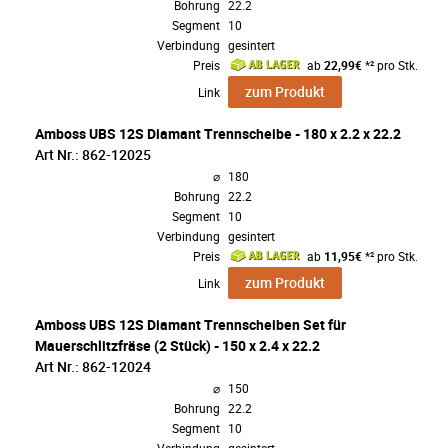
Bohrung
22.2
Segment
10
Verbindung
gesintert
Preis
ab
22,99€
*² pro Stk.
zum Produkt
Link
Amboss UBS 12S Diamant Trennscheibe - 180 x 2.2 x 22.2
Art Nr.: 862-12025
⌀
180
Bohrung
22.2
Segment
10
Verbindung
gesintert
Preis
ab
11,95€
*² pro Stk.
zum Produkt
Link
Amboss UBS 12S Diamant Trennscheiben Set für
Mauerschlitzfräse (2 Stück) - 150 x 2.4 x 22.2
Art Nr.: 862-12024
⌀
150
Bohrung
22.2
Segment
10