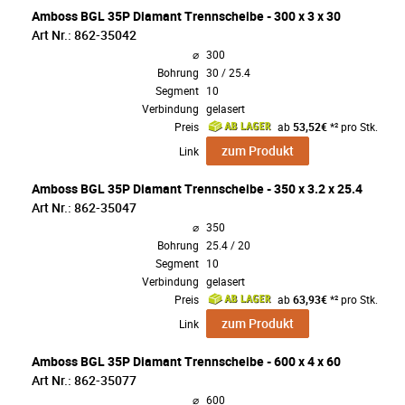
Amboss BGL 35P Diamant Trennscheibe - 300 x 3 x 30
Art Nr.: 862-35042
⌀
300
Bohrung
30 / 25.4
Segment
10
Verbindung
gelasert
Preis
ab
53,52€
*² pro Stk.
zum Produkt
Link
Amboss BGL 35P Diamant Trennscheibe - 350 x 3.2 x 25.4
Art Nr.: 862-35047
⌀
350
Bohrung
25.4 / 20
Segment
10
Verbindung
gelasert
Preis
ab
63,93€
*² pro Stk.
zum Produkt
Link
Amboss BGL 35P Diamant Trennscheibe - 600 x 4 x 60
Art Nr.: 862-35077
⌀
600