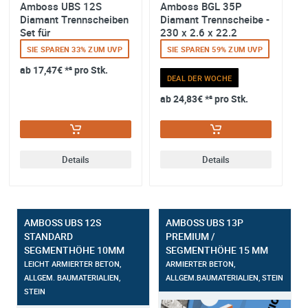
Amboss UBS 12S
Amboss BGL 35P
A
Diamant Trennscheiben
Diamant Trennscheibe -
D
Set für
230 x 2.6 x 22.2
S
Mauerschlitzfräse (2
M
SIE SPAREN 33% ZUM UVP
SIE SPAREN 59% ZUM UVP
Stück) - 15...
S
ab
17,47€
*² pro Stk.
a
DEAL DER WOCHE
ab
24,83€
*² pro Stk.
Details
Details
AMBOSS UBS 12S
AMBOSS UBS 13P
STANDARD
PREMIUM /
SEGMENTHÖHE 10MM
SEGMENTHÖHE 15 MM
LEICHT ARMIERTER BETON,
ARMIERTER BETON,
ALLGEM. BAUMATERIALIEN,
ALLGEM.BAUMATERIALIEN, STEIN
STEIN