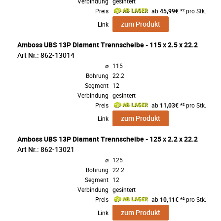
Verbindung
gesintert
Preis
ab
45,99€
*² pro Stk.
zum Produkt
Link
Amboss UBS 13P Diamant Trennscheibe - 115 x 2.5 x 22.2
Art Nr.: 862-13014
⌀
115
Bohrung
22.2
Segment
12
Verbindung
gesintert
Preis
ab
11,03€
*² pro Stk.
zum Produkt
Link
Amboss UBS 13P Diamant Trennscheibe - 125 x 2.2 x 22.2
Art Nr.: 862-13021
⌀
125
Bohrung
22.2
Segment
12
Verbindung
gesintert
Preis
ab
10,11€
*² pro Stk.
zum Produkt
Link