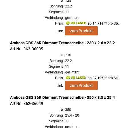
⌀
125
Bohrung
22.2
Segment
11
Verbindung
gesintert
Preis
ab
14,71€
*² pro Stk.
zum Produkt
Link
Amboss GBS 36R Diamant Trennscheibe - 230 x 2.6 x 22.2
Art Nr.: 862-36035
⌀
230
Bohrung
22.2
Segment
11
Verbindung
gesintert
Preis
ab
32,19€
*² pro Stk.
zum Produkt
Link
Amboss GBS 36R Diamant Trennscheibe - 350 x 3.5 x 25.4
Art Nr.: 862-36049
⌀
350
Bohrung
25.4 / 20
Segment
11
Verbindung
gesintert