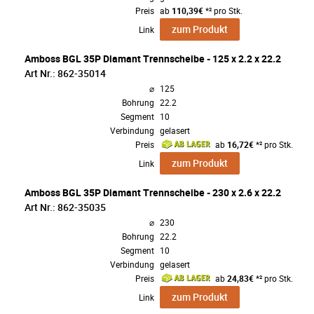
Preis
ab
110,39€
*² pro Stk.
zum Produkt
Link
Amboss BGL 35P Diamant Trennscheibe - 125 x 2.2 x 22.2
Art Nr.: 862-35014
⌀
125
Bohrung
22.2
Segment
10
Verbindung
gelasert
Preis
ab
16,72€
*² pro Stk.
zum Produkt
Link
Amboss BGL 35P Diamant Trennscheibe - 230 x 2.6 x 22.2
Art Nr.: 862-35035
⌀
230
Bohrung
22.2
Segment
10
Verbindung
gelasert
Preis
ab
24,83€
*² pro Stk.
zum Produkt
Link