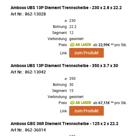
Amboss UBS 13P Diamant Trennscheibe - 230 x 2.8 x 22.2
Art Nr.: 862-13028
⌀
230
Bohrung
22.2
Segment
12
Verbindung
gesintert
Preis
ab
22,99€
*² pro Stk.
zum Produkt
Link
Amboss UBS 13P Diamant Trennscheibe - 350 x 3.7 x 30
Art Nr.: 862-13042
⌀
350
Bohrung
30
Segment
15
Verbindung
gesintert
Preis
ab
67,15€
*² pro Stk.
zum Produkt
Link
Amboss GBS 36R Diamant Trennscheibe - 125 x 2 x 22.2
Art Nr.: 862-36014