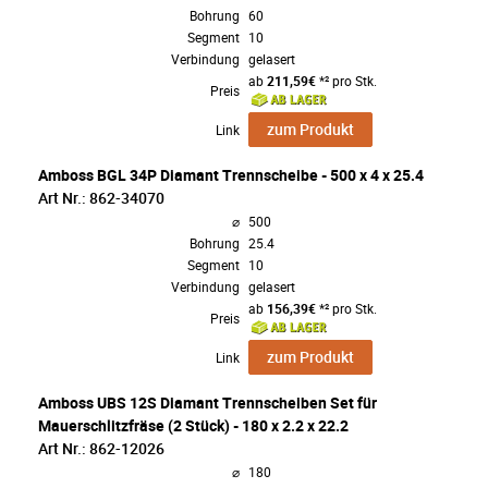
Bohrung
60
Segment
10
Verbindung
gelasert
ab
211,59€
*² pro Stk.
Preis
zum Produkt
Link
Amboss BGL 34P Diamant Trennscheibe - 500 x 4 x 25.4
Art Nr.: 862-34070
⌀
500
Bohrung
25.4
Segment
10
Verbindung
gelasert
ab
156,39€
*² pro Stk.
Preis
zum Produkt
Link
Amboss UBS 12S Diamant Trennscheiben Set für
Mauerschlitzfräse (2 Stück) - 180 x 2.2 x 22.2
Art Nr.: 862-12026
⌀
180