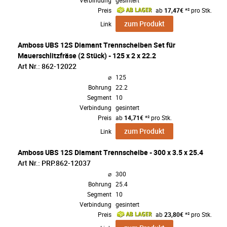
Verbindung
gesintert
Preis
ab
17,47€
*² pro Stk.
zum Produkt
Link
Amboss UBS 12S Diamant Trennscheiben Set für
Mauerschlitzfräse (2 Stück) - 125 x 2 x 22.2
Art Nr.: 862-12022
⌀
125
Bohrung
22.2
Segment
10
Verbindung
gesintert
Preis
ab
14,71€
*² pro Stk.
zum Produkt
Link
Amboss UBS 12S Diamant Trennscheibe - 300 x 3.5 x 25.4
Art Nr.: PRP.862-12037
⌀
300
Bohrung
25.4
Segment
10
Verbindung
gesintert
Preis
ab
23,80€
*² pro Stk.