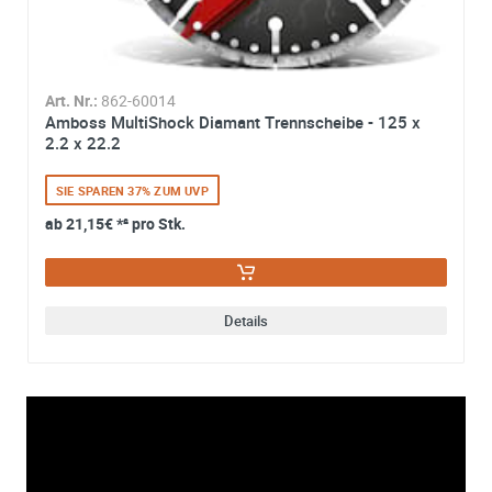
Art. Nr.:
862-60014
Amboss MultiShock Diamant Trennscheibe - 125 x
2.2 x 22.2
SIE SPAREN 37% ZUM UVP
ab
21,15€
*² pro Stk.
Details