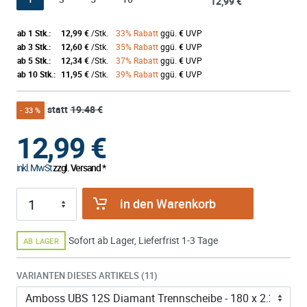
12,99 €
ab 1 Stk.:
12,99 €
/Stk.
33% Rabatt
ggü.
€
UVP
ab 3 Stk.:
12,60 €
/Stk.
35% Rabatt
ggü.
€
UVP
ab 5 Stk.:
12,34 €
/Stk.
37% Rabatt
ggü.
€
UVP
ab 10 Stk.:
11,95 €
/Stk.
39% Rabatt
ggü.
€
UVP
statt
19.48 €
- 33 %
12,99
€
inkl. MwSt
zzgl. Versand *
in den Warenkorb
Sofort ab Lager, Lieferfrist 1-3 Tage
AB LAGER
VARIANTEN DIESES ARTIKELS (11)