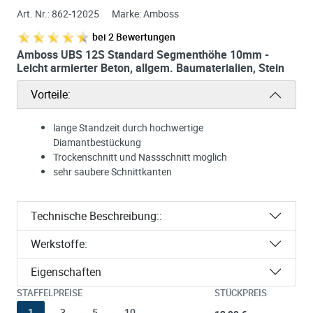
Art. Nr.:
862-12025
Marke:
Amboss
bei
2
Bewertungen
Amboss UBS 12S Standard Segmenthöhe 10mm -
Leicht armierter Beton, allgem. Baumaterialien, Stein
Vorteile:
lange Standzeit durch hochwertige
Diamantbestückung
Trockenschnitt und Nassschnitt möglich
sehr saubere Schnittkanten
Technische Beschreibung::
Werkstoffe:
Eigenschaften
STAFFELPREISE
STÜCKPREIS
1
3
5
10