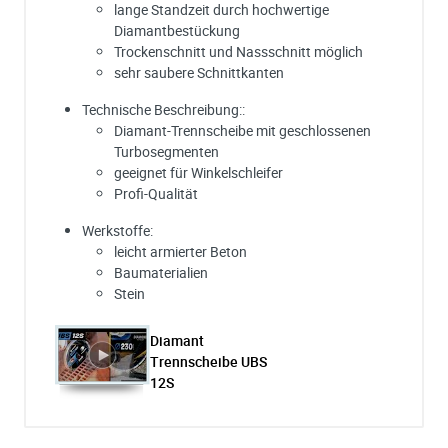
lange Standzeit durch hochwertige
Diamantbestückung
Trockenschnitt und Nassschnitt möglich
sehr saubere Schnittkanten
Technische Beschreibung::
Diamant-Trennscheibe mit geschlossenen
Turbosegmenten
geeignet für Winkelschleifer
Profi-Qualität
Werkstoffe:
leicht armierter Beton
Baumaterialien
Stein
Diamant
Trennscheibe UBS
12S
Ich habe eine Frage:
Gerne beantworten wir so schnell wie möglich Ihre Anfrage (meist inn