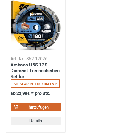
Art. Nr.:
862-12026
Amboss UBS 12S
Diamant Trennscheiben
Set für
Mauerschlitzfräse (2
SIE SPAREN 33% ZUM UVP
Stück) - 18...
ab
22,99€
*² pro Stk.
hinzufügen
Details