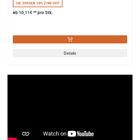
SIE SPAREN 38% ZUM UVP
ab
10,11€
*² pro Stk.
Details