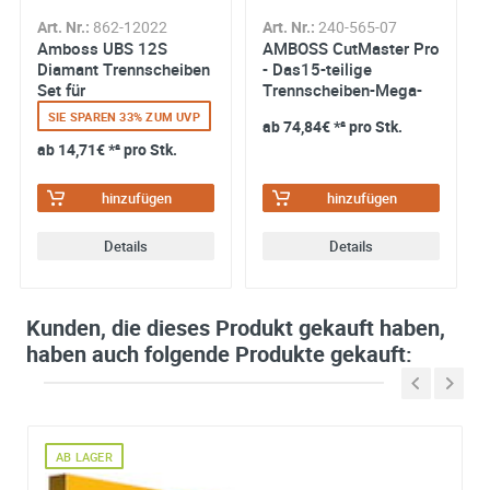
Art. Nr.:
862-12022
Art. Nr.:
240-565-07
Amboss UBS 12S
AMBOSS CutMaster Pro
Diamant Trennscheiben
- Das15-teilige
Set für
Trennscheiben-Mega-
Mauerschlitzfräse (2
Set
SIE SPAREN 33% ZUM UVP
ab
74,84€
*² pro Stk.
Stück) - 12...
ab
14,71€
*² pro Stk.
hinzufügen
hinzufügen
Details
Details
Kunden, die dieses Produkt gekauft haben,
haben auch folgende Produkte gekauft:
AB LAGER