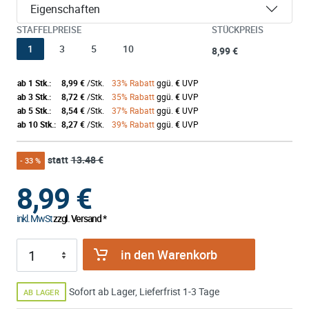
Eigenschaften
STAFFELPREISE
STÜCKPREIS
1
3
5
10
8,99 €
ab 1 Stk.:
8,99 €
/Stk.
33% Rabatt
ggü.
€
UVP
ab 3 Stk.:
8,72 €
/Stk.
35% Rabatt
ggü.
€
UVP
ab 5 Stk.:
8,54 €
/Stk.
37% Rabatt
ggü.
€
UVP
ab 10 Stk.:
8,27 €
/Stk.
39% Rabatt
ggü.
€
UVP
statt
13.48 €
- 33 %
8,99
€
inkl. MwSt
zzgl. Versand *
in den Warenkorb
Sofort ab Lager, Lieferfrist 1-3 Tage
AB LAGER