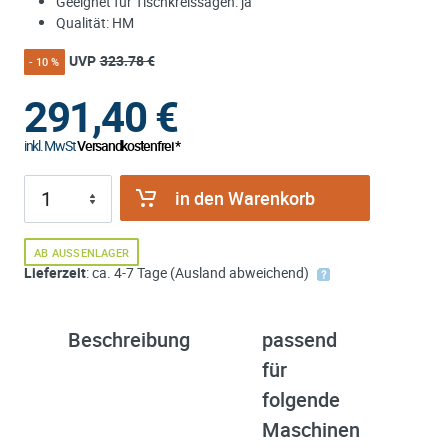
Geeignet für Tischkreissägen: ja
Qualität: HM
UVP
323.78 €
- 10 %
291,40
€
inkl. MwSt
Versandkostenfrei *
in den Warenkorb
AB AUSSENLAGER
Lieferzeit
: ca. 4-7 Tage (Ausland abweichend)
Beschreibung
passend
ü
für
K
folgende
Maschinen