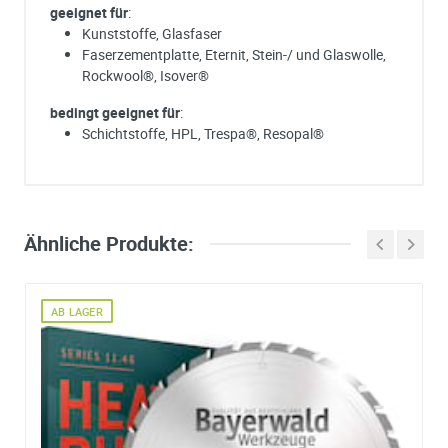
geeignet für
:
Kunststoffe, Glasfaser
Faserzementplatte, Eternit, Stein-/ und Glaswolle,
Rockwool®, Isover®
bedingt geeignet für
:
Schichtstoffe, HPL, Trespa®, Resopal®
Ich habe eine Frage:
Gerne beantworten wir so schnell wie möglich Ihre Anfrage (meist inn
weniger Minuten)
Hersteller
Maschinen
Bitte unterbreiten Sie mir ein Angebot:
Ähnliche Produkte:
MAFELL
TDH450
Bitte teilen Sie uns die gewünschte Menge mit
AB LAGER
Ihre Anschrift
Firma:
Name*: