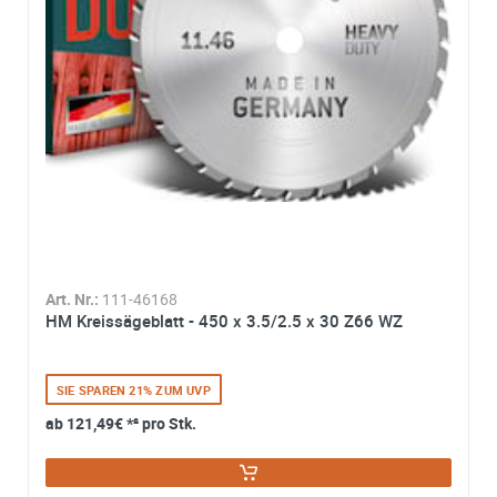
e-mail*:
Zustimmung zur Datenverarbeitung
*
Ich stimme zu, dass meine Angaben aus dem
Kontaktformular zur Beantwortung meiner Anfrage erhob
und verarbeitet werden. Die Daten werden nach
abgeschlossener Bearbeitung Ihrer Anfrage gelöscht. Sie
können Ihre Einwilligung jederzeit für die Zukunft per E-M
widerrufen. Detaillierte Informationen zum Umgang mit
Nutzerdaten finden Sie in unserer
Datenschutzerklärung
Art. Nr.:
111-46168
HM Kreissägeblatt - 450 x 3.5/2.5 x 30 Z66 WZ
SIE SPAREN 21% ZUM UVP
ab
121,49€
*² pro Stk.