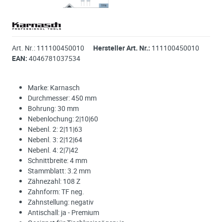
Art. Nr.:
111100450010
Hersteller Art. Nr.:
111100450010
EAN:
4046781037534
Marke: Karnasch
Durchmesser: 450 mm
Bohrung: 30 mm
Nebenlochung: 2|10|60
Nebenl. 2: 2|11|63
Nebenl. 3: 2|12|64
Nebenl. 4: 2|7|42
Schnittbreite: 4 mm
Stammblatt: 3.2 mm
Zähnezahl: 108 Z
Zahnform: TF neg.
Zahnstellung: negativ
Antischall: ja - Premium