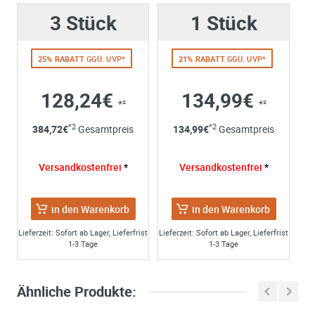
können Ihre Einwilligung jederzeit für die Zukunft per E-M
3 Stück
1 Stück
widerrufen. Detaillierte Informationen zum Umgang mit
Nutzerdaten finden Sie in unserer
Datenschutzerklärung
25% RABATT
GGÜ. UVP*
21% RABATT
GGÜ. UVP*
128,24€
134,99€
*²
*²
*2
*2
384,72
€
Gesamtpreis
134,99
€
Gesamtpreis
Versandkostenfrei
*
Versandkostenfrei
*
in den Warenkorb
in den Warenkorb
Lieferzeit: Sofort ab Lager, Lieferfrist
Lieferzeit: Sofort ab Lager, Lieferfrist
1-3 Tage
1-3 Tage
Ähnliche Produkte: