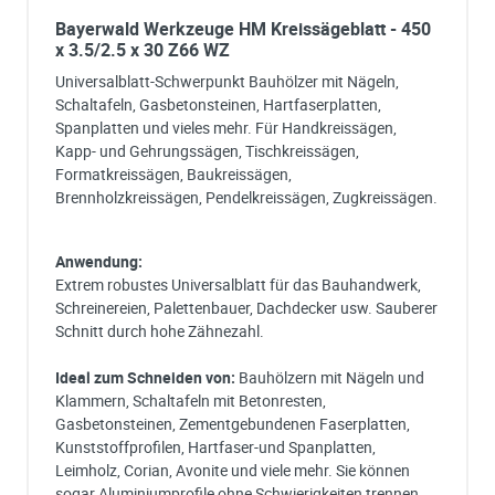
Bayerwald Werkzeuge HM Kreissägeblatt - 450
x 3.5/2.5 x 30 Z66 WZ
Universalblatt-Schwerpunkt Bauhölzer mit Nägeln,
Schaltafeln, Gasbetonsteinen, Hartfaserplatten,
Spanplatten und vieles mehr. Für Handkreissägen,
Kapp- und Gehrungssägen, Tischkreissägen,
Formatkreissägen, Baukreissägen,
Brennholzkreissägen, Pendelkreissägen, Zugkreissägen.
Anwendung:
Extrem robustes Universalblatt für das Bauhandwerk,
Schreinereien, Palettenbauer, Dachdecker usw. Sauberer
Schnitt durch hohe Zähnezahl.
Ideal zum Schneiden von:
Bauhölzern mit Nägeln und
Klammern, Schaltafeln mit Betonresten,
Gasbetonsteinen, Zementgebundenen Faserplatten,
Kunststoffprofilen, Hartfaser-und Spanplatten,
Leimholz, Corian, Avonite und viele mehr. Sie können
sogar Aluminiumprofile ohne Schwierigkeiten trennen.