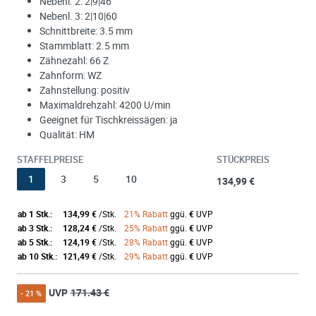
Nebenl. 2: 2|9|46
Nebenl. 3: 2|10|60
Schnittbreite: 3.5 mm
Stammblatt: 2.5 mm
Zähnezahl: 66 Z
Zahnform: WZ
Zahnstellung: positiv
Maximaldrehzahl: 4200 U/min
Geeignet für Tischkreissägen: ja
Qualität: HM
STAFFELPREISE
STÜCKPREIS
1
3
5
10
134,99 €
ab 1 Stk.:
134,99 €
/Stk.
21% Rabatt
ggü.
€
UVP
ab 3 Stk.:
128,24 €
/Stk.
25% Rabatt
ggü.
€
UVP
ab 5 Stk.:
124,19 €
/Stk.
28% Rabatt
ggü.
€
UVP
ab 10 Stk.:
121,49 €
/Stk.
29% Rabatt
ggü.
€
UVP
UVP
171.43 €
- 21 %