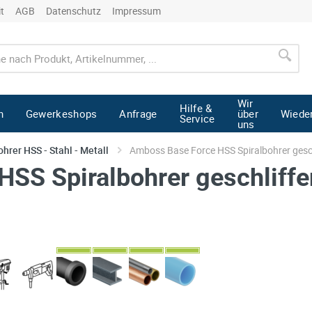
it
AGB
Datenschutz
Impressum
Wir
Hilfe &
n
Gewerkeshops
Anfrage
über
Wiede
Service
uns
ohrer HSS - Stahl - Metall
Amboss Base Force HSS Spiralbohrer gesch
SS Spiralbohrer geschliffe