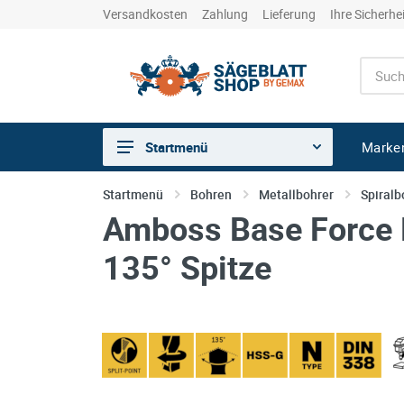
Versandkosten
Zahlung
Lieferung
Ihre Sicherhe
Marke
Startmenü
Sägen
Startmenü
Bohren
Metallbohrer
Spiralb
Amboss Base Force H
Trennen
Bohren
135° Spitze
Schleifen
kreative Holzbearbeitung
Hobeln/Fräsen
Gewerkeshops