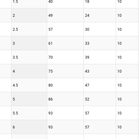
1.5
40
18
10
2
49
24
10
2.5
57
30
10
3
61
33
10
3.5
70
39
10
4
75
43
10
4.5
80
47
10
5
86
52
10
5.5
93
57
10
6
93
57
10