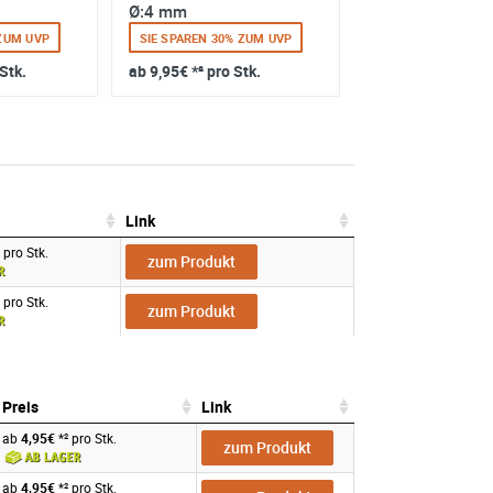
Ø:4 mm
Ø:2 mm
 ZUM UVP
SIE SPAREN 30% ZUM UVP
SIE SPAREN 30% Z
 Stk.
ab
9,95€
*² pro Stk.
ab
5,95€
*² pro St
Link
Link
 pro Stk.
zum Produkt
 pro Stk.
zum Produkt
Preis
Link
Preis
Link
ab
4,95€
*² pro Stk.
zum Produkt
ab
4,95€
*² pro Stk.