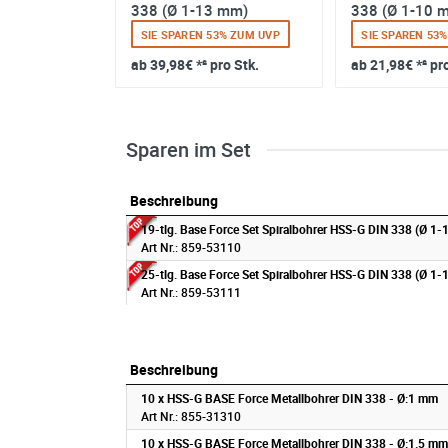
338 (Ø 1-13 mm)
338 (Ø 1-10 
Stähle bis 400 N/mm2
0% ZUM UVP
SIE SPAREN 53% ZUM UVP
SIE SPAREN 53
NE-Metalle
ro Stk.
ab
39,98€
*² pro Stk.
ab
21,98€
*² pr
Gusseisen
Kunststoffe
Sparen im Set
Beschreibung
Beschreibung
19-tlg. Base Force Set Spiralbohrer HSS-G DIN 338 (Ø 1
Art Nr.: 859-53110
25-tlg. Base Force Set Spiralbohrer HSS-G DIN 338 (Ø 1
Art Nr.: 859-53111
Beschreibung
Beschreibung
10 x HSS-G BASE Force Metallbohrer DIN 338 - Ø:1 mm
Art Nr.: 855-31310
10 x HSS-G BASE Force Metallbohrer DIN 338 - Ø:1.5 mm