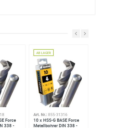
AB LAGER
AB LAGER
318
Art. Nr.:
855-31316
Art. Nr.:
855-313
SE Force
10 x HSS-G BASE Force
10 x HSS-G BAS
IN 338 -
Metallbohrer DIN 338 -
Metallbohrer DI