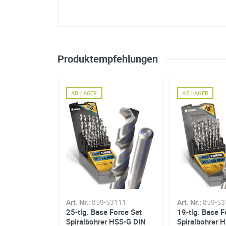
Spiralbohrer
Vorteile:
Innovativ
Produktempfehlungen
Sehr präzise
Vielseitig einsetzbar
AB LAGER
AB LAGER
Saubere, kreisrunde Bohrungen
Müheloses An- und Durchbohr
Bessere Kraftübertragung, d
Werkstoffe:
1328
Art. Nr.:
859-53111
Art. Nr.:
859-53
ASE Force
25-tlg. Base Force Set
19-tlg. Base F
 DIN 338 -
Spiralbohrer HSS-G DIN
Spiralbohrer 