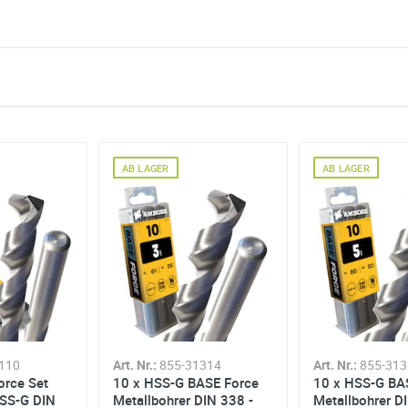
AB LAGER
AB LAGER
, auch in Stahl
en
ank abgeflachtem Schaft (>Ø3mm)
110
Art. Nr.:
855-31314
Art. Nr.:
855-31
orce Set
10 x HSS-G BASE Force
10 x HSS-G BA
HSS-G DIN
Metallbohrer DIN 338 -
Metallbohrer D