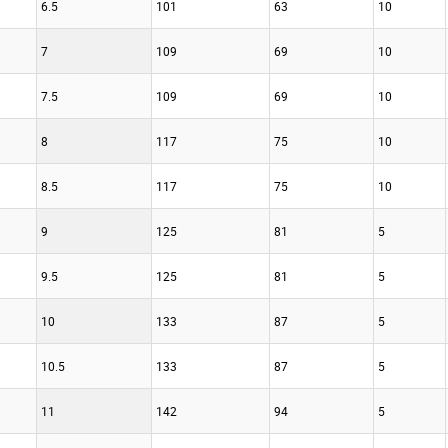
6.5
101
63
10
7
109
69
10
7.5
109
69
10
8
117
75
10
8.5
117
75
10
9
125
81
5
9.5
125
81
5
10
133
87
5
10.5
133
87
5
11
142
94
5