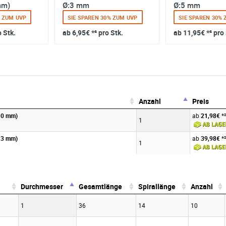
mm)
Ø:3 mm
Ø:5 mm
% ZUM UVP
SIE SPAREN 30% ZUM UVP
SIE SPAREN 30%
o Stk.
ab
6,95€
*² pro Stk.
ab
11,95€
*² pro
Anzahl
Preis
Anzahl
Preis
-10 mm)
ab
21,98€
*²
1
-13 mm)
ab
39,98€
*²
1
Durchmesser
Gesamtlänge
Spirallänge
Anzahl
Durchmesser
Gesamtlänge
Spirallänge
Anzahl
1
36
14
10