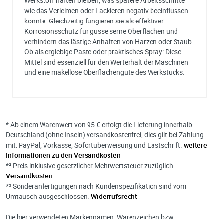
Werkstoff haften bleiben, was spätere Arbeitsschritte
wie das Verleimen oder Lackieren negativ beeinflussen
könnte. Gleichzeitig fungieren sie als effektiver
Korrosionsschutz für gusseiserne Oberflächen und
verhindern das lästige Anhaften von Harzen oder Staub.
Ob als ergiebige Paste oder praktisches Spray: Diese
Mittel sind essenziell für den Werterhalt der Maschinen
und eine makellose Oberflächengüte des Werkstücks.
Ich habe eine Frage:
Gerne beantworten wir so schnell wie möglich Ihre Anfrage (meist inn
weniger Minuten)
Bitte unterbreiten Sie mir ein Angebot:
* Ab einem Warenwert von 95 € erfolgt die Lieferung innerhalb
Bitte teilen Sie uns die gewünschte Menge mit
Deutschland (ohne Inseln) versandkostenfrei, dies gilt bei Zahlung
mit: PayPal, Vorkasse, Sofortüberweisung und Lastschrift.
weitere
Informationen zu den Versandkosten
*² Preis inklusive gesetzlicher Mehrwertsteuer zuzüglich
Versandkosten
*³ Sonderanfertigungen nach Kundenspezifikation sind vom
Ihre Anschrift
Umtausch ausgeschlossen.
Widerrufsrecht
Firma:
Die hier verwendeten Markennamen, Warenzeichen bzw.
Name*: