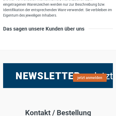
eingetragenen Warenzeichen werden nur zur Beschreibung bzw.
e-mail*:
Identifikation der entsprechenden Ware verwendet. Sie verbleiben im
Zustimmung zur Datenverarbeitung
Eigentum des jeweiligen Inhabers.
*
Ich stimme zu, dass meine Angaben aus dem
Das sagen unsere Kunden über uns
Kontaktformular zur Beantwortung meiner Anfrage erhob
und verarbeitet werden. Die Daten werden nach
abgeschlossener Bearbeitung Ihrer Anfrage gelöscht. Sie
können Ihre Einwilligung jederzeit für die Zukunft per E-M
widerrufen. Detaillierte Informationen zum Umgang mit
Nutzerdaten finden Sie in unserer
Datenschutzerklärung
jetzt anmelden
Kontakt / Bestellung