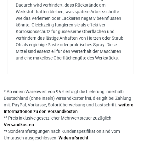
Dadurch wird verhindert, dass Rückstände am
Werkstoff haften bleiben, was spätere Arbeitsschritte
wie das Verleimen oder Lackieren negativ beeinflussen
könnte. Gleichzeitig fungieren sie als effektiver
Korrosionsschutz für gusseiserne Oberflächen und
verhindern das lästige Anhaften von Harzen oder Staub.
Ob als ergiebige Paste oder praktisches Spray: Diese
Mittel sind essenziell für den Werterhalt der Maschinen
und eine makellose Oberflächengüte des Werkstücks.
Ich habe eine Frage:
Gerne beantworten wir so schnell wie möglich Ihre Anfrage (meist inn
weniger Minuten)
Bitte unterbreiten Sie mir ein Angebot:
* Ab einem Warenwert von 95 € erfolgt die Lieferung innerhalb
Bitte teilen Sie uns die gewünschte Menge mit
Deutschland (ohne Inseln) versandkostenfrei, dies gilt bei Zahlung
mit: PayPal, Vorkasse, Sofortüberweisung und Lastschrift.
weitere
Informationen zu den Versandkosten
*² Preis inklusive gesetzlicher Mehrwertsteuer zuzüglich
Versandkosten
*³ Sonderanfertigungen nach Kundenspezifikation sind vom
Ihre Anschrift
Umtausch ausgeschlossen.
Widerrufsrecht