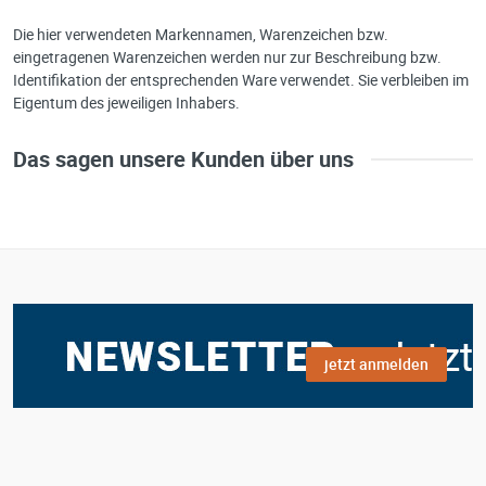
Firma:
Die hier verwendeten Markennamen, Warenzeichen bzw.
Name*:
eingetragenen Warenzeichen werden nur zur Beschreibung bzw.
e-mail*:
Identifikation der entsprechenden Ware verwendet. Sie verbleiben im
Zustimmung zur Datenverarbeitung
Eigentum des jeweiligen Inhabers.
*
Ich stimme zu, dass meine Angaben aus dem
Das sagen unsere Kunden über uns
Kontaktformular zur Beantwortung meiner Anfrage erhob
und verarbeitet werden. Die Daten werden nach
abgeschlossener Bearbeitung Ihrer Anfrage gelöscht. Sie
können Ihre Einwilligung jederzeit für die Zukunft per E-M
widerrufen. Detaillierte Informationen zum Umgang mit
Nutzerdaten finden Sie in unserer
Datenschutzerklärung
jetzt anmelden