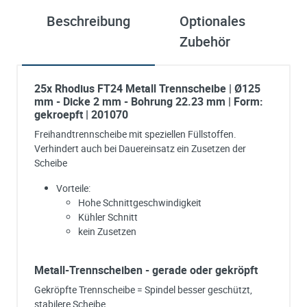
Beschreibung
Optionales
ü
Zubehör
S
25x Rhodius FT24 Metall Trennscheibe | Ø125
mm - Dicke 2 mm - Bohrung 22.23 mm | Form:
gekroepft | 201070
Freihandtrennscheibe mit speziellen Füllstoffen.
Verhindert auch bei Dauereinsatz ein Zusetzen der
Scheibe
Vorteile:
Hohe Schnittgeschwindigkeit
Kühler Schnitt
kein Zusetzen
Metall-Trennscheiben - gerade oder gekröpft
Gekröpfte Trennscheibe = Spindel besser geschützt,
stabilere Scheibe