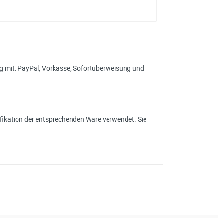
ung mit: PayPal, Vorkasse, Sofortüberweisung und
ikation der entsprechenden Ware verwendet. Sie
e erhoben und verarbeitet
re Einwilligung jederzeit für
en Sie in unserer