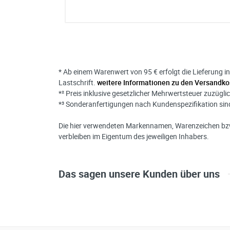
Bitte unterbreiten Sie mir ein Angebot
Bitte teilen Sie uns die gewünschte 
* Ab einem Warenwert von 95 € erfolgt die Lieferung i
Ihre Anschrift
Lastschrift.
weitere Informationen zu den Versandko
*² Preis inklusive gesetzlicher Mehrwertsteuer zuzügli
Firma:
*³ Sonderanfertigungen nach Kundenspezifikation s
Name*:
e-mail*:
Die hier verwendeten Markennamen, Warenzeichen bzw
verbleiben im Eigentum des jeweiligen Inhabers.
Zustimmung zur Datenverarbeitu
Lochsägen
*
Ich stimme zu, dass meine
Stichsägeblätter
werden. Die Daten werden nach
Das sagen unsere Kunden über uns
Säbelsägeblätter
die Zukunft per E-Mail an wid
Datenschutzerklärung