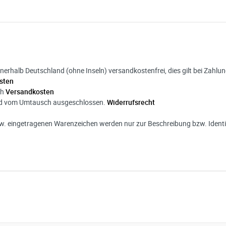
:
Menge mit
nnerhalb Deutschland (ohne Inseln) versandkostenfrei, dies gilt bei Zahl
sten
ch
Versandkosten
ind vom Umtausch ausgeschlossen.
Widerrufsrecht
. eingetragenen Warenzeichen werden nur zur Beschreibung bzw. Identif
ng
 Angaben aus dem Kontaktformular zur Beantwortung meiner Anfrag
 abgeschlossener Bearbeitung Ihrer Anfrage gelöscht. Sie können Ih
errufen. Detaillierte Informationen zum Umgang mit Nutzerdaten find