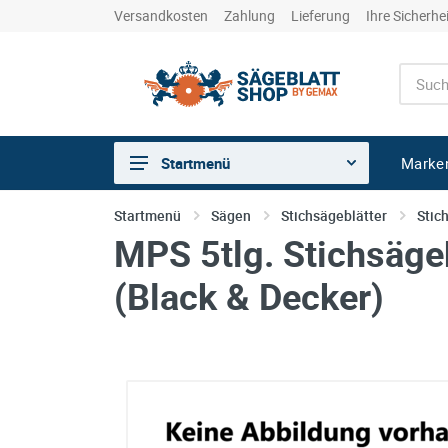
Versandkosten
Zahlung
Lieferung
Ihre Sicherhe
Marke
Startmenü
Sägen
Startmenü
Sägen
Stichsägeblätter
Stic
MPS 5tlg. Stichsägeb
Trennen
Bohren
(Black & Decker)
Schleifen
kreative Holzbearbeitung
Hobeln/Fräsen
Gewerkeshops