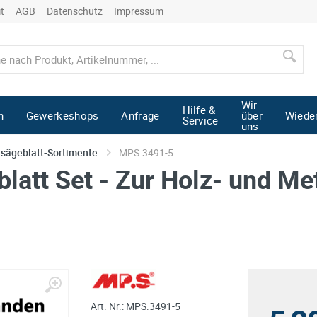
it
AGB
Datenschutz
Impressum
Wir
Hilfe &
n
Gewerkeshops
Anfrage
über
Wiede
Service
uns
hsägeblatt-Sortimente
MPS.3491-5
latt Set - Zur Holz- und Me
Art. Nr.:
MPS.3491-5