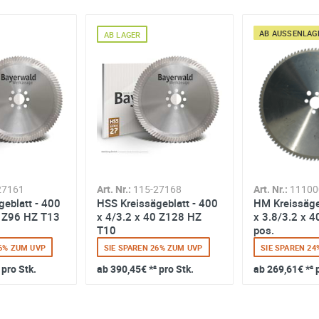
AB AUSSENLAGE
AB LAGER
27161
Art. Nr.:
115-27168
Art. Nr.:
11100
geblatt - 400
HSS Kreissägeblatt - 400
HM Kreissäge
0 Z96 HZ T13
x 4/3.2 x 40 Z128 HZ
x 3.8/3.2 x 4
T10
pos.
26% ZUM UVP
SIE SPAREN 26% ZUM UVP
SIE SPAREN 2
 pro Stk.
ab
390,45€
*² pro Stk.
ab
269,61€
*² 