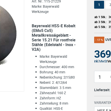
Art. Nr.:
115-21229
1
Marke:
Bayerwald
Werkzeuge
ab 1 Stk.:
3
ab 3 Stk.:
3
Bayerwald HSS-E Kobalt
ab 5 Stk.:
3
(EMo5 Co5)
Metallkreissägeblatt -
Serie 15.21 Für rostfreie
UV
- 17 %
Stähle (Edelstahl - Inox -
V2A)
369
Marke: Bayerwald
inkl. MwSt
Ver
Werkzeuge
Durchmesser: 400 mm
Bohrung: 40 mm
Nebenlochung: 2|15|80
Nebenl. 2: 4|12|64
Stammblatt: 3.5 mm
Lieferzeit
Zähnezahl: 160 Z
Zahnform: HZ
VARIANTEN
Zahnteilung: 8 mm
Qualität: HSS-E