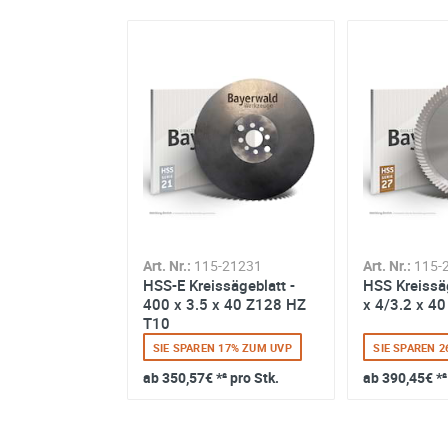
-21567
Art. Nr.:
115-21231
Art. Nr.:
115-
sägeblatt -
HSS-E Kreissägeblatt -
HSS Kreissä
x 40 Z90 HZ
400 x 3.5 x 40 Z128 HZ
x 4/3.2 x 4
T10
 17% ZUM UVP
SIE SPAREN 17% ZUM UVP
SIE SPAREN 
² pro Stk.
ab
350,57€
*² pro Stk.
ab
390,45€
*²