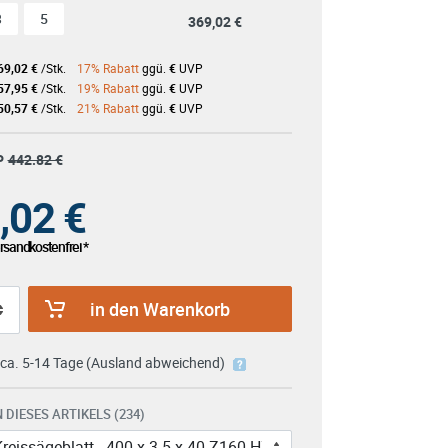
3
5
369,02 €
69,02 €
/Stk.
17% Rabatt
ggü.
€
UVP
57,95 €
/Stk.
19% Rabatt
ggü.
€
UVP
50,57 €
/Stk.
21% Rabatt
ggü.
€
UVP
P
442.82 €
,02
€
sandkostenfrei *
in den Warenkorb
: ca. 5-14 Tage (Ausland abweichend)
 DIESES ARTIKELS (234)