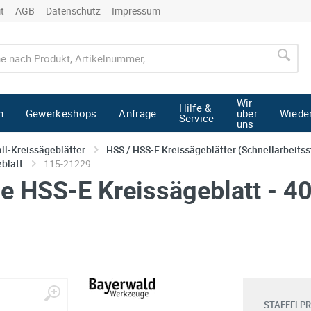
it
AGB
Datenschutz
Impressum
Wir
Hilfe &
n
Gewerkeshops
Anfrage
über
Wiede
Service
uns
ll-Kreissägeblätter
HSS / HSS-E Kreissägeblätter (Schnellarbeitss
blatt
115-21229
 HSS-E Kreissägeblatt - 40
STAFFELPR