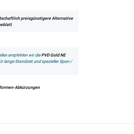
rtschaftlich preisgünstigere Alternative
eblatt
.
llen empfehlen wir die
PVD Gold NE
ür lange Standzeit und spezieller Span-/
nformen-Abkürzungen
e möglich Ihre Anfrage (meist innerhalb weniger Minuten)
:
Menge mit