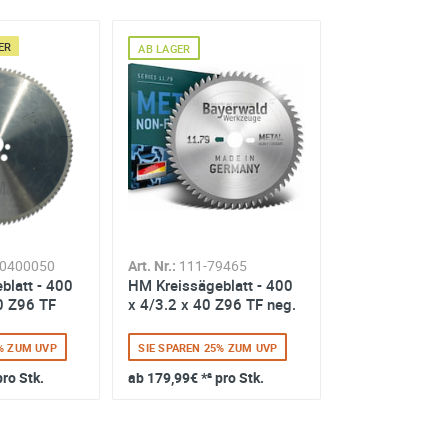
R
AB AUSSENLAGER
AB LAGER
0400050
Art. Nr.:
111-79465
Art. Nr.:
111100
blatt - 400
HM Kreissägeblatt - 400
HM Kreissägeb
0 Z96 TF
x 4/3.2 x 40 Z96 TF neg.
x 3.8/3.2 x 40
neg.
4% ZUM UVP
SIE SPAREN 25% ZUM UVP
SIE SPAREN 10%
pro Stk.
ab
179,99€
*² pro Stk.
ab
273,60€
*² p