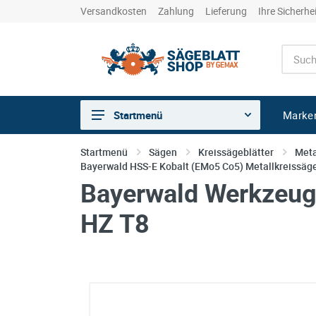
Versandkosten
Zahlung
Lieferung
Ihre Sicherhe
Marke
Startmenü
Sägen
Startmenü
Sägen
Kreissägeblätter
Meta
Bayerwald HSS-E Kobalt (EMo5 Co5) Metallkreissäge
Trennen
Bayerwald Werkzeuge
Bohren
HZ T8
Schleifen
kreative Holzbearbeitung
Hobeln/Fräsen
Gewerkeshops