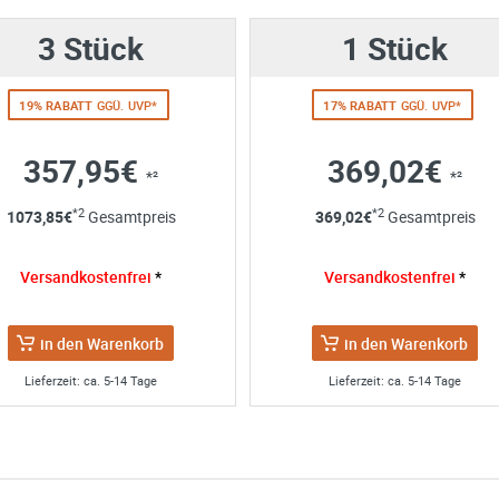
3 Stück
1 Stück
19% RABATT
GGÜ. UVP*
17% RABATT
GGÜ. UVP*
357,95€
369,02€
*²
*²
ng
*2
*2
1073,85
€
Gesamtpreis
369,02
€
Gesamtpreis
 Angaben aus dem Kontaktformular zur Beantwortung meiner Anfrag
 abgeschlossener Bearbeitung Ihrer Anfrage gelöscht. Sie können Ih
Versandkostenfrei
*
Versandkostenfrei
*
errufen. Detaillierte Informationen zum Umgang mit Nutzerdaten find
in den Warenkorb
in den Warenkorb
Lieferzeit: ca. 5-14 Tage
Lieferzeit: ca. 5-14 Tage