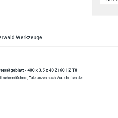
erwald Werkzeuge
issägeblatt - 400 x 3.5 x 40 Z160 HZ T8
Mitnehmerlöchern, Toleranzen nach Vorschriften der