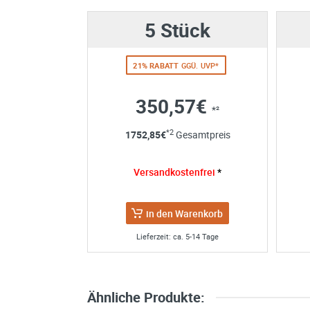
5 Stück
Ihre Anschrift
21% RABATT
GGÜ. UVP*
Firma:
Name*:
350,57€
*²
e-mail*:
Zustimmung zur Datenverarbeitu
*2
1752,85
€
Gesamtpreis
*
Ich stimme zu, dass meine
Versandkostenfrei
werden. Die Daten werden nach
*
die Zukunft per E-Mail an wid
Datenschutzerklärung
in den Warenkorb
Lieferzeit: ca. 5-14 Tage
Ähnliche Produkte: