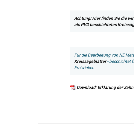
Achtung! Hier finden Sie die wi
als PVD beschichtetes Kreissäg
Für die Bearbeitung von NE Meta
Kreissägeblätter
- beschichtet f
Freiwinkel.
Download: Erklärung der Zah
Ich habe eine Frage:
Gerne beantworten wir so schnell wi
Bitte unterbreiten Sie mir ein Angebot
Bitte teilen Sie uns die gewünschte 