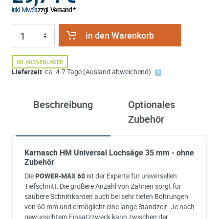
inkl. MwSt
zzgl. Versand *
in den Warenkorb
AB AUSSENLAGER
Lieferzeit
: ca. 4-7 Tage (Ausland abweichend)
Beschreibung
Optionales
ü
Zubehör
K
Karnasch HM Universal Lochsäge 35 mm - ohne
Zubehör
Die
POWER-MAX 60
ist der Experte für universellen
Tiefschnitt: Die größere Anzahl von Zähnen sorgt für
saubere Schnittkanten auch bei sehr tiefen Bohrungen
von 60 mm und ermöglicht eine lange Standzeit. Je nach
gewünschtem Einsatzzweck kann zwischen der