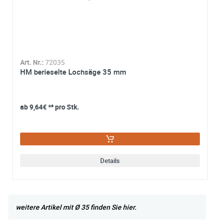
können Ihre Einwilligung jederzeit für die Zukunft per E-M
hinzufügen
hinzufügen
widerrufen. Detaillierte Informationen zum Umgang mit
Nutzerdaten finden Sie in unserer
Datenschutzerklärung
Details
Details
Art. Nr.:
72035
HM berieselte Lochsäge 35 mm
ab
9,64€
*² pro Stk.
Details
weitere Artikel mit Ø 35 finden Sie hier.