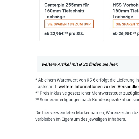
nitt Lochsäge
Centerpin 255mm für
HSS-Vorbohr
160mm Tiefschnitt
160mm Tiefs
Lochsäge
Lochsäge
 26% ZUM UVP
SIE SPAREN 13% ZUM UVP
SIE SPAREN 
 pro Stk.
ab
22,96€
*² pro Stk.
ab
26,95€
*² 
weitere Artikel mit Ø 32 finden Sie hier.
* Ab einem Warenwert von 95 € erfolgt die Lieferung i
Lastschrift.
weitere Informationen zu den Versandko
*² Preis inklusive gesetzlicher Mehrwertsteuer zuzügli
*³ Sonderanfertigungen nach Kundenspezifikation s
Die hier verwendeten Markennamen, Warenzeichen bzw
verbleiben im Eigentum des jeweiligen Inhabers.