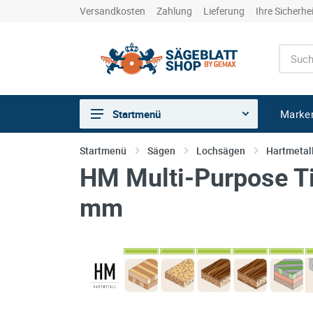
Versandkosten
Zahlung
Lieferung
Ihre Sicherhe
Marke
Startmenü
Sägen
Startmenü
Sägen
Lochsägen
Hartmetal
HM Multi-Purpose Ti
Trennen
Bohren
mm
Schleifen
kreative Holzbearbeitung
Hobeln/Fräsen
Gewerkeshops