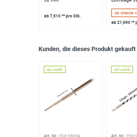
 mm (ohne
 32% ZUM UVP
SIE SPAREN 
ab
7,51€
*² pro Stk.
pro Stk.
ab
21,69€
*² 
Kunden, die dieses Produkt gekauft
AB LAGER
AB LAGER
-60068
Art. Nr.:
858-98094
Art. Nr.:
858-