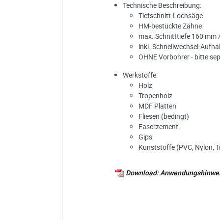
Technische Beschreibung:
Tiefschnitt-Lochsäge
HM-bestückte Zähne
max. Schnitttiefe 160 mm
inkl. Schnellwechsel-Aufn
OHNE Vorbohrer - bitte sep
Werkstoffe:
Holz
Tropenholz
MDF Platten
Fliesen (bedingt)
Faserzement
Gips
Kunststoffe (PVC, Nylon, T
Download: Anwendungshinwei
Benötigtes Zubehör für H
Ich habe eine Frage:
Gerne beantworten wir so schnell wi
Bitte unterbreiten Sie mir ein Angebot