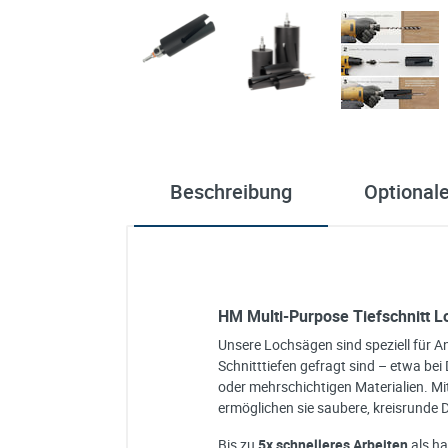
Beschreibung
Optional
HM Multi-Purpose Tiefschnitt 
Unsere Lochsägen sind speziell für 
Schnitttiefen gefragt sind – etwa b
oder mehrschichtigen Materialien. M
ermöglichen sie saubere, kreisrunde
Bis zu
5x schnelleres Arbeiten
als ha