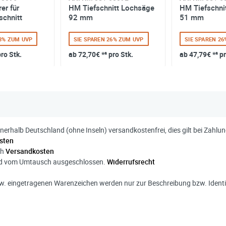
er für
HM Tiefschnitt Lochsäge
HM Tiefschni
chnitt
92 mm
51 mm
13% ZUM UVP
SIE SPAREN 26% ZUM UVP
SIE SPAREN 2
pro Stk.
ab
72,70€
*² pro Stk.
ab
47,79€
*² p
nnerhalb Deutschland (ohne Inseln) versandkostenfrei, dies gilt bei Zahl
sten
ch
Versandkosten
ind vom Umtausch ausgeschlossen.
Widerrufsrecht
. eingetragenen Warenzeichen werden nur zur Beschreibung bzw. Identif