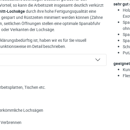
sehr gut
rteil, so kann die Arbeitszeit insgesamt deutlich verkürzt
Hol
nitt-Lochsäge
durch ihre hohe Fertigungsqualität eine
Exo
 gespart und Rüstzeiten minimiert werden können (Zähne
Spa
n, seitlichen Öffnungen stellen eine optimale Spanabfuhr
ohn
en oder Verkanten der Lochsäge.
Span
lärungsbedürftig ist, haben wir es für Sie visuell
Span
 Funktionsweise im Detail beschrieben.
Sch
Put
geeignet
Kun
Flie
eitsplatten, Tischen etc.
s herkömmliche Lochsägen
n Verbrennen