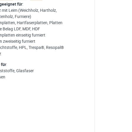
 geeignet für
:
z mit Leim (Weichholz, Hartholz,
tenholz, Furniere)
nplatten, Hartfaserplatten, Platten
e Belag LDF, MDF, HDF
platten einseitig furniert
 zweiseitig furniert
ichtstoffe, HPL, Trespa®, Resopal®
z
 für
:
ststoffe, Glasfaser
sen