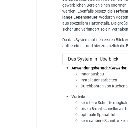
gewerblichen Bereich einen enormen Vo
werden. Ebenfalls besitzt die
Tiefsch
lange Lebensdauer
, wodurch Kosten
aus speziellem Hartmetall). Die große
sicher und verhindert so ein Verhak
Da das System auf den ersten Blick erk
aufbereitet – und hier zusätzlich die
Das System im Überblick
Anwendungsbereich/Gewerke:
Innenausbau
Installationsarbeiten
Durchbohren von Küchenarb
Vorteile:
sehr tiefe Schnitte möglich
bis zu 5-mal schneller al
optimale Spanabfuhr
sehr saubere Schnitte, kei