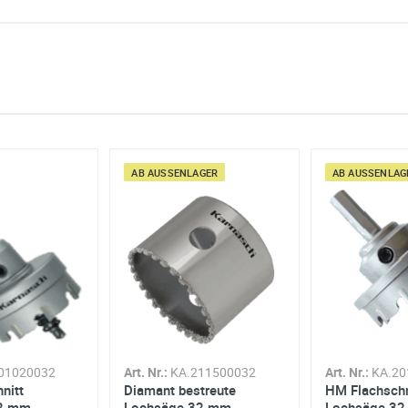
Menge mit
AB LAGER
AB LAGER
AB AUSSENLAGER
AB AUSSENLAGE
Art. Nr.:
858-98096
Art. Nr.:
858-98100
ng
HSS-Vorbohrer für
HM-Vorbohrer für
160mm Tiefschnitt
160mm Tiefschnitt
 Angaben aus dem Kontaktformular zur Beantwortung meiner Anfrag
Lochsäge
Lochsäge
 abgeschlossener Bearbeitung Ihrer Anfrage gelöscht. Sie können Ih
SIE SPAREN 13% ZUM UVP
SIE SPAREN 13% ZUM UVP
errufen. Detaillierte Informationen zum Umgang mit Nutzerdaten find
ab
26,95€
*² pro Stk.
ab
27,95€
*² pro Stk.
01020032
Art. Nr.:
KA.211500032
Art. Nr.:
KA.20
nitt
Diamant bestreute
HM Flachschn
32 mm
Lochsäge 32 mm
Lochsäge 32 