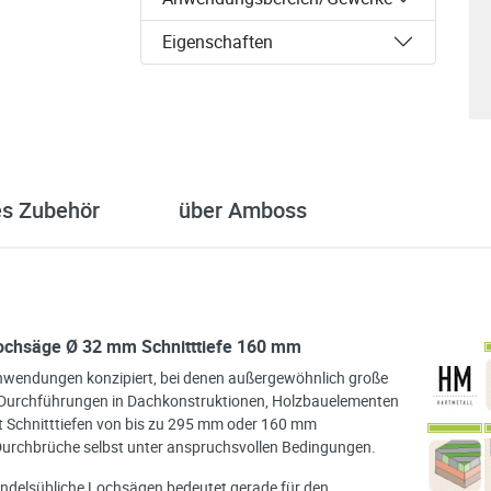
Eigenschaften
es Zubehör
über Amboss
Lochsäge Ø 32 mm Schnitttiefe 160 mm
Anwendungen konzipiert, bei denen außergewöhnlich große
ei Durchführungen in Dachkonstruktionen, Holzbauelementen
it Schnitttiefen von bis zu 295 mm oder 160 mm
 Durchbrüche selbst unter anspruchsvollen Bedingungen.
ndelsübliche Lochsägen bedeutet gerade für den