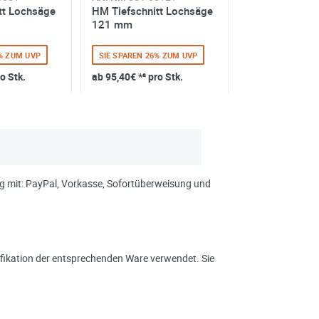
tt Lochsäge
HM Tiefschnitt Lochsäge
HM Lochsäge 
121 mm
inkl. Zubehör
6% ZUM UVP
SIE SPAREN 26% ZUM UVP
SIE SPAREN 10%
ro Stk.
ab
95,40€
*² pro Stk.
ab
39,78€
*² pro
ung mit: PayPal, Vorkasse, Sofortüberweisung und
ikation der entsprechenden Ware verwendet. Sie