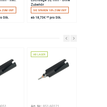
Zubehör
8% ZUM UVP
SIE SPAREN 18% ZUM UVP
SIE SPAREN 18%
ro Stk.
ab
18,73€
*² pro Stk.
ab
43,48€
*² pro
AB AUSSENLAGER
AB LAGER
0051
Art. Nr.:
851-60121
Art. Nr.:
KA.201