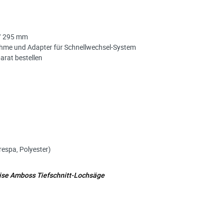
 / 295 mm
ahme und Adapter für Schnellwechsel-System
arat bestellen
respa, Polyester)
se Amboss Tiefschnitt-Lochsäge
M Multi-Purpose Tiefschnitt Lochsäge Ø 32 mm Sc
e möglich Ihre Anfrage (meist innerhalb weniger Minuten)
: