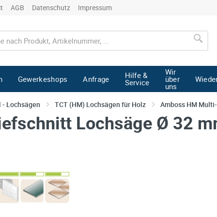
it
AGB
Datenschutz
Impressum
Wir
Hilfe &
n
Gewerkeshops
Anfrage
über
Wiede
Service
uns
l - Lochsägen
TCT (HM) Lochsägen für Holz
Amboss HM Multi-
efschnitt Lochsäge Ø 32 mm