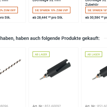
Zubehör
10% ZUM UVP
SIE SPAREN 10% ZUM UVP
SIE SPAREN 1
pro Stk.
ab
28,44€
*² pro Stk.
ab
30,58€
*² p
 haben, haben auch folgende Produkte gekauft:
AB LAGER
AB LAGER
98096
Art. Nr.:
851-60092
Art. Nr.:
851-6