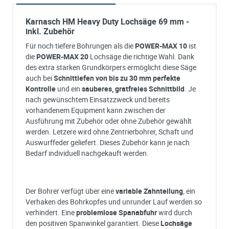
Karnasch HM Heavy Duty Lochsäge 69 mm -
inkl. Zubehör
Für noch tiefere Bohrungen als die
POWER-MAX 10
ist
die
POWER-MAX 20
Lochsäge die richtige Wahl. Dank
des extra starken Grundkörpers ermöglicht diese Säge
auch bei
Schnittiefen von bis zu 30 mm
perfekte
Kontrolle
und ein
sauberes, gratfreies Schnittbild
. Je
nach gewünschtem Einsatzzweck und bereits
vorhandenem Equipment kann zwischen der
Ausführung mit Zubehör oder ohne Zubehör gewählt
werden. Letzere wird ohne Zentrierbohrer, Schaft und
Auswurffeder geliefert. Dieses Zubehör kann je nach
Bedarf individuell nachgekauft werden.
Der Bohrer verfügt über eine
variable Zahnteilung
, ein
Verhaken des Bohrkopfes und unrunder Lauf werden so
verhindert. Eine
problemlose Spanabfuhr
wird durch
den positiven Spanwinkel garantiert. Diese
Lochsäge