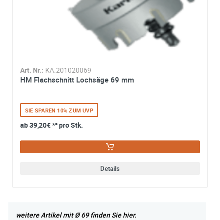
abgeschlossener Bearbeitung Ihrer Anfrage gelöscht. Sie
können Ihre Einwilligung jederzeit für die Zukunft per E-M
widerrufen. Detaillierte Informationen zum Umgang mit
Nutzerdaten finden Sie in unserer
Datenschutzerklärung
Art. Nr.:
KA.201020069
HM Flachschnitt Lochsäge 69 mm
SIE SPAREN 10% ZUM UVP
ab
39,20€
*² pro Stk.
Details
weitere Artikel mit Ø 69 finden Sie hier.