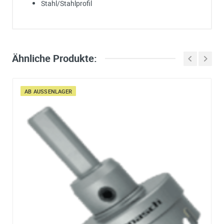
Stahl/Stahlprofil
Ich habe eine Frage:
Gerne beantworten wir so schnell wie möglich Ihre Anfrage (meist inn
weniger Minuten)
Bitte unterbreiten Sie mir ein Angebot:
Ähnliche Produkte:
Bitte teilen Sie uns die gewünschte Menge mit
AB AUSSENLAGER
Ihre Anschrift
Firma:
Name*:
e-mail*:
Zustimmung zur Datenverarbeitung
*
Ich stimme zu, dass meine Angaben aus dem
Kontaktformular zur Beantwortung meiner Anfrage erhob
und verarbeitet werden. Die Daten werden nach